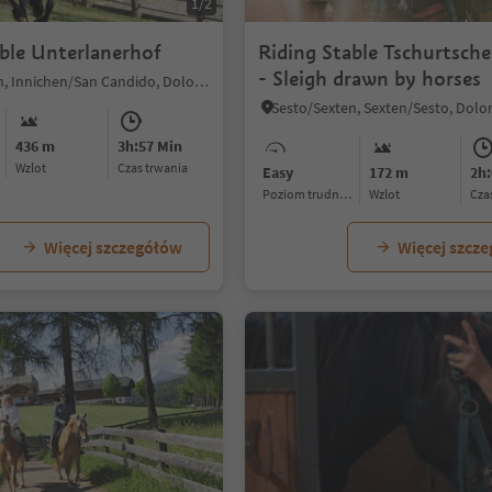
1/2
able Unterlanerhof
Riding Stable Tschurtsche
- Sleigh drawn by horses
Sesto/Sexten, Innichen/San Candido, Dolomites Region 3 Zinnen
436 m
3h:57 Min
Wzlot
czas trwania
Easy
172 m
2h:
Poziom trudności
Wzlot
cz
Więcej szczegółów
Więcej szcz