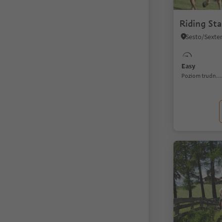
Riding St
Easy
Poziom trudności