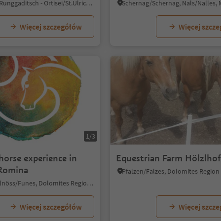
Roncadizza/Runggaditsch - Ortisei/St.Ulrich, Urtijëi/Ortisei, Dolomites Region Val Gardena
Więcej szczegółów
Więcej szcz
1/3
horse experience in
Equestrian Farm Hölzlho
 Romina
Tiso/Teis, Villnöss/Funes, Dolomites Region Lüsen Villnöss
Więcej szczegółów
Więcej szcz