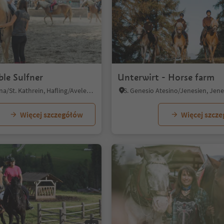
1/4
ble Sulfner
Unterwirt - Horse farm
Santa Caterina/St. Kathrein, Hafling/Avelengo, Meran/Merano and environs
Więcej szczegółów
Więcej szcz