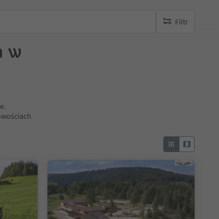
Filtr
brak aktywnych fi
a w
e.
owościach