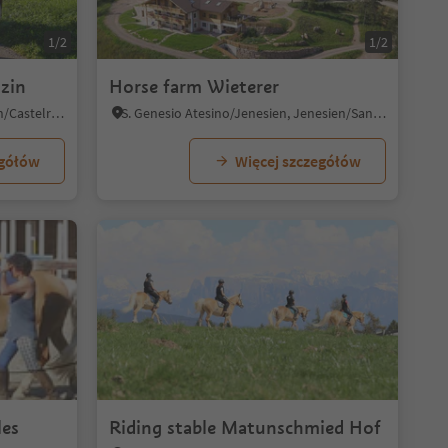
1/2
1/2
zin
Horse farm Wieterer
Castelrotto/Kastelruth, Kastelruth/Castelrotto, Dolomites Region Seiser Alm
S. Genesio Atesino/Jenesien, Jenesien/San Genesio Atesino, Bolzano/Bozen and environs
egółów
Więcej szczegółów
1/7
les
Riding stable Matunschmied Hof