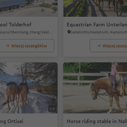
1/6
ool Tolderhof
Equestrian Farm Unterlan
Valdaora di Sopra/Oberolang, Olang/Valdaora, Dolomites Region Kronplatz/Plan de Corones
Więcej szczegółów
Więcej szcz
1/4
ng Ortisei
Horse riding stable in Nal