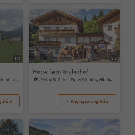
1/3
1/2
Horse farm Gruberhof
Nova Levante/Welschnofen, Welschnofen/Nova Levante, Dolomites Region Eggental
S. Pietro/St. Peter - Funes/Villnöss, Villnöss/Funes, Dolomites Region Lüsen Villnöss
egółów
Więcej szczegółów