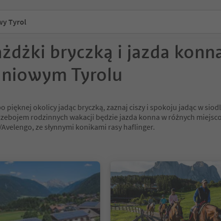
y Tyrol
ażdżki bryczką i jazda konn
niowym Tyrolu
o pięknej okolicy jadąc bryczką, zaznaj ciszy i spokoju jadąc w siodl
zebojem rodzinnych wakacji będzie jazda konna w różnych miejsc
/Avelengo, ze słynnymi konikami rasy haflinger.