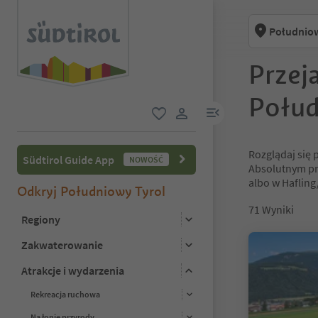
Południow
Przej
Połud
link menu
ulubione
link użytkownika
Rozglądaj się p
Südtirol Guide App
NOWOŚĆ
Absolutnym pr
albo w Hafling
Odkryj Południowy Tyrol
71
Wyniki
Regiony
Zakwaterowanie
Atrakcje i wydarzenia
Rekreacja ruchowa
Na łonie przyrody