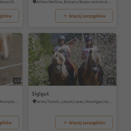
Schernag/Schernag, Nals/Nalles, Meran/Merano and environs
Mölten/Meltina, Bolzano/Bozen and environs
egółów
Więcej szczegółów
1/3
1/3
f
Siglgut
Pfalzen/Falzes, Dolomites Region Kronplatz/Plan de Corones
Tarres/Tarsch, Latsch/Laces, Vinschgau/Val Venosta
egółów
Więcej szczegółów