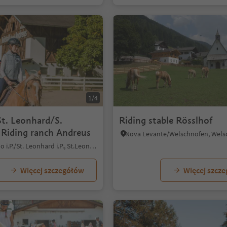
1/4
St. Leonhard/S.
Riding stable Rösslhof
 Riding ranch Andreus
San Leonardo i.P./St. Leonhard i.P., St.Leonhard in Passeier/San Leonardo in Passiria, Meran/Merano and environs
Więcej szczegółów
Więcej szcz