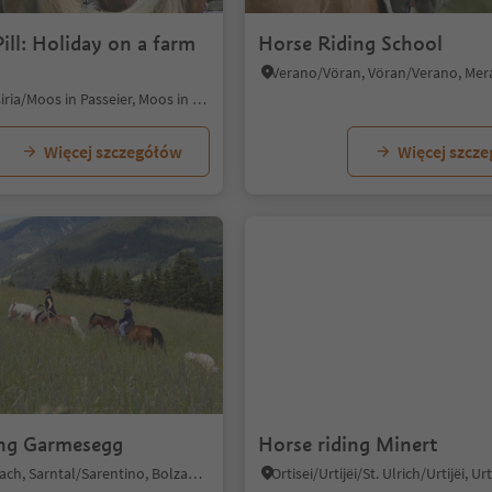
Pill: Holiday on a farm
Horse Riding School
Moso in Passiria/Moos in Passeier, Moos in Passeier/Moso in Passiria, Meran/Merano and environs
Więcej szczegółów
Więcej szcz
ing Garmesegg
Horse riding Minert
Trina/Trienbach, Sarntal/Sarentino, Bolzano/Bozen and environs