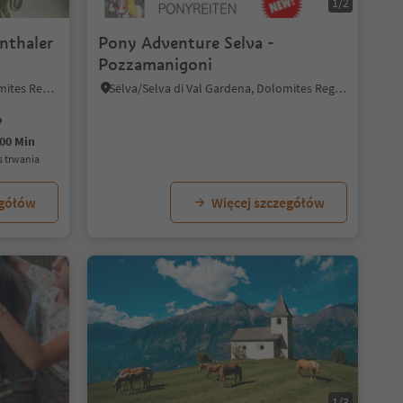
1/2
nthaler
Pony Adventure Selva -
Pozzamanigoni
Sesto/Sexten, Sexten/Sesto, Dolomites Region 3 Zinnen
Sëlva/Selva di Val Gardena, Dolomites Region Val Gardena
00 Min
as trwania
egółów
Więcej szczegółów
1/7
1/3