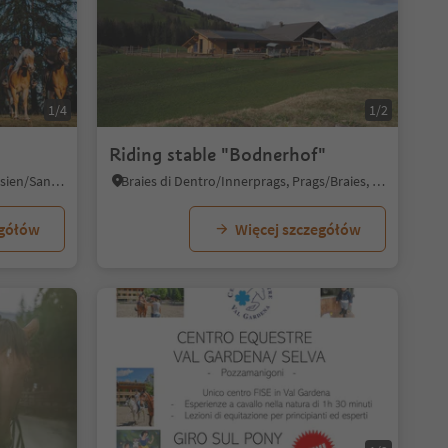
1/4
1/2
Riding stable "Bodnerhof"
S. Genesio Atesino/Jenesien, Jenesien/San Genesio Atesino, Bolzano/Bozen and environs
Braies di Dentro/Innerprags, Prags/Braies, Dolomites Region 3 Zinnen
egółów
Więcej szczegółów