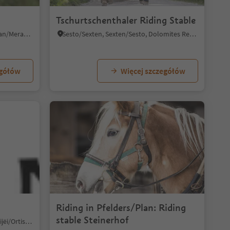
Tschurtschenthaler Riding Stable
Verano/Vöran, Vöran/Verano, Meran/Merano and environs
Sesto/Sexten, Sexten/Sesto, Dolomites Region 3 Zinnen
egółów
Więcej szczegółów
Riding in Pfelders/Plan: Riding
stable Steinerhof
Ortisei/Urtijëi/St. Ulrich/Urtijëi, Urtijëi/Ortisei, Dolomites Region Val Gardena