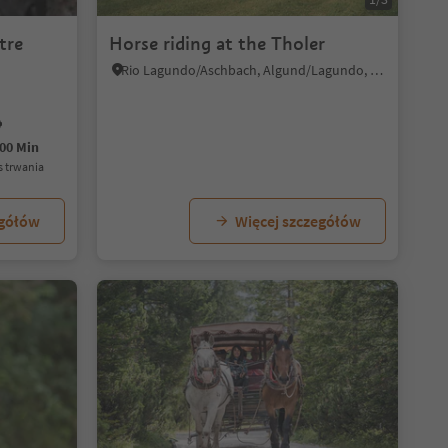
tre
Horse riding at the Tholer
Rio Lagundo/Aschbach, Algund/Lagundo, Meran/Merano and environs
00 Min
as trwania
egółów
Więcej szczegółów