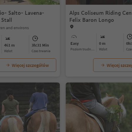
io- Salto- Lavena-
Alps Coliseum Riding Cen
Stall
Felix Baron Longo
en and environs
Easy
0 m
0h:
461 m
3h:31 Min
Poziom trudności
Wzlot
cz
Wzlot
czas trwania
Więcej szczegółów
Więcej szcz