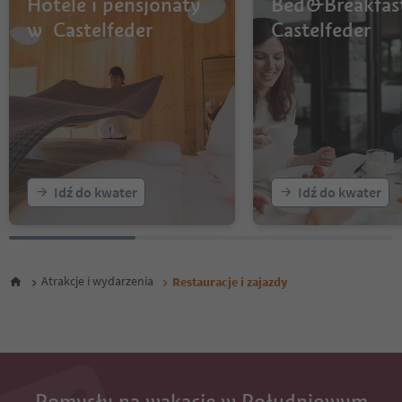
Hotele i pensjonaty
Bed&Breakfas
w Castelfeder
Castelfeder
Idź do kwater
Idź do kwater
Atrakcje i wydarzenia
Restauracje i zajazdy
Pomysły na wakacje w Południowym