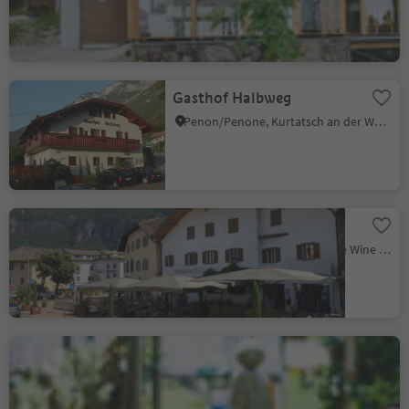
Poziom zrównoważenia 2
Gasthof Halbweg
Penon/Penone, Kurtatsch an der Weinstraße/Cortaccia sulla Strada del Vino, Alto Adige Wine Road
Restaurant Waldthaler
Ora/Auer, Auer/Ora, Alto Adige Wine Road
Grill Unterland
Salorno/Salurn, Alto Adige Wine Road