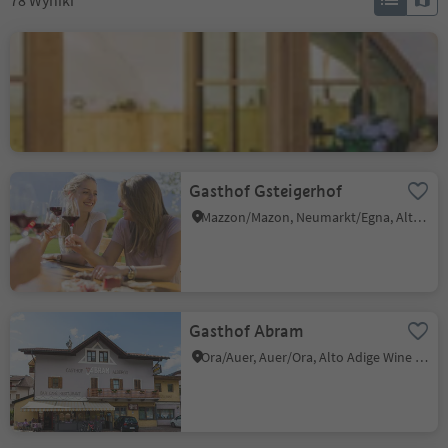
78
Wyniki
Barduskeller
Cortina s.s.d.V./Kurtinig, Kurtinig an der Weinstraße/Cortina sulla Strada del Vino, Alto Adige Wine Road
Gasthof Gsteigerhof
Mazzon/Mazon, Neumarkt/Egna, Alto Adige Wine Road
Gasthof Abram
Ora/Auer, Auer/Ora, Alto Adige Wine Road