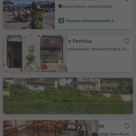
Aldino/Aldein, Aldein/Aldino
Poziom zrównoważenia 2
Bistro Portikus
Egna/Neumarkt, Neumarkt/Egna, Alto Adige Wine Road
Albergo Aquila D'Oro
Corona/Graun, Kurtatsch an der Weinstraße/Cortaccia sulla Strada del Vino, Alto Adige Wine Road
Amalia Pernter 1896
Salorno/Salurn, Alto Adige Wine Road