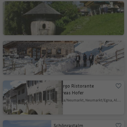
Gasthof Schmiederalm
Aldino/Aldein, Aldein/Aldino
Cisloner Alm
Trodena/Truden, Truden/Trodena
Albergo Ristorante
Andreas Hofer
Egna/Neumarkt, Neumarkt/Egna, Alto Adige Wine Road
Schönrastalm