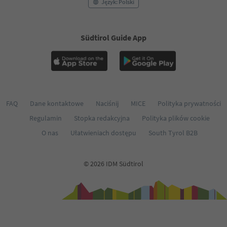
Język: Polski
Südtirol Guide App
FAQ
Dane kontaktowe
Naciśnij
MICE
Polityka prywatności
Regulamin
Stopka redakcyjna
Polityka plików cookie
O nas
Ułatwieniach dostępu
South Tyrol B2B
© 2026 IDM Südtirol