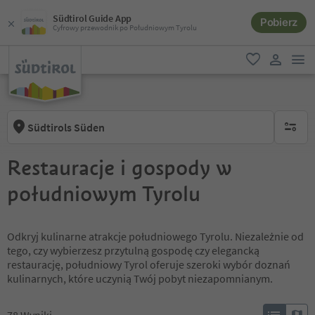
Südtirol Guide App
Pobierz
Cyfrowy przewodnik po Południowym Tyrolu
lin
ulubione
link uży
Südtirols Süden
brak ak
Restauracje i gospody w
południowym Tyrolu
Odkryj kulinarne atrakcje południowego Tyrolu. Niezależnie od
tego, czy wybierzesz przytulną gospodę czy elegancką
restaurację, południowy Tyrol oferuje szeroki wybór doznań
kulinarnych, które uczynią Twój pobyt niezapomnianym.