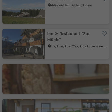
Aldino/Aldein, Aldein/Aldino
Inn & Restaurant "Zur
Mühle"
Ora/Auer, Auer/Ora, Alto Adige Wine Road
Bar Vaja
Villa/Vill - Egna/Neumarkt, Neumarkt/Egna, Alto Adige Wine Road
Mountain Inn Dorfner
Casignano/Gschnon, Montan/Montagna, Alto Adige Wine Road