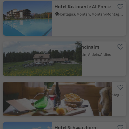
Hotel Ristorante Al Ponte
Montagna/Montan, Montan/Montagna, Alto Adige Wine Road
Gasthof Gurndinalm
Redagno/Radein, Aldein/Aldino
Pizzeria Zur Traube
Montagna/Montan, Montan/Montagna, Alto Adige Wine Road
Hotel Schwarzhorn