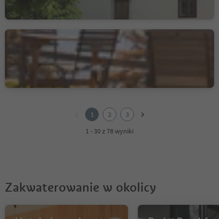
Albergo Zirmerhof
Redagno/Radein, Aldein/Aldino
1
2
1
2
3
3
1 - 30 z 78 wyniki
Zakwaterowanie w okolicy