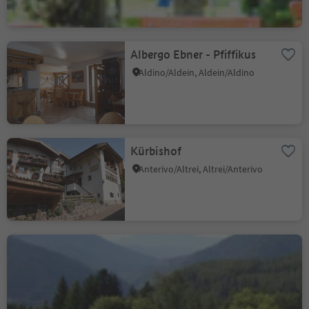
Albergo Ebner - Pfiffikus
Aldino/Aldein, Aldein/Aldino
Kürbishof
Anterivo/Altrei, Altrei/Anterivo
Hotel Waldheim
Altrei/Anterivo