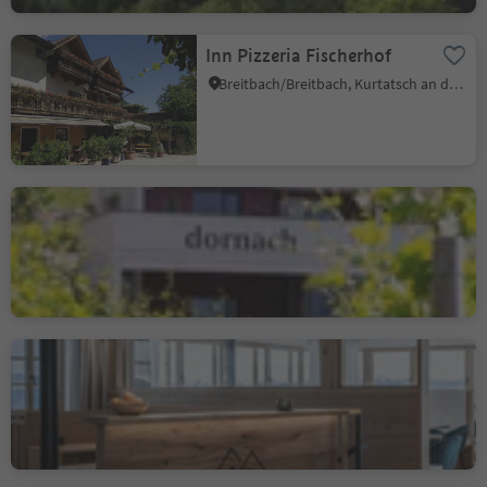
Inn Pizzeria Fischerhof
Breitbach/Breitbach, Kurtatsch an der Weinstraße/Cortaccia sulla Strada del Vino, Alto Adige Wine Road
Osteria Contadina -
Buschenschank Dornach
Salurn/Salorno, Salorno/Salurn, Alto Adige Wine Road
Leitnerhof
Aldein/Aldino