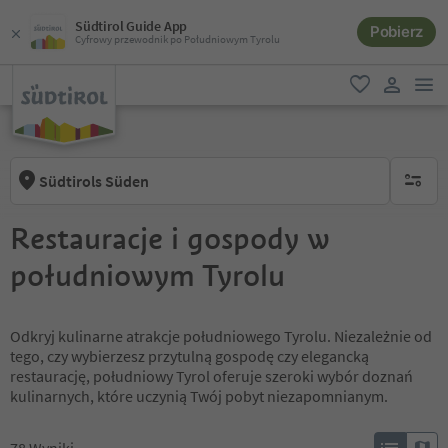
Südtirol Guide App
Pobierz
Cyfrowy przewodnik po Południowym Tyrolu
lin
ulubione
link uży
Südtirols Süden
brak ak
Restauracje i gospody w
południowym Tyrolu
Odkryj kulinarne atrakcje południowego Tyrolu. Niezależnie od
tego, czy wybierzesz przytulną gospodę czy elegancką
restaurację, południowy Tyrol oferuje szeroki wybór doznań
kulinarnych, które uczynią Twój pobyt niezapomnianym.