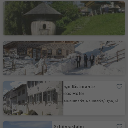
Gasthof Schmiederalm
Aldino/Aldein, Aldein/Aldino
Cisloner Alm
Trodena/Truden, Truden/Trodena
Albergo Ristorante
Andreas Hofer
Egna/Neumarkt, Neumarkt/Egna, Alto Adige Wine Road
Schönrastalm