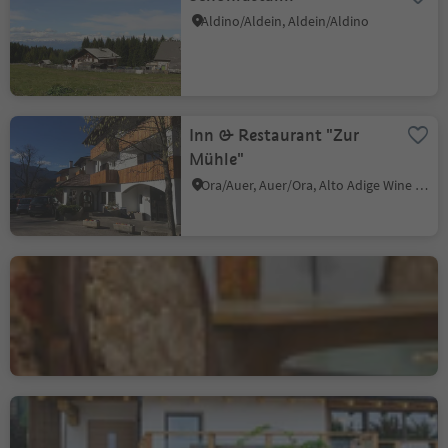
Aldino/Aldein, Aldein/Aldino
Inn & Restaurant "Zur
Mühle"
Ora/Auer, Auer/Ora, Alto Adige Wine Road
Bar Vaja
Villa/Vill - Egna/Neumarkt, Neumarkt/Egna, Alto Adige Wine Road
Mountain Inn Dorfner
Casignano/Gschnon, Montan/Montagna, Alto Adige Wine Road