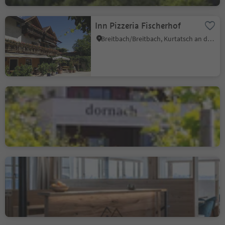
Inn Pizzeria Fischerhof
Breitbach/Breitbach, Kurtatsch an der Weinstraße/Cortaccia sulla Strada del Vino, Alto Adige Wine Road
Osteria Contadina -
Buschenschank Dornach
Salurn/Salorno, Salorno/Salurn, Alto Adige Wine Road
Leitnerhof
Aldein/Aldino