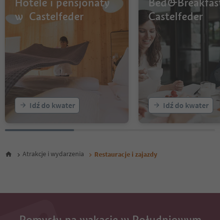
Hotele i pensjonaty
Bed&Breakfas
w Castelfeder
Castelfeder
Idź do kwater
Idź do kwater
Atrakcje i wydarzenia
Restauracje i zajazdy
Pomysły na wakacje w Południowym