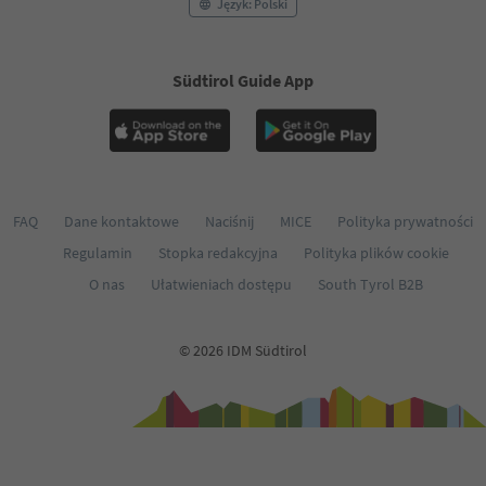
Język: Polski
Südtirol Guide App
FAQ
Dane kontaktowe
Naciśnij
MICE
Polityka prywatności
Regulamin
Stopka redakcyjna
Polityka plików cookie
O nas
Ułatwieniach dostępu
South Tyrol B2B
© 2026 IDM Südtirol