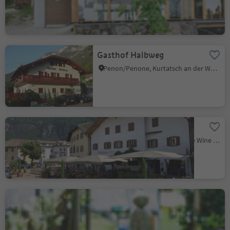
Poziom zrównoważenia 2
Gasthof Halbweg
Penon/Penone, Kurtatsch an der Weinstraße/Cortaccia sulla Strada del Vino, Alto Adige Wine Road
Restaurant Waldthaler
Ora/Auer, Auer/Ora, Alto Adige Wine Road
Grill Unterland
Salorno/Salurn, Alto Adige Wine Road