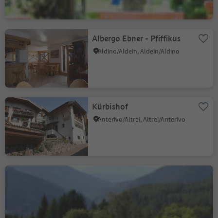
Albergo Ebner - Pfiffikus
Aldino/Aldein, Aldein/Aldino
Kürbishof
Anterivo/Altrei, Altrei/Anterivo
Hotel Waldheim
Altrei/Anterivo