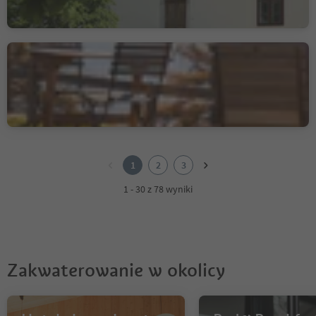
Albergo Zirmerhof
Redagno/Radein, Aldein/Aldino
1
2
1
2
3
3
1 - 30 z 78 wyniki
Zakwaterowanie w okolicy