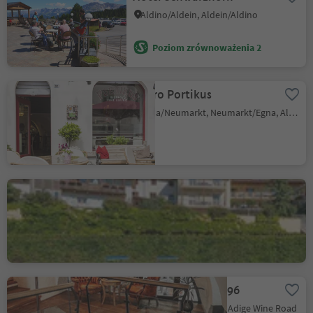
Aldino/Aldein, Aldein/Aldino
Poziom zrównoważenia 2
Bistro Portikus
Egna/Neumarkt, Neumarkt/Egna, Alto Adige Wine Road
Albergo Aquila D'Oro
Corona/Graun, Kurtatsch an der Weinstraße/Cortaccia sulla Strada del Vino, Alto Adige Wine Road
Amalia Pernter 1896
Salorno/Salurn, Alto Adige Wine Road