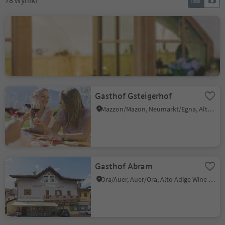
78
Wyniki
Barduskeller
Cortina s.s.d.V./Kurtinig, Kurtinig an der Weinstraße/Cortina sulla Strada del Vino, Alto Adige Wine Road
Gasthof Gsteigerhof
Mazzon/Mazon, Neumarkt/Egna, Alto Adige Wine Road
Gasthof Abram
Ora/Auer, Auer/Ora, Alto Adige Wine Road