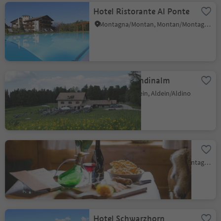
Hotel Ristorante Al Ponte
Montagna/Montan, Montan/Montagna, Alto Adige Wine Road
Gasthof Gurndinalm
Redagno/Radein, Aldein/Aldino
Pizzeria Zur Traube
Montagna/Montan, Montan/Montagna, Alto Adige Wine Road
Hotel Schwarzhorn