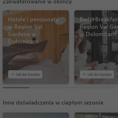
Zakwaterowanie w okolicy
Hotele i pensjonaty
Bed&Breakfas
w Region Val
Region Val Ga
Gardena w
w Dolomitach
Dolomitach
Idź do kwater
Idź do kwater
Inne doświadczenia w ciepłym sezonie