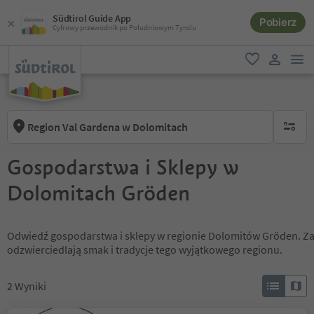
Südtirol Guide App
Pobierz
Cyfrowy przewodnik po Południowym Tyrolu
lin
ulubione
link uży
Region Val Gardena w Dolomitach
brak ak
Gospodarstwa i Sklepy w
Dolomitach Gröden
Odwiedź gospodarstwa i sklepy w regionie Dolomitów Gröden. Zak
odzwierciedlają smak i tradycje tego wyjątkowego regionu.
2
Wyniki