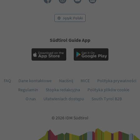
Język: Polski
Südtirol Guide App
FAQ
Dane kontaktowe
Naciśnij
MICE
Polityka prywatności
Regulamin
Stopka redakcyjna
Polityka plików cookie
O nas
Ułatwieniach dostępu
South Tyrol B2B
© 2026 IDM Südtirol