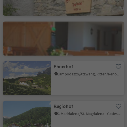
Hofschank Brandhof
Naturno/Naturns, Naturns/Naturno, Meran/Merano and environs
Ebnerhof
Campodazzo/Atzwang, Ritten/Renon, Bolzano/Bozen and environs
Regiohof
S. Maddalena/St. Magdalena - Casies/Gsies, Gsies/Valle di Casies