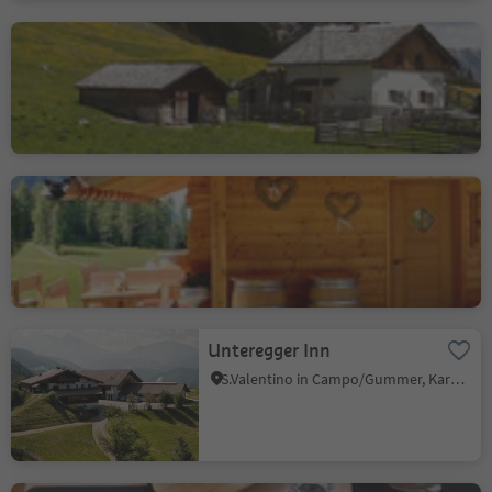
Fojedöra Hut
San Vigilio, Al Plan/San Vigilio, Dolomites Region Kronplatz/Plan de Corones
Malga Heualm
Alpe di Siusi/Seiseralm, Kastelruth/Castelrotto, Dolomites Region Seiser Alm
Unteregger Inn
S.Valentino in Campo/Gummer, Karneid/Cornedo all'Isarco, Dolomites Region Eggental