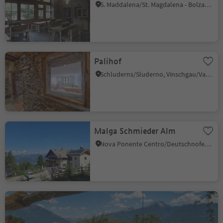
S. Maddalena/St. Magdalena - Bolzano/Bozen, Bolzano/Bozen, Bolzano/Bozen and environs
Palihof
Schluderns/Sluderno, Vinschgau/Val Venosta
Malga Schmieder Alm
Nova Ponente Centro/Deutschnofen Dorf, Deutschnofen/Nova Ponente, Dolomites Region Eggental
Haidenhof
Cermes/Tscherms, Tscherms/Cermes, Meran/Merano and environs