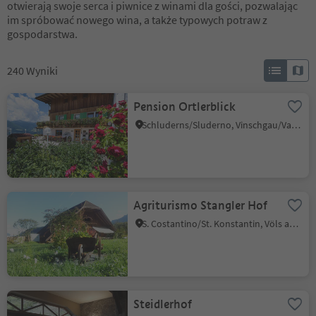
otwierają swoje serca i piwnice z winami dla gości, pozwalając
im spróbować nowego wina, a także typowych potraw z
gospodarstwa.
240
Wyniki
Pension Ortlerblick
Schluderns/Sluderno, Vinschgau/Val Venosta
Agriturismo Stangler Hof
S. Costantino/St. Konstantin, Völs am Schlern/Fiè allo Sciliar, Dolomites Region Seiser Alm
Steidlerhof