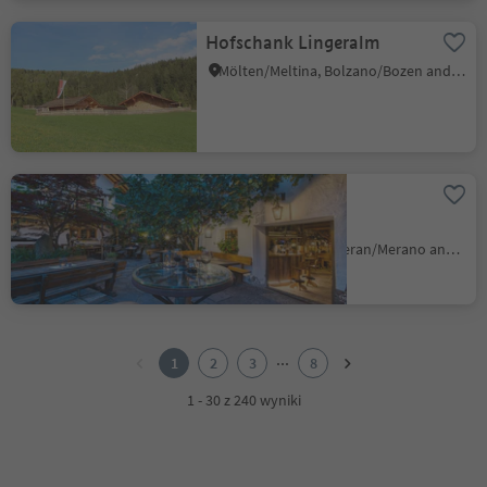
Hofschank Lingeralm
Mölten/Meltina, Bolzano/Bozen and environs
Wine cellar
Rebmannkeller
Lana/Lana, Lana, Meran/Merano and environs
1
2
...
1
2
3
8
3
4
1 - 30 z 240 wyniki
5
6
7
8