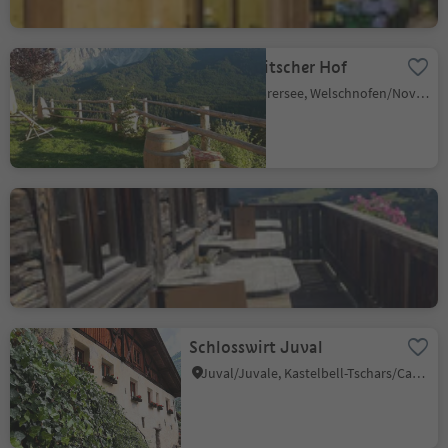
Farm Ladritscher Hof
Carezza/Karersee, Welschnofen/Nova Levante, Dolomites Region Eggental
Malga Laranzer Schwaige
Alpe di Siusi/Seiseralm, Kastelruth/Castelrotto, Dolomites Region Seiser Alm
Schlosswirt Juval
Juval/Juvale, Kastelbell-Tschars/Castelbello-Ciardes, Vinschgau/Val Venosta