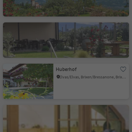
Pomaria's Farm Café and
Shop
St. Josef am See/S. Giuseppe al Lago, Kaltern an der Weinstraße/Caldaro sulla Strada del Vino, Alto Adige Wine Road
Huberhof
Elvas/Elvas, Brixen/Bressanone, Brixen/Bressanone and environs
Barduskeller
Cortina s.s.d.V./Kurtinig, Kurtinig an der Weinstraße/Cortina sulla Strada del Vino, Alto Adige Wine Road