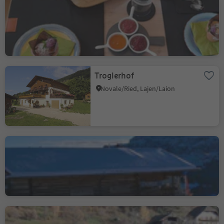
Greiter's
San Martino i.P./St. Martin i.P., St.Martin in Passeier/San Martino in Passiria, Meran/Merano and environs
Troglerhof
Novale/Ried, Lajen/Laion
Contrin Schwaige
mountain hut
Alpe di Siusi/Seiseralm, Kastelruth/Castelrotto, Dolomites Region Seiser Alm
Aspmayrhof