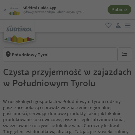
Südtirol Guide App
Pobierz
Cyfrowy przewodnik po Południowym Tyrolu
lin
ulubione
link uży
Południowy Tyrol
brak ak
Czysta przyjemność w zajazdach
w Południowym Tyrolu
W rustykalnych gospodach w Południowym Tyrolu rodziny
goszczące pokażą ci prawdziwe znaczenie regionalnej
gościnności, serwując domowe produkty, takie jak lokalnie
produkowane soki owocowe, pyszne ciepłe lub zimne dania,
świeże owoce i oczywiście lokalne wina. Coroczny festiwal
Törggelen jest dodatkową atrakcją. Tak jak przez wieki, rolnicy