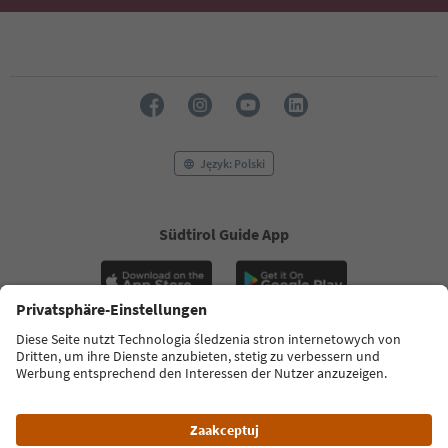
Język: Polski
Südtirol Guide App
FAQ
Dane kontaktowe
Naciśnij
MICE
Polityka prywatności
Regulamin
Stopka redakcyjna
Polityka plików cookie
O nas
Ułatwieniach dostępu
South Tyrol B2B