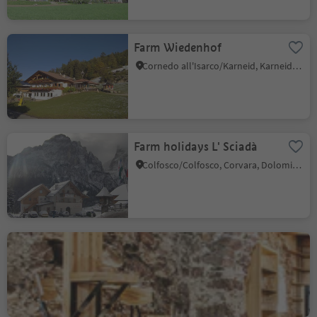
Farm Wiedenhof
Cornedo all'Isarco/Karneid, Karneid/Cornedo all'Isarco, Dolomites Region Eggental
Farm holidays L' Sciadà
Colfosco/Colfosco, Corvara, Dolomites Region Alta Badia
Campedèl-Hof
Siusi/Seis, Kastelruth/Castelrotto, Dolomites Region Seiser Alm