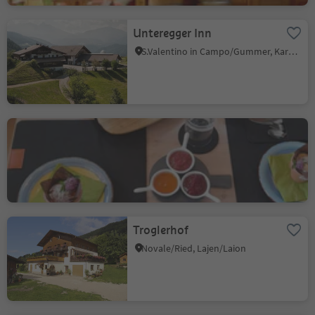
Unteregger Inn
S.Valentino in Campo/Gummer, Karneid/Cornedo all'Isarco, Dolomites Region Eggental
Greiter's
San Martino i.P./St. Martin i.P., St.Martin in Passeier/San Martino in Passiria, Meran/Merano and environs
Troglerhof
Novale/Ried, Lajen/Laion