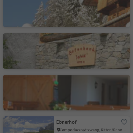
S. Vito/St. Veit - Sesto/Sexten, Sexten/Sesto, Dolomites Region 3 Zinnen
Wald
Naturno/Naturns, Naturns/Naturno, Meran/Merano and environs
Hofschank Brandhof
Naturno/Naturns, Naturns/Naturno, Meran/Merano and environs
Ebnerhof
Campodazzo/Atzwang, Ritten/Renon, Bolzano/Bozen and environs