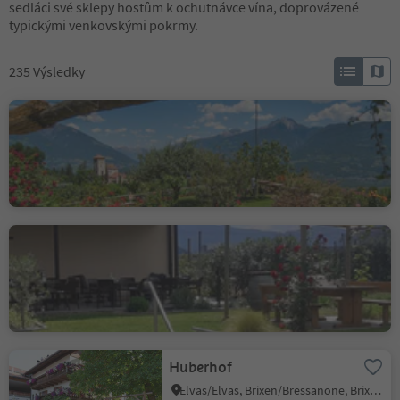
sedláci své sklepy hostům k ochutnávce vína, doprovázené
typickými venkovskými pokrmy.
235
Výsledky
Haidenhof
Cermes/Tscherms, Tscherms/Cermes, Meran/Merano and environs
Pomaria's Farm Café and
Shop
St. Josef am See/S. Giuseppe al Lago, Kaltern an der Weinstraße/Caldaro sulla Strada del Vino, Alto Adige Wine Road
Huberhof
Elvas/Elvas, Brixen/Bressanone, Brixen/Bressanone and environs