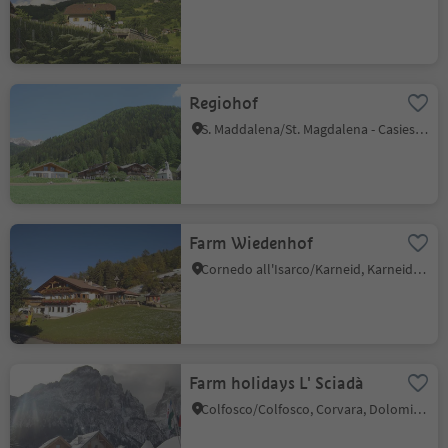
Regiohof
S. Maddalena/St. Magdalena - Casies/Gsies, Gsies/Valle di Casies
Farm Wiedenhof
Cornedo all'Isarco/Karneid, Karneid/Cornedo all'Isarco, Dolomites Region Eggental
Farm holidays L' Sciadà
Colfosco/Colfosco, Corvara, Dolomites Region Alta Badia