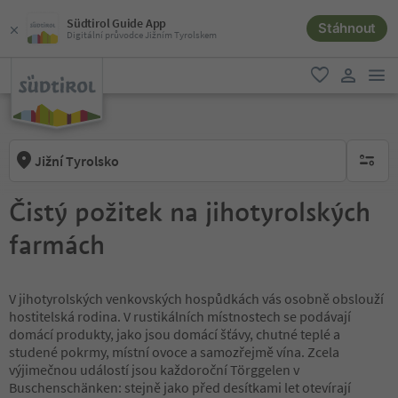
Südtirol Guide App
Stáhnout
Digitální průvodce Jižním Tyrolskem
odk
oblíbené
uživatel
Jižní Tyrolsko
brak ak
Čistý požitek na jihotyrolských
farmách
V jihotyrolských venkovských hospůdkách vás osobně obslouží
hostitelská rodina. V rustikálních místnostech se podávají
domácí produkty, jako jsou domácí šťávy, chutné teplé a
studené pokrmy, místní ovoce a samozřejmě vína. Zcela
výjimečnou událostí jsou každoroční Törggelen v
Buschenschänken: stejně jako před desítkami let otevírají