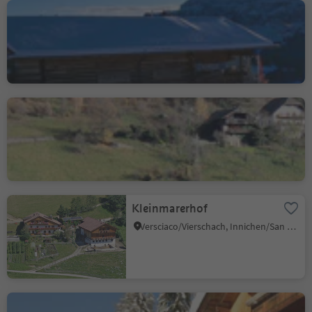
Contrin Schwaige
mountain hut
Alpe di Siusi/Seiseralm, Kastelruth/Castelrotto, Dolomites Region Seiser Alm
Aspmayrhof
Vanga/Wangen, Ritten/Renon, Bolzano/Bozen and environs
Kleinmarerhof
Versciaco/Vierschach, Innichen/San Candido, Dolomites Region 3 Zinnen
Kinigerhof