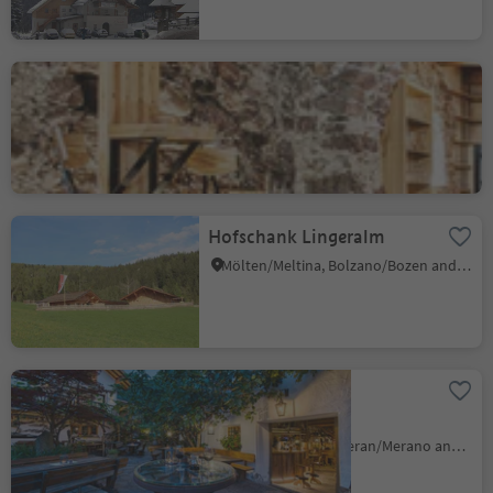
Campedèl-Hof
Siusi/Seis, Kastelruth/Castelrotto, Dolomites Region Seiser Alm
Hofschank Lingeralm
Mölten/Meltina, Bolzano/Bozen and environs
Wine cellar
Rebmannkeller
Lana/Lana, Lana, Meran/Merano and environs