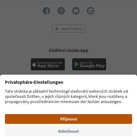
Jazyk: Čeština
Südtirol Guide App
FAQ
Kontaktujte nás
Tisk
MICE
Zásady ochrany osobních údajů
Podmínky a ujednání
Tiráž
Zásady používání souborů cookie
Filmová komise
O nás
Prohlášení o přístupnosti
South Tyrol B2B
© 2026 IDM Südtirol