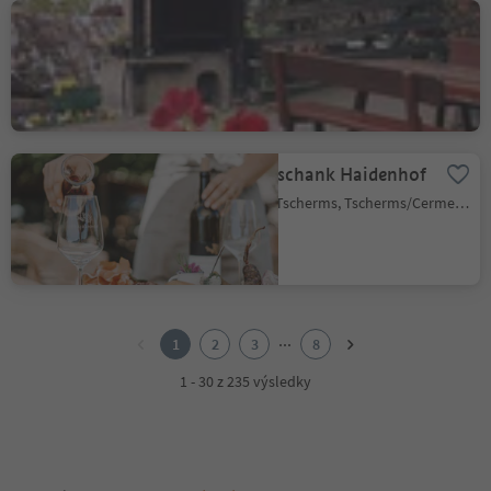
Weintal
Naturno/Naturns, Naturns/Naturno, Meran/Merano and environs
Buschenschank Haidenhof
Cermes/Tscherms, Tscherms/Cermes, Meran/Merano and environs
1
2
...
1
2
3
8
3
4
1 - 30 z 235 výsledky
5
6
7
8