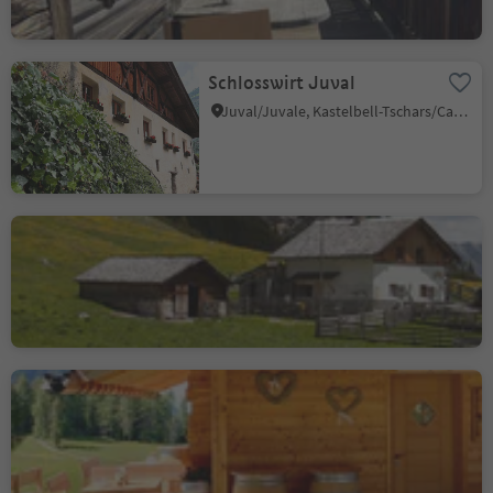
Schlosswirt Juval
Juval/Juvale, Kastelbell-Tschars/Castelbello-Ciardes, Vinschgau/Val Venosta
Fojedöra Hut
San Vigilio, Al Plan/San Vigilio, Dolomites Region Kronplatz/Plan de Corones
Malga Heualm
Alpe di Siusi/Seiseralm, Kastelruth/Castelrotto, Dolomites Region Seiser Alm