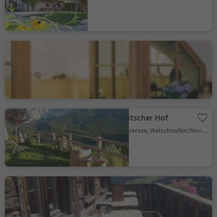
Barduskeller
Cortina s.s.d.V./Kurtinig, Kurtinig an der Weinstraße/Cortina sulla Strada del Vino, Alto Adige Wine Road
Farm Ladritscher Hof
Carezza/Karersee, Welschnofen/Nova Levante, Dolomites Region Eggental
Malga Laranzer Schwaige
Alpe di Siusi/Seiseralm, Kastelruth/Castelrotto, Dolomites Region Seiser Alm