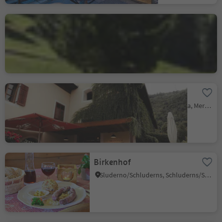
Kaserill Alm
S. Maddalena/St. Magdalena - Funes/Villnöss, Villnöss/Funes, Dolomites Region Lüsen Villnöss
Cantina Brandis
Lana di Sotto/Niederlana, Lana, Meran/Merano and environs
Birkenhof
Sluderno/Schluderns, Schluderns/Sluderno, Vinschgau/Val Venosta