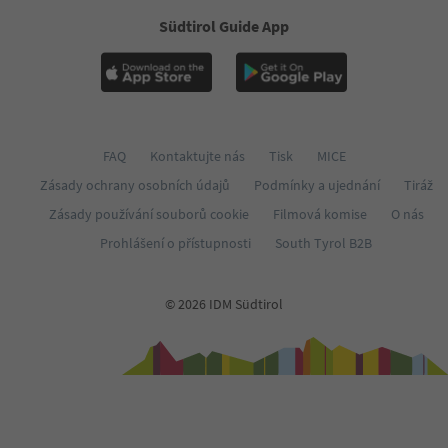
Südtirol Guide App
FAQ
Kontaktujte nás
Tisk
MICE
Zásady ochrany osobních údajů
Podmínky a ujednání
Tiráž
Zásady používání souborů cookie
Filmová komise
O nás
Prohlášení o přístupnosti
South Tyrol B2B
© 2026 IDM Südtirol