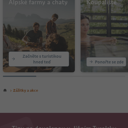
Alpské farmy a chaty
Koupaliště
Začněte s turistikou
hned teď
Ponořte se zde
Zážitky a akce