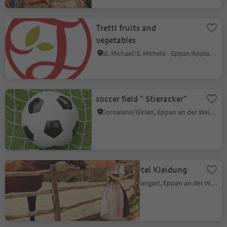
Trettl fruits and
vegetables
St. Michael/S. Michele - Eppan/Appiano, Eppan an der Weinstaße/Appiano sulla Strada del Vino, Alto Adige Wine Road
soccer field " Stieracker"
Cornaiano/Girlan, Eppan an der Weinstaße/Appiano sulla Strada del Vino, Alto Adige Wine Road
Country Hotel Kleidung
Frangarto/Frangart, Eppan an der Weinstaße/Appiano sulla Strada del Vino, Alto Adige Wine Road