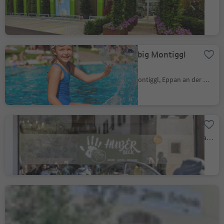
Lido at the big Montiggl
lake
Monticolo/Montiggl, Eppan an der Weinstaße/Appiano sulla Strada del Vino, Alto Adige Wine Road
Huber Beck
St. Michael/S. Michele - Eppan/Appiano, Eppan an der Weinstaße/Appiano sulla Strada del Vino, Alto Adige Wine Road
Gasthaus zum Schenk
Frangart/Frangarto, Eppan an der Weinstaße/Appiano sulla Strada del Vino, Alto Adige Wine Road