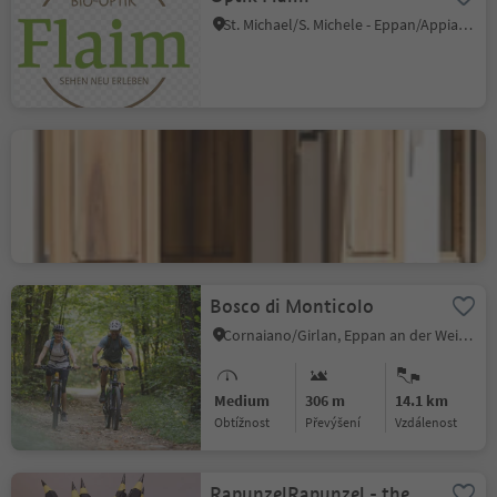
St. Michael/S. Michele - Eppan/Appiano, Eppan an der Weinstaße/Appiano sulla Strada del Vino, Alto Adige Wine Road
Leitnhof
St. Pauls/S. Paolo - Eppan/Appiano, Eppan an der Weinstaße/Appiano sulla Strada del Vino, Alto Adige Wine Road
Bosco di Monticolo
Cornaiano/Girlan, Eppan an der Weinstaße/Appiano sulla Strada del Vino, Alto Adige Wine Road
Medium
306 m
14.1 km
Obtížnost
Převýšení
vzdálenost
RapunzelRapunzel - the