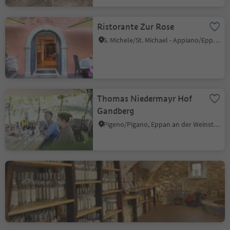
Ristorante Zur Rose
S. Michele/St. Michael - Appiano/Eppan, Eppan an der Weinstaße/Appiano sulla Strada del Vino, Alto Adige Wine Road
Thomas Niedermayr Hof
Gandberg
Pigeno/Pigano, Eppan an der Weinstaße/Appiano sulla Strada del Vino, Alto Adige Wine Road
Fischerhof Mauracher
Schreckbichl/Colterenzio, Eppan an der Weinstaße/Appiano sulla Strada del Vino, Alto Adige Wine Road