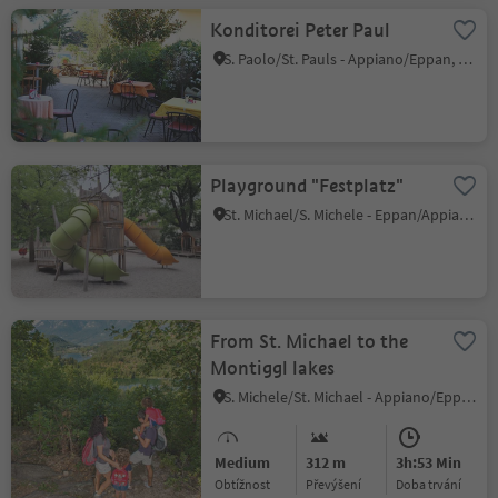
Konditorei Peter Paul
S. Paolo/St. Pauls - Appiano/Eppan, Eppan an der Weinstaße/Appiano sulla Strada del Vino, Alto Adige Wine Road
Playground "Festplatz"
St. Michael/S. Michele - Eppan/Appiano, Eppan an der Weinstaße/Appiano sulla Strada del Vino, Alto Adige Wine Road
From St. Michael to the
Montiggl lakes
S. Michele/St. Michael - Appiano/Eppan, Eppan an der Weinstaße/Appiano sulla Strada del Vino, Alto Adige Wine Road
Medium
312 m
3h:53 Min
Obtížnost
Převýšení
doba trvání