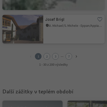
Josef Brigl
St. Michael/S. Michele - Eppan/Appiano, Eppan an der Weinstaße/Appiano sulla Strada del Vino, Alto Adige Wine Road
1
2
...
1
2
3
7
3
4
1 - 30 z 200 výsledky
5
6
7
Další zážitky v teplém období