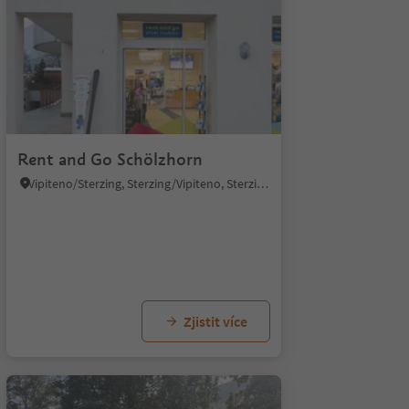
Rent and Go Schölzhorn
Vipiteno/Sterzing, Sterzing/Vipiteno, Sterzing/Vipiteno and environs
Zjistit více