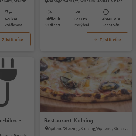
Pflersch/Fleres, Brenner/Brennero, Sterzing/Vipiteno and environs
Vernago/Vernagt, Schnals/Senales, Vinschgau/Val Venosta
6.9 km
Difficult
1232 m
4h:40 Min
vzdálenost
Obtížnost
Převýšení
doba trvání
Zjistit více
Zjistit více
e-bikes -
Restaurant Kolping
Vipiteno/Sterzing, Sterzing/Vipiteno, Sterzing/Vipiteno and environs
Passo/Schweinsteg, St.Leonhard in Passeier/San Leonardo in Passiria, Meran/Merano and environs