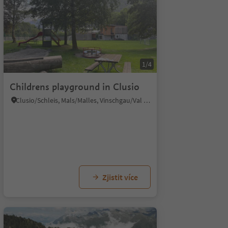
1/5
1/4
Childrens playground in Clusio
Clusio/Schleis, Mals/Malles, Vinschgau/Val Venosta
Zjistit více