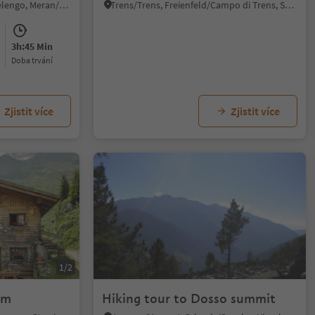
Scena/Schenna, Hafling/Avelengo, Meran/Merano and environs
Trens/Trens, Freienfeld/Campo di Trens, Sterzing/Vipiteno and environs
3h:45 Min
doba trvání
Zjistit více
Zjistit více
1/2
1
lm
Hiking tour to Dosso summit