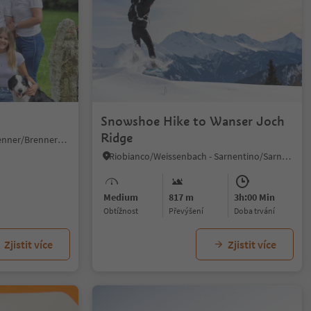
Snowshoe Hike to Wanser Joch
Ridge
Colle Isarco/Gossensaß, Brenner/Brennero, Sterzing/Vipiteno and environs
Riobianco/Weissenbach - Sarnentino/Sarntal, St.Leonhard in Passeier/San Leonardo in Passiria, Meran/Merano and environs
Medium
817 m
3h:00 Min
Obtížnost
Převýšení
doba trvání
Zjistit více
Zjistit více