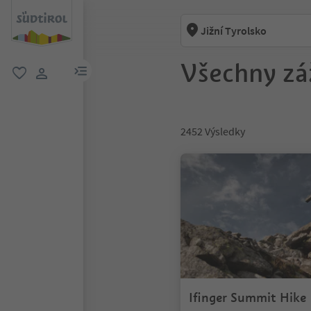
Jižní Tyrolsko
Všechny záž
odkaz na menu
oblíbené
uživatelský odkaz
2452
Výsledky
Ifinger Summit Hike