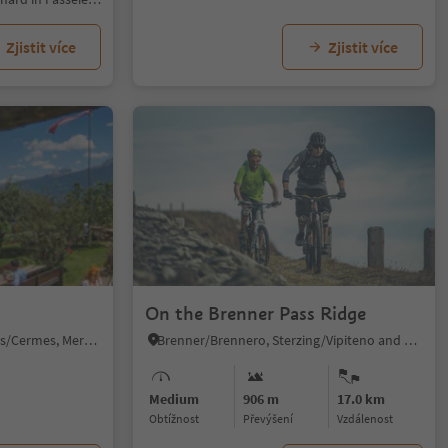
Zjistit více
Zjistit více
1/5
On the Brenner Pass Ridge
Cermes/Tscherms, Tscherms/Cermes, Meran/Merano and environs
Brenner/Brennero, Sterzing/Vipiteno and environs
Medium
906 m
17.0 km
Obtížnost
Převýšení
vzdálenost