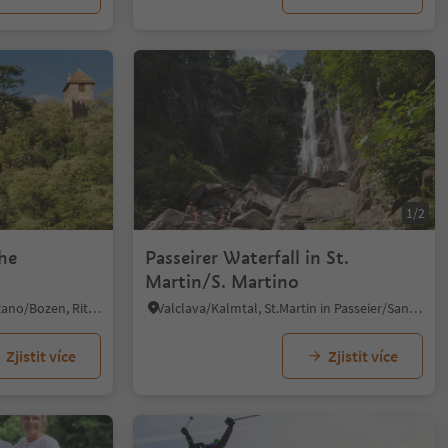
1/2
the
Passeirer Waterfall in St.
Martin/S. Martino
S. Osvaldo/St. Oswald - Bolzano/Bozen, Ritten/Renon, Bolzano/Bozen and environs
Valclava/Kalmtal, St.Martin in Passeier/San Martino in Passiria, Meran/Merano and environs
Zjistit více
Zjistit více