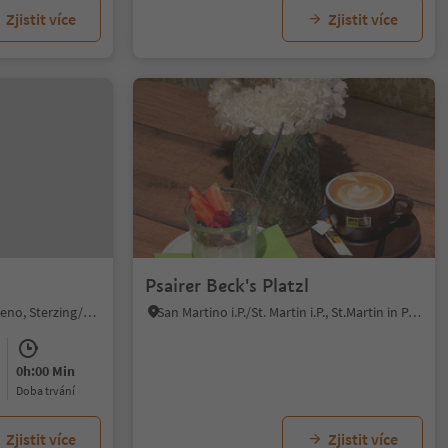
Zjistit více
Zjistit více
Psairer Beck's Platzl
Telves/Telfes, Sterzing/Vipiteno, Sterzing/Vipiteno and environs
San Martino i.P./St. Martin i.P., St.Martin in Passeier/San Martino in Passiria, Meran/Merano and environs
0h:00 Min
doba trvání
Zjistit více
Zjistit více