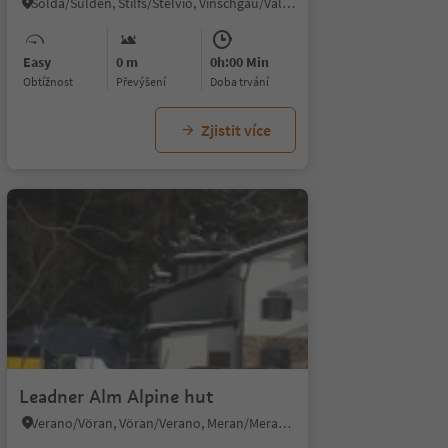
Solda/Sulden, Stilfs/Stelvio, Vinschgau/Val Venosta
Easy
0 m
0h:00 Min
Obtížnost
Převýšení
doba trvání
Zjistit více
1/5
Leadner Alm Alpine hut
Verano/Vöran, Vöran/Verano, Meran/Merano and environs