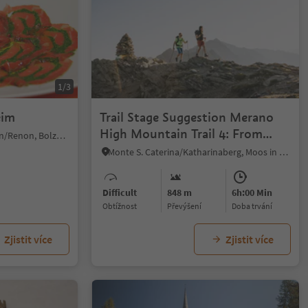
1/3
eim
Trail Stage Suggestion Merano
High Mountain Trail 4: From
Collalbo/Klobenstein, Ritten/Renon, Bolzano/Bozen and environs
Eishof Farm to Pfelders
Monte S. Caterina/Katharinaberg, Moos in Passeier/Moso in Passiria, Meran/Merano and environs
Difficult
848 m
6h:00 Min
Obtížnost
Převýšení
doba trvání
Zjistit více
Zjistit více