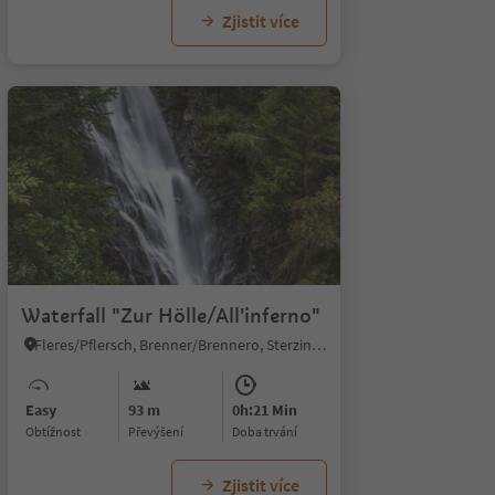
Zjistit více
1/5
Waterfall "Zur Hölle/All'inferno"
Fleres/Pflersch, Brenner/Brennero, Sterzing/Vipiteno and environs
Easy
93 m
0h:21 Min
Obtížnost
Převýšení
doba trvání
Zjistit více