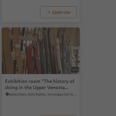
Zjistit více
1/3
Exhibition room "The history of
skiing in the Upper Venosta
Valley"
Malles/Mals, Mals/Malles, Vinschgau/Val Venosta