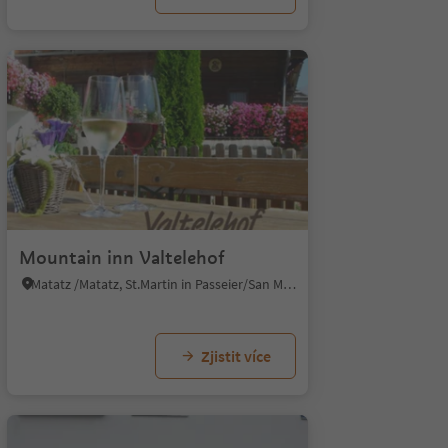
Mountain inn Valtelehof
Matatz /Matatz, St.Martin in Passeier/San Martino in Passiria, Meran/Merano and environs
Zjistit více