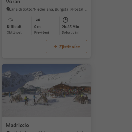
Vöran
Lana di Sotto/Niederlana, Burgstall/Postal, Meran/Merano and environs
Difficult
0 m
2h:45 Min
Obtížnost
Převýšení
doba trvání
Zjistit více
/4
Madriccio