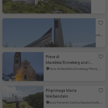
Josef Freinademetz Parish
Church
Bressanone dintorni/Brixen Umland, Brixen/Bressanone, Brixen/Bressanone and environs
Pieve di
Marebbe/Enneberg and its
church
Pieve di Marebbe/Enneberg Pfarre, Al Plan/San Vigilio, Dolomites Region Kronplatz/Plan de Corones
Pilgrimage Maria
Weißenstein
Nova Ponente Centro/Deutschnofen Dorf, Deutschnofen/Nova Ponente, Dolomites Region Eggental