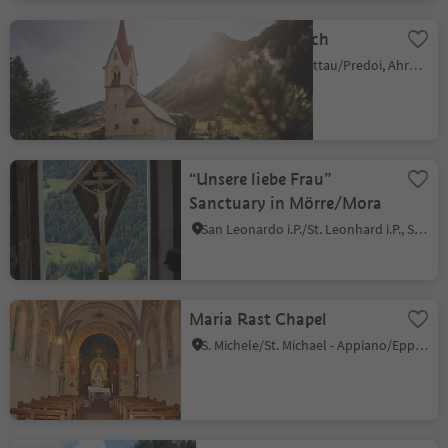
Holy Spirit Church
Casere/Kasern, Prettau/Predoi, Ahrntal/Valle Aurina
“Unsere liebe Frau”
Sanctuary in Mörre/Mora
San Leonardo i.P./St. Leonhard i.P., St.Leonhard in Passeier/San Leonardo in Passiria, Meran/Merano and environs
Maria Rast Chapel
S. Michele/St. Michael - Appiano/Eppan, Eppan an der Weinstaße/Appiano sulla Strada del Vino, Alto Adige Wine Road