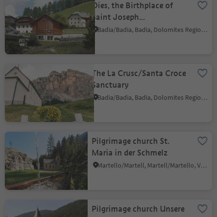
Oies, the Birthplace of
Saint Joseph
Freinademetz
Badia/Badia, Badia, Dolomites Region Alta Badia
The La Crusc/Santa Croce
Sanctuary
Badia/Badia, Badia, Dolomites Region Alta Badia
Pilgrimage church St.
Maria in der Schmelz
Martello/Martell, Martell/Martello, Vinschgau/Val Venosta
Pilgrimage church Unsere