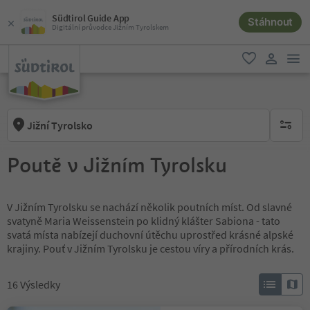
Südtirol Guide App
Stáhnout
Digitální průvodce Jižním Tyrolskem
odk
oblíbené
uživatel
Jižní Tyrolsko
brak ak
Poutě v Jižním Tyrolsku
V Jižním Tyrolsku se nachází několik poutních míst. Od slavné
svatyně Maria Weissenstein po klidný klášter Sabiona - tato
svatá místa nabízejí duchovní útěchu uprostřed krásné alpské
krajiny. Pouť v Jižním Tyrolsku je cestou víry a přírodních krás.
16
Výsledky