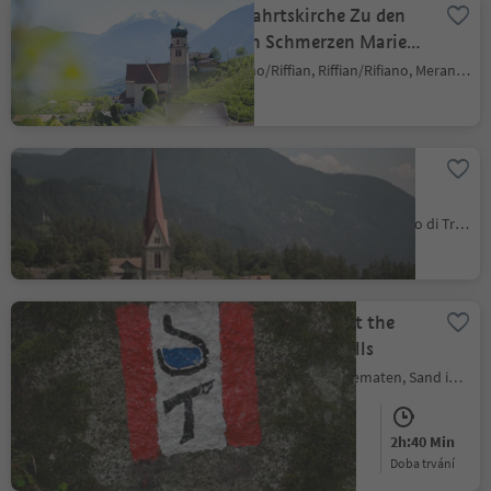
Wallfahrtskirche Zu den
Sieben Schmerzen Mariens
Pilgrimage Church in
Rifiano/Riffian, Riffian/Rifiano, Meran/Merano and environs
Riffian/Rifiano
Maria Trens Pilgrimage
Church
Trens/Trens, Freienfeld/Campo di Trens, Sterzing/Vipiteno and environs
St. Francis' Path at the
Reinbach Waterfalls
Caminata di Tures/Kematen, Sand in Taufers/Campo Tures, Ahrntal/Valle Aurina
Medium
323 m
2h:40 Min
Obtížnost
Převýšení
doba trvání