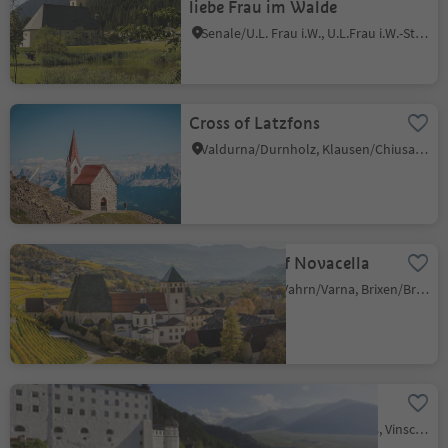
liebe Frau im Walde
Senale/U.L. Frau i.W., U.L.Frau i.W.-St. Felix/Senale-S.Felice, Meran/Merano and environs
Cross of Latzfons
Valdurna/Durnholz, Klausen/Chiusa, Brixen/Bressanone and environs
Monastery of Novacella
Varna/Vahrn, Vahrn/Varna, Brixen/Bressanone and environs
Marienberg Monastery
Burgusio/Burgeis, Mals/Malles, Vinschgau/Val Venosta