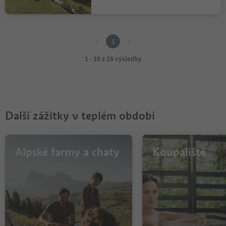
1
1
1 - 16 z 16 výsledky
Další zážitky v teplém období
Alpské farmy a chaty
Koupaliště