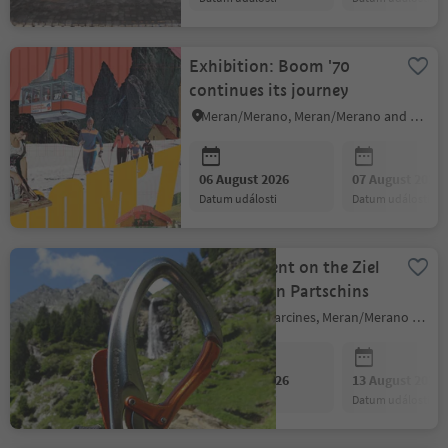
Exhibition: Boom '70
continues its journey
Meran/Merano, Meran/Merano and environs
06 August 2026
07 August 2026
datum události
datum události
Guided ascent on the Ziel
via ferrata in Partschins
Partschins/Parcines, Meran/Merano and environs
06 August 2026
13 August 2026
datum události
datum události