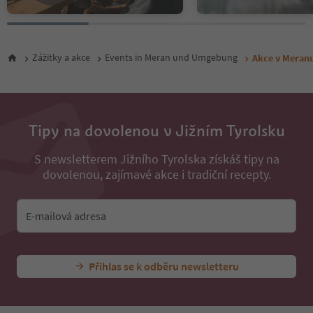
Zážitky a akce
Events in Meran und Umgebung
Akce v Meranu
Tipy na dovolenou v Jižním Tyrolsku
S newsletterem Jižního Tyrolska získáš tipy na
dovolenou, zajímavé akce i tradiční recepty.
E-mailová adresa
Přihlas se k odběru newsletteru