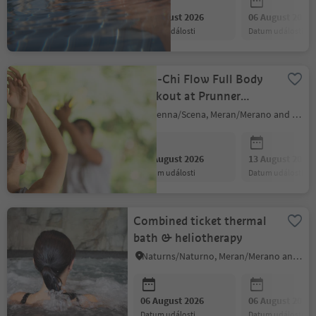
06 August 2026
06 August 2026
datum události
datum události
Thai-Chi Flow Full Body
Workout at Prunner
Luxury Suites
Schenna/Scena, Meran/Merano and environs
06 August 2026
13 August 2026
datum události
datum události
Combined ticket thermal
bath & heliotherapy
Naturns/Naturno, Meran/Merano and environs
06 August 2026
06 August 2026
datum události
datum události