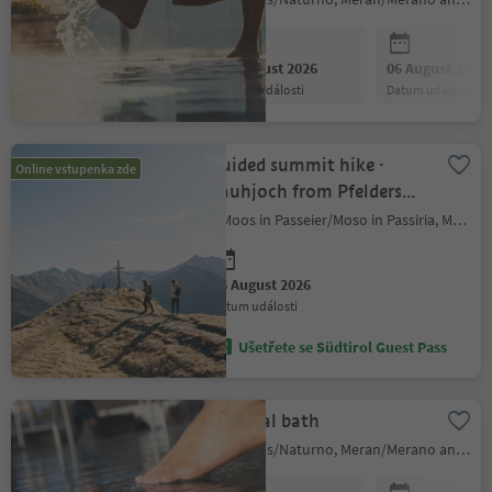
06 August 2026
06 August 2026
datum události
datum události
Guided summit hike ·
Online vstupenka zde
Rauhjoch from Pfelders
(2,926 m)
Moos in Passeier/Moso in Passiria, Meran/Merano and environs
06 August 2026
datum události
Ušetřete se Südtirol Guest Pass
Thermal bath
Naturns/Naturno, Meran/Merano and environs