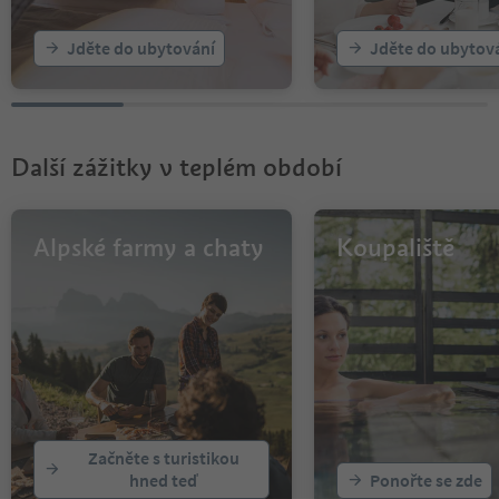
22
23
Jděte do ubytování
Jděte do ubytov
24
25
26
Další zážitky v teplém období
Alpské farmy a chaty
Koupaliště
Začněte s turistikou
hned teď
Ponořte se zde