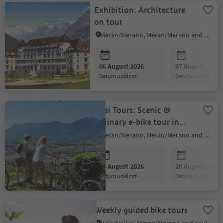
Exhibition: Architecture
on tour
Meran/Merano, Meran/Merano and environs
06 August 2026
07 August 2026
datum události
datum události
Sissi Tours: Scenic &
Culinary e-bike tour in
Passiria Valley
Meran/Merano, Meran/Merano and environs
06 August 2026
20 August 2026
datum události
datum události
Weekly guided bike tours