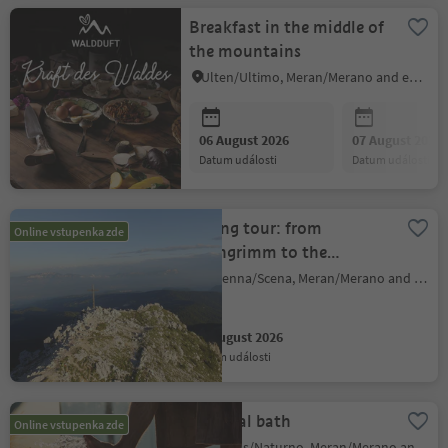
Breakfast in the middle of
the mountains
Ulten/Ultimo, Meran/Merano and environs
06 August 2026
07 August 2026
datum události
datum události
Hiking tour: from
Online vstupenka zde
Jochgrimm to the
Weißhorn peak
Schenna/Scena, Meran/Merano and environs
06 August 2026
datum události
Thermal bath
Online vstupenka zde
Naturns/Naturno, Meran/Merano and environs