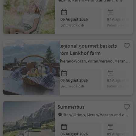
Lana, Meran/Merano and environs
06 August 2026
07 August 2026
datum události
datum události
Regional gourmet baskets
from Lenkhof farm
Verano/Vöran, Vöran/Verano, Meran/Merano and environs
06 August 2026
07 August 2026
datum události
datum události
Summerbus
Ulten/Ultimo, Meran/Merano and environs
06 August 2026
09 August 2026