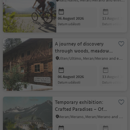
Nals/Nalles, Meran/Merano and environs
06 August 2026
13 August 2026
datum události
datum události
A journey of discovery
through woods, meadows
and streams
Ulten/Ultimo, Meran/Merano and environs
06 August 2026
13 August 2026
datum události
datum události
Temporary exhibition:
Crafted Paradises – Of
People and Gardens
Meran/Merano, Meran/Merano and environs