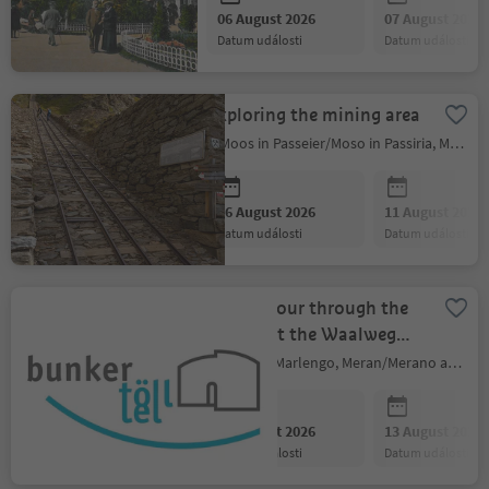
06 August 2026
07 August 2026
datum události
datum události
Exploring the mining area
Moos in Passeier/Moso in Passiria, Meran/Merano and environs
06 August 2026
11 August 2026
datum události
datum události
Guided tour through the
bunker at the Waalweg
Trail Marling
Marling/Marlengo, Meran/Merano and environs
06 August 2026
13 August 2026
datum události
datum události