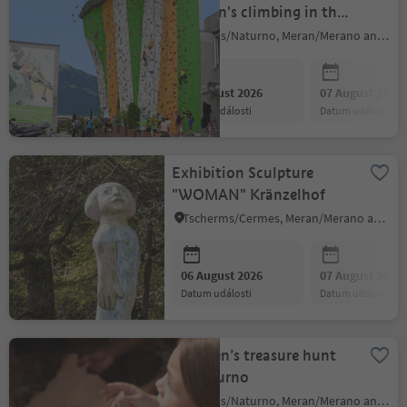
children's climbing in the
Rockarena Merano
Naturns/Naturno, Meran/Merano and environs
06 August 2026
07 August 2026
datum události
datum události
Exhibition Sculpture
"WOMAN" Kränzelhof
Tscherms/Cermes, Meran/Merano and environs
06 August 2026
07 August 2026
datum události
datum události
Children’s treasure hunt
at Naturno
Naturns/Naturno, Meran/Merano and environs