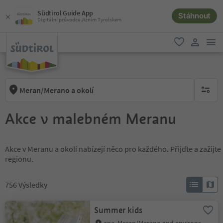
Südtirol Guide App
Stáhnout
Digitální průvodce Jižním Tyrolskem
odk
oblíbené
uživatel
Meran/Merano a okolí
brak ak
Akce v malebném Meranu
Akce v Meranu a okolí nabízejí něco pro každého. Přijďte a zažij
regionu.
756
Výsledky
Summer kids