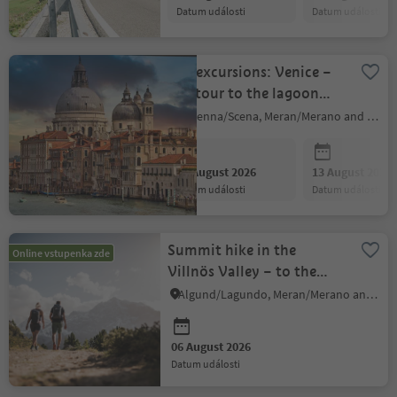
datum události
datum události
Bus excursions: Venice –
day tour to the lagoon
city
Schenna/Scena, Meran/Merano and environs
06 August 2026
13 August 2026
datum události
datum události
Summit hike in the
Online vstupenka zde
Villnös Valley – to the
Sobutsch (2,486 m)
Algund/Lagundo, Meran/Merano and environs
06 August 2026
datum události