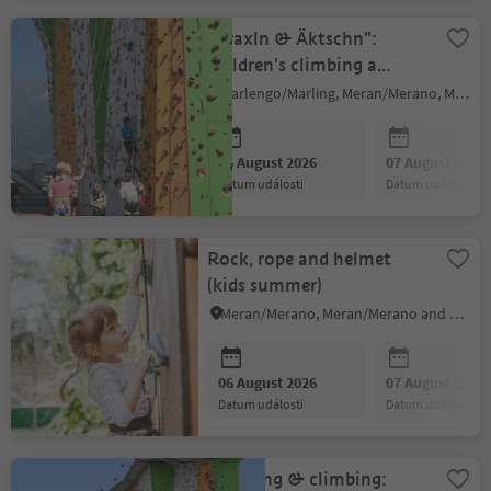
"Kraxln & Äktschn":
children's climbing a
Merano
Marlengo/Marling, Meran/Merano, Meran/Merano and environs
06 August 2026
07 August 2026
datum události
datum události
Rock, rope and helmet
(kids summer)
Meran/Merano, Meran/Merano and environs
06 August 2026
07 August 2026
datum události
datum události
Climbing & climbing: