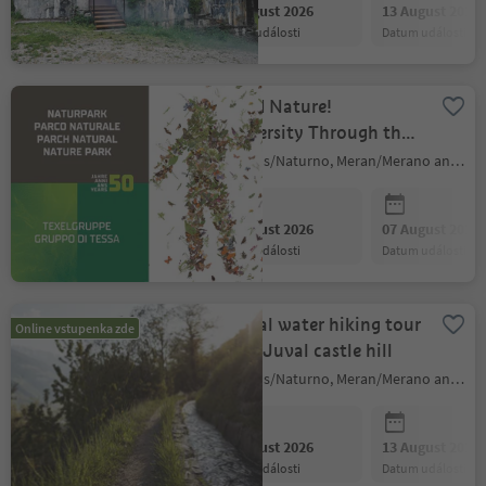
06 August 2026
13 August 2026
datum události
datum události
Echoed Nature!
Biodiversity Through the
Changes of Time -
Naturns/Naturno, Meran/Merano and environs
temporary exhibition
06 August 2026
07 August 2026
datum události
datum události
Thermal water hiking tour
Online vstupenka zde
on the Juval castle hill
Naturns/Naturno, Meran/Merano and environs
06 August 2026
13 August 2026
datum události
datum události