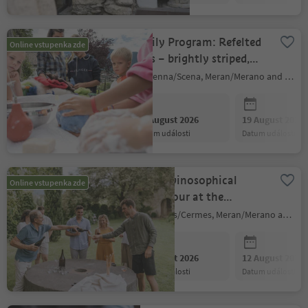
Family Program: Refelted
Online vstupenka zde
Balls – brightly striped,
floral, or spotted
Schenna/Scena, Meran/Merano and environs
10 August 2026
19 August 2026
datum události
datum události
Weekly vinosophical
Online vstupenka zde
guided tour at the
Kränzelhof
Tscherms/Cermes, Meran/Merano and environs
10 August 2026
12 August 2026
datum události
datum události