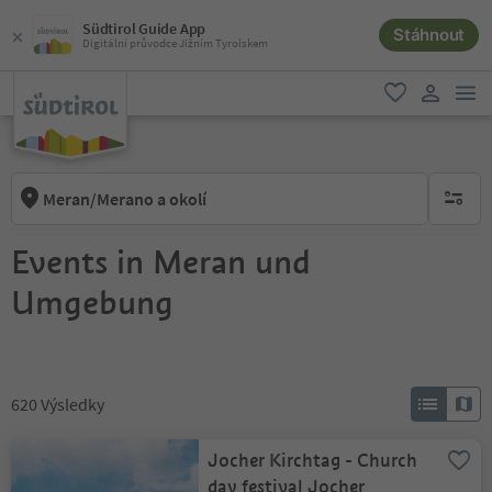
Südtirol Guide App
Stáhnout
Digitální průvodce Jižním Tyrolskem
odk
oblíbené
uživatel
Meran/Merano a okolí
brak ak
Events in Meran und
Umgebung
620
Výsledky
Jocher Kirchtag - Church
day festival Jocher