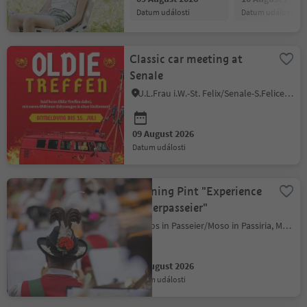
datum události
datum události
Classic car meeting at
Senale
U.L.Frau i.W.-St. Felix/Senale-S.Felice, Meran/Merano and environs
09 August 2026
datum události
Morning Pint "Experience
Hinterpasseier"
Moos in Passeier/Moso in Passiria, Meran/Merano and environs
09 August 2026
datum události