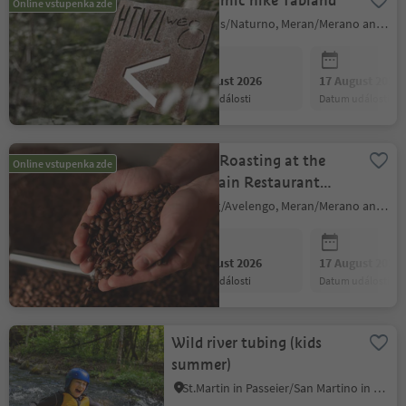
Panoramic hike Tabland
Online vstupenka zde
Naturns/Naturno, Meran/Merano and environs
10 August 2026
17 August 2026
datum události
datum události
Coffee Roasting at the
Online vstupenka zde
Mountain Restaurant
ROTWAND
Hafling/Avelengo, Meran/Merano and environs
10 August 2026
17 August 2026
datum události
datum události
Wild river tubing (kids
summer)
St.Martin in Passeier/San Martino in Passiria, Meran/Merano and environs