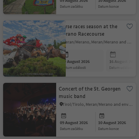
09 August 2026
10 August 2026
datum začátku
datum konce
Horse races season at the
Merano Racecourse
Meran/Merano, Meran/Merano and environs
09 August 2026
16 August 2026
datum události
datum události
Concert of the St. Georgen
music band
Tirol/Tirolo, Meran/Merano and environs
09 August 2026
10 August 2026
datum začátku
datum konce