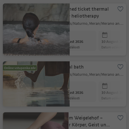
Combined ticket thermal
bath & heliotherapy
Naturns/Naturno, Meran/Merano and environs
10 August 2026
10 August 2026
datum události
datum události
Thermal bath
Online vstupenka zde
Naturns/Naturno, Meran/Merano and environs
10 August 2026
10 August 2026
datum události
datum události
Yoga am Weigelehof –
Zeit für Körper, Geist und