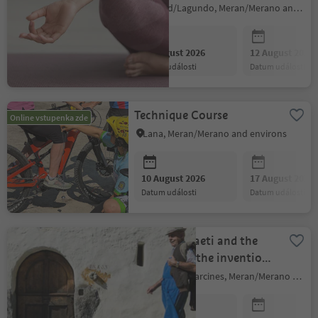
Seele
Algund/Lagundo, Meran/Merano and environs
10 August 2026
12 August 2026
datum události
datum události
Technique Course
Online vstupenka zde
Lana, Meran/Merano and environs
10 August 2026
17 August 2026
datum události
datum události
From the Raeti and the
Romans to the invention
of the typewriter
Partschins/Parcines, Meran/Merano and environs