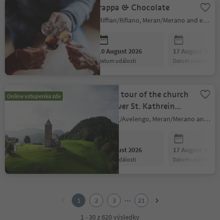
Grappa & Chocolate
Riffian/Rifiano, Meran/Merano and environs
10 August 2026
17 August 2026
datum události
datum události
Guided tour of the church
Online vstupenka zde
- discover St. Kathrein
Church
Hafling/Avelengo, Meran/Merano and environs
10 August 2026
17 August 2026
datum události
datum události
1
2
...
1
2
3
21
3
4
1 - 30 z 620 výsledky