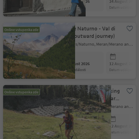
10 August 2026
24 August 2026
datum události
datum události
Shuttle Naturno - Val di
Online vstupenka zde
Fosse (outward journey)
Naturns/Naturno, Meran/Merano and environs
10 August 2026
12 August 2026
datum události
datum události
Shuttle Naturno - parking
Online vstupenka zde
lot Kreuzbrünnl (outward
journey)
Naturns/Naturno, Meran/Merano and environs
10 August 2026
12 August 2026
datum události
datum události