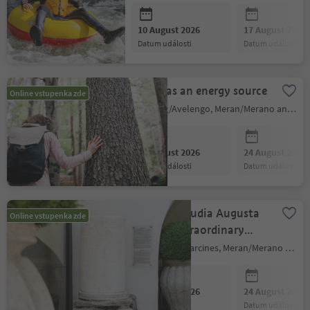
10 August 2026
17 August 2026
datum události
datum události
Forest as an energy source
Online vstupenka zde
Hafling/Avelengo, Meran/Merano and environs
10 August 2026
24 August 2026
datum události
datum události
The Via Claudia Augusta
Online vstupenka zde
and the extraordinary
history of Rabland & Töll
Partschins/Parcines, Meran/Merano and environs
10 August 2026
24 August 2026
datum události
datum události