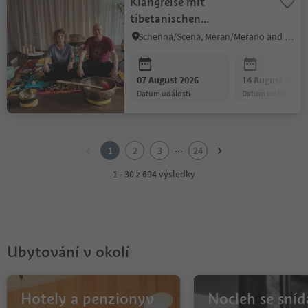
Klangreise mit
tibetanischen
Klangschalen
Schenna/Scena, Meran/Merano and environs
07 August 2026
14 August 2026
datum události
datum události
1
2
...
1
2
3
24
3
4
1 - 30 z 694 výsledky
5
6
7
8
9
Ubytování v okolí
10
11
12
13
Hotely a penzionyv
Nocleh se sníd