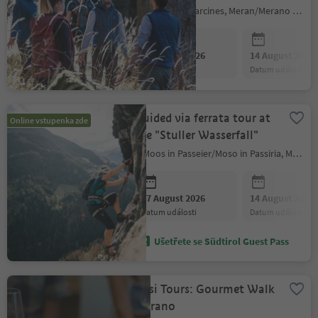
Partschins/Parcines, Meran/Merano and environs
07 August 2026
14 August 2026
datum události
datum události
Guided via ferrata tour at
Online vstupenka zde
the "Stuller Wasserfall"
Moos in Passeier/Moso in Passiria, Meran/Merano and environs
07 August 2026
14 August 2026
datum události
datum události
Ušetřete se Südtirol Guest Pass
Sissi Tours: Gourmet Walk
Merano