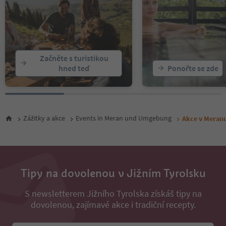
Začněte s turistikou
hned teď
Ponořte se zde
Zážitky a akce
Events in Meran und Umgebung
Akce v Meranu
Tipy na dovolenou v Jižním Tyrolsku
S newsletterem Jižního Tyrolska získáš tipy na
dovolenou, zajímavé akce i tradiční recepty.