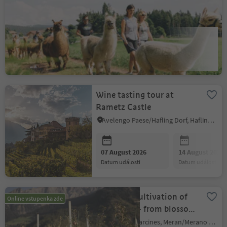
Lama Hikes in Vöran
Eschio/Aschl, Vöran/Verano, Meran/Merano and environs
07 August 2026
10 August 2026
datum události
datum události
Wine tasting tour at
Rametz Castle
Avelengo Paese/Hafling Dorf, Hafling/Avelengo, Meran/Merano and environs
07 August 2026
14 August 2026
datum události
datum události
The apple cultivation of
Online vstupenka zde
Partschins - from blossom
to harvest
Partschins/Parcines, Meran/Merano and environs