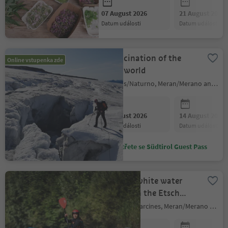
07 August 2026
21 August 2026
datum události
datum události
The fascination of the
Online vstupenka zde
glacier world
Naturns/Naturno, Meran/Merano and environs
07 August 2026
14 August 2026
datum události
datum události
Ušetřete se Südtirol Guest Pass
Packraft - white water
paddling on the Etsch
river
Partschins/Parcines, Meran/Merano and environs