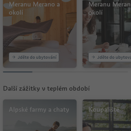
14
Meranu Merano a
Meranu Meran
15
okolí
okolí
16
17
18
19
20
21
22
23
Jděte do ubytování
Jděte do ubytov
24
Další zážitky v teplém období
Alpské farmy a chaty
Koupaliště