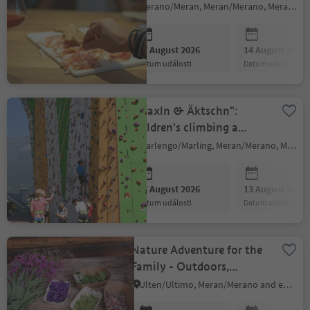
Merano/Meran, Meran/Merano, Meran/Merano and environs
07 August 2026
14 August 2026
datum události
datum události
"Kraxln & Äktschn":
children's climbing a
Merano
Marlengo/Marling, Meran/Merano, Meran/Merano and environs
07 August 2026
13 August 2026
datum události
datum události
Nature Adventure for the
Family - Outdoors,
discovering together
Ulten/Ultimo, Meran/Merano and environs