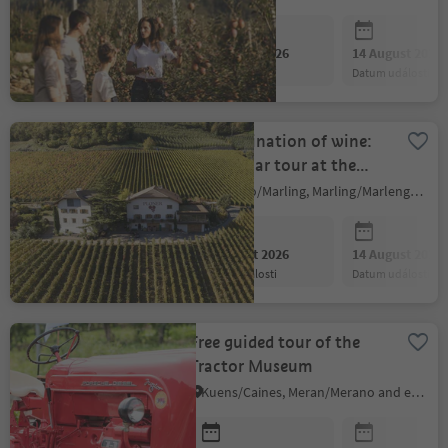
07 August 2026
14 August 2026
datum události
datum události
The fascination of wine:
wine cellar tour at the
Plonerhof winery
Marlengo/Marling, Marling/Marlengo, Meran/Merano and environs
07 August 2026
14 August 2026
datum události
datum události
Free guided tour of the
Tractor Museum
Kuens/Caines, Meran/Merano and environs