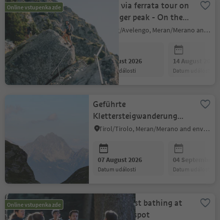
Guided via ferrata tour on
Online vstupenka zde
the Ifinger peak - On the
move
Hafling/Avelengo, Meran/Merano and environs
07 August 2026
14 August 2026
datum události
datum události
Geführte
Klettersteigwanderung
auf dem Heini Holzer
Tirol/Tirolo, Meran/Merano and environs
Klettersteig (Ifinger)
07 August 2026
04 September 2
datum události
datum události
Alpine Forest bathing at
Online vstupenka zde
the energy spot