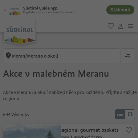
Südtirol Guide App
Stáhnout
Digitální průvodce Jižním Tyrolskem
odk
oblíbené
uživatel
Meran/Merano a okolí
brak ak
Akce v malebném Meranu
Akce v Meranu a okolí nabízejí něco pro každého. Přijďte a zažij
regionu.
694
Výsledky
Regional gourmet baskets
from Lenkhof farm