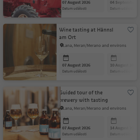
07 August 2026
04 September 2
datum události
datum události
Wine tasting at Hännsl
am Ort
Lana, Meran/Merano and environs
07 August 2026
10 August 2026
datum události
datum události
Guided tour of the
brewery with tasting
Lana, Meran/Merano and environs
07 August 2026
14 August 2026
datum události
datum události