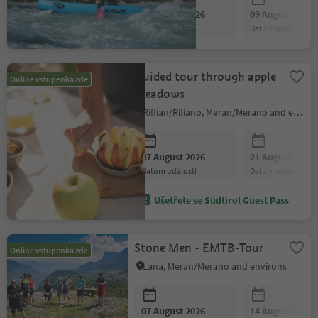
07 August 2026
09 August 2026
datum události
datum události
Guided tour through apple
Online vstupenka zde
meadows
Riffian/Rifiano, Meran/Merano and environs
07 August 2026
21 August 2026
datum události
datum události
Ušetřete se Südtirol Guest Pass
Stone Men - EMTB-Tour
Online vstupenka zde
Lana, Meran/Merano and environs
07 August 2026
14 August 2026