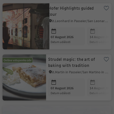
Hofer Highlights guided
tour
St.Leonhard in Passeier/San Leonardo in Passiria, Meran/Merano and environs
07 August 2026
14 August 2026
datum události
datum události
Strudel magic: the art of
Online vstupenka zde
baking with tradition
St.Martin in Passeier/San Martino in Passiria, Meran/Merano and environs
07 August 2026
14 August 2026
datum události
datum události
LAPAKAFUN: Alpaca &