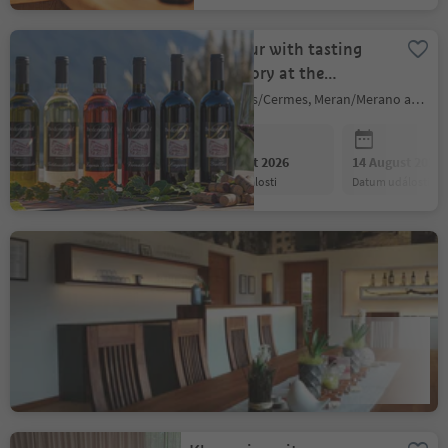
Wine tour with tasting
and history at the
Biedermannhof
Tscherms/Cermes, Meran/Merano and environs
07 August 2026
14 August 2026
datum události
datum události
Guided wine cellar tour at
the organic vineyard
Gruberhof
Marlengo/Marling, Marling/Marlengo, Meran/Merano and environs
07 August 2026
14 August 2026
datum události
datum události