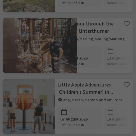
datum události
datum události
Guided tour through the
distillery Unterthurner
Marlengo/Marling, Marling/Marlengo, Meran/Merano and environs
07 August 2026
12 August 2026
datum události
datum události
Little Apple Adventures
(Children's Summer) in
German
Lana, Meran/Merano and environs
07 August 2026
14 August 2026
datum události
datum události