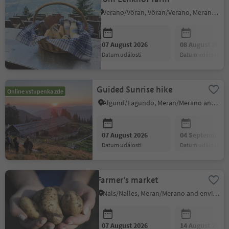
Verano/Vöran, Vöran/Verano, Meran/Merano and environs
07 August 2026
08 August 2026
datum události
datum události
Guided Sunrise hike
Online vstupenka zde
Algund/Lagundo, Meran/Merano and environs
07 August 2026
04 September 2
datum události
datum události
Farmer's market
Nals/Nalles, Meran/Merano and environs
07 August 2026
14 August 2026