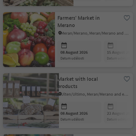
Farmers' Market in
Merano
Meran/Merano, Meran/Merano and environs
08 August 2026
15 August 2026
datum události
datum události
Market with local
products
Ulten/Ultimo, Meran/Merano and environs
08 August 2026
22 August 2026
datum události
datum události