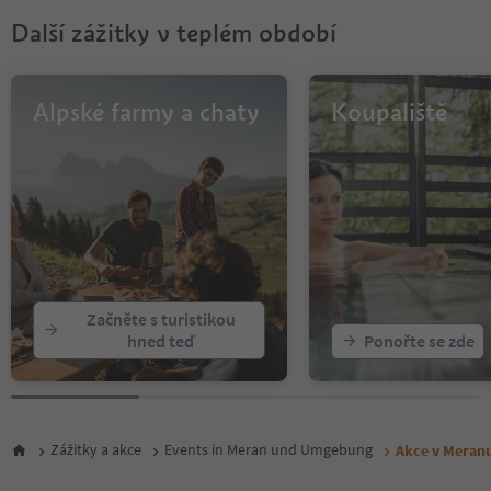
Další zážitky v teplém období
Alpské farmy a chaty
Koupaliště
Začněte s turistikou
hned teď
Ponořte se zde
Zážitky a akce
Events in Meran und Umgebung
Akce v Meranu