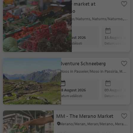
Weekly market at
Naturno
Naturno/Naturns, Naturns/Naturno, Meran/Merano and environs
08 August 2026
15 August 2026
datum události
datum události
Adventure Schneeberg
Moos in Passeier/Moso in Passiria, Meran/Merano and environs
08 August 2026
09 August 2026
datum události
datum události
MM - The Merano Market
Merano/Meran, Meran/Merano, Meran/Merano and environs