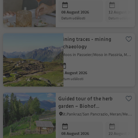
08 August 2026
12 August 2026
datum události
datum události
Mining traces - mining
archaeology
Moos in Passeier/Moso in Passiria, Meran/Merano and environs
08 August 2026
datum události
Guided tour of the herb
garden – Biohof
Esserhüttl
St.Pankraz/San Pancrazio, Meran/Merano and environs
08 August 2026
22 August 2026