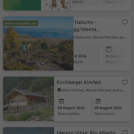
datum události
datum události
Shuttle Naturns -
Online vstupenka zde
Schartegg/Monte
Tramontana (outward
Naturns/Naturno, Meran/Merano and environs
journay)
08 August 2026
11 August 2026
datum události
datum události
Kirchberger Almfest
Ulten/Ultimo, Meran/Merano and environs
08 August 2026
09 August 2026
datum začátku
datum konce
Merano Vitae: Rio Abierto