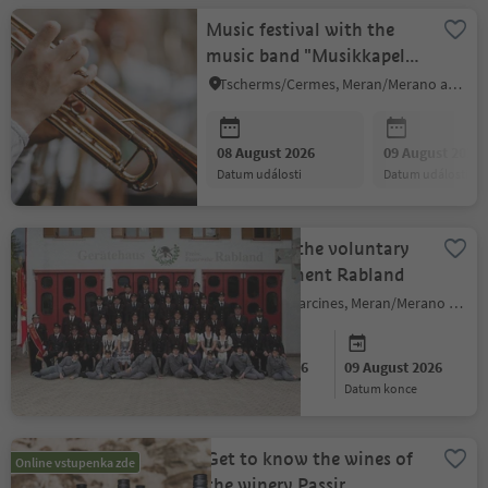
Music festival with the
music band "Musikkapelle
Tscherms"
Tscherms/Cermes, Meran/Merano and environs
08 August 2026
09 August 2026
datum události
datum události
Festival of the voluntary
fire department Rabland
Partschins/Parcines, Meran/Merano and environs
08 August 2026
09 August 2026
datum začátku
datum konce
Get to know the wines of
Online vstupenka zde
the winery Passir