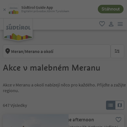
Südtirol Guide App
Stáhnout
Digitální průvodce Jižním Tyrolskem
odk
oblíbené
uživatel
Meran/Merano a okolí
brak ak
Akce v malebném Meranu
Akce v Meranu a okolí nabízejí něco pro každého. Přijďte a zažij
regionu.
647
Výsledky
Carriage afternoon