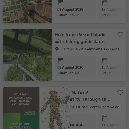
08 August 2026
15 August 2026
datum události
datum události
Hike from Passo Palade
with hiking guide Sara
Penasa
U.L.Frau i.W.-St. Felix/Senale-S.Felice, Meran/Merano and environs
08 August 2026
15 August 2026
datum události
datum události
Echoed Nature!
Biodiversity Through the
Changes of Time -
Naturns/Naturno, Meran/Merano and environs
temporary exhibition
08 August 2026
11 August 2026