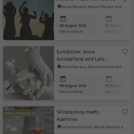
Meran/Merano, Meran/Merano and environs
08 August 2026
12 September 2
datum události
datum události
Exhibition: Anna
Anvidalfarei and Lois
Anvidalfarei
Meran/Merano, Meran/Merano and environs
08 August 2026
09 August 2026
datum události
datum události
Winetasting meets
Online vstupenka zde
Aperitivo
Tscherms/Cermes, Meran/Merano and environs