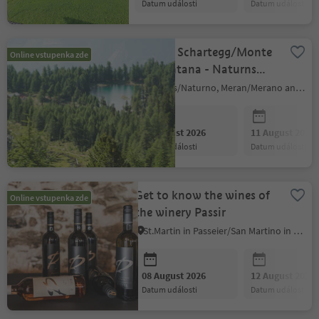
datum události
datum události
Shuttle Schartegg/Monte
Online vstupenka zde
Tramontana - Naturns
(return journey)
Naturns/Naturno, Meran/Merano and environs
08 August 2026
11 August 2026
datum události
datum události
Get to know the wines of
Online vstupenka zde
the winery Passir
St.Martin in Passeier/San Martino in Passiria, Meran/Merano and environs
08 August 2026
12 August 2026
datum události
datum události