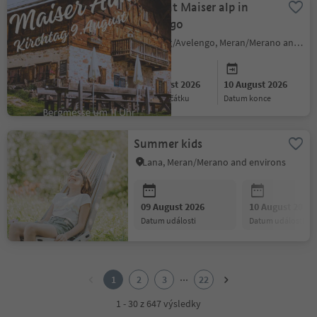
Sagra at Maiser alp in
Avelengo
Hafling/Avelengo, Meran/Merano and environs
09 August 2026
10 August 2026
datum začátku
datum konce
Summer kids
Lana, Meran/Merano and environs
09 August 2026
10 August 2026
datum události
datum události
1
2
...
1
2
3
22
3
4
1 - 30 z 647 výsledky
5