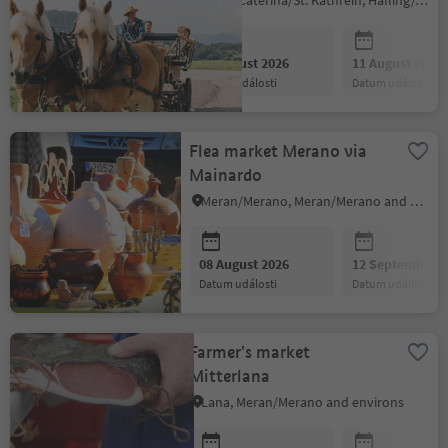
Santa Caterina/St. Kathrein, Hafling/Avelengo, Meran/Merano and environs
08 August 2026
11 August 2026
datum události
datum události
Flea market Merano via
Mainardo
Meran/Merano, Meran/Merano and environs
08 August 2026
12 September 2
datum události
datum události
Farmer's market
Mitterlana
Lana, Meran/Merano and environs