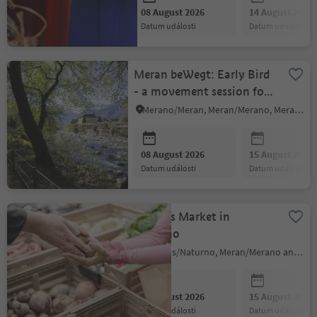
08 August 2026
14 August 2026
datum události
datum události
Meran beWegt: Early Bird
- a movement session for
body and soul
Merano/Meran, Meran/Merano, Meran/Merano and environs
08 August 2026
15 August 2026
datum události
datum události
Farmers Market in
Naturno
Naturns/Naturno, Meran/Merano and environs
08 August 2026
15 August 2026
datum události
datum události