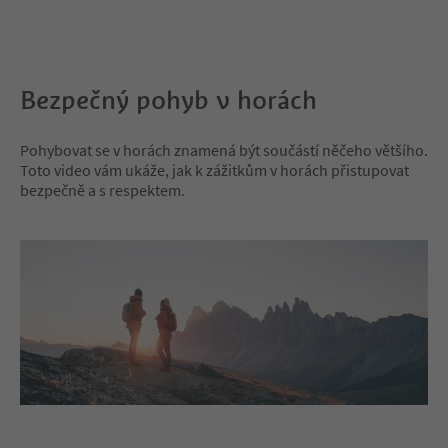
Držte se značených stezek a
vždy na vodítku.
nezanechávejte po sobě
žádné odpadky. Netrhejte
květiny a chovejte se tiše,
abyste nerušili zvěř. Svým
Bezpečný pohyb v horách
ohleduplným chováním
přispějete k tomu, aby mohly
i budoucí generace objevovat
Pohybovat se v horách znamená být součástí něčeho většího.
nedotčenou krásu hor.
Toto video vám ukáže, jak k zážitkům v horách přistupovat
bezpečně a s respektem.