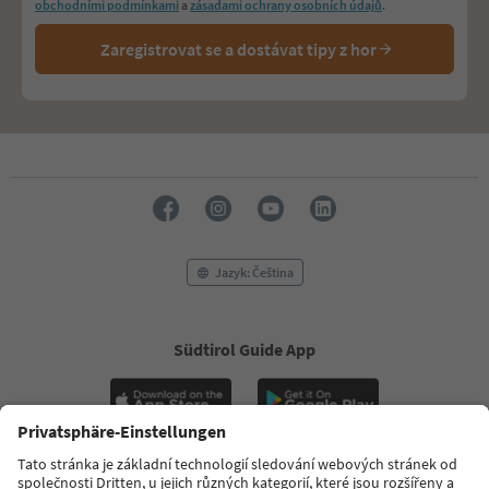
obchodními podmínkami
a
zásadami ochrany osobních údajů
.
Zaregistrovat se a dostávat tipy z hor
Jazyk: Čeština
Südtirol Guide App