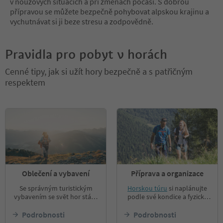
v nouzových situacích a při změnách počasí. S dobrou
přípravou se můžete bezpečně pohybovat alpskou krajinu a
vychutnávat si ji beze stresu a zodpovědně.
Pravidla pro pobyt v horách
Cenné tipy, jak si užít hory bezpečně a s patřičným
respektem
Oblečení a vybavení
Příprava a organizace
Se správným turistickým
Horskou túru
si naplánujte
vybavením se svět hor stává
podle své kondice a fyzické
nejen dostupným, ale i
zdatnosti. Nepodceňujte
bezpečným místem. Vyberte
náročnost a délku zvolené
Podrobnosti
Podrobnosti
si kvalitní obuv a oblečení,
trasy. Projděte si ji předem a