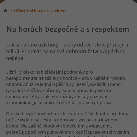
Užívejte si hory s respektem
Na horách bezpečně a s respektem
Jak si naplno užít hory – s tipy od těch, kdo je znají a
milují. Připravte se na svá dobrodružství v Alpách co
nejlépe
Jižní Tyrolsko nabízí ideální podmínky pro
nezapomenutelné zážitky v horách – a to v každém ročním
období. Ať už se jedná o pěší túry, lezení, cyklistiku nebo
lyžování – zážitky z přírody jsou tu opravdu pestré a
impozantní. Aby však tyto zážitky zůstaly pozitivní
vzpomínkou, je nesmírně důležitá správná příprava.
Otázku bezpečnosti v horách je nutno řešit dlouho předtím,
než se vydáte na cestu, a doprovází vás pak na každém
kroku. Vše začíná vhodným oblečením a vybavením,
pokračuje pečlivým plánováním a končí správným chováním