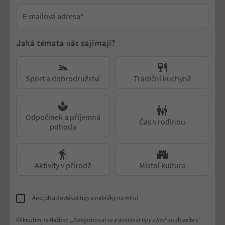
E-mailová adresa
*
Jaká témata vás zajímají?
preferences
Sport a dobrodružství
Tradiční kuchyně
Odpočinek a příjemná
Čas s rodinou
pohoda
Aktivity v přírodě
Místní kultura
Ano, chci dostávat tipy a nabídky na míru!
Kliknutím na tlačítko „
Zaregistrovat se a dostávat tipy z hor
“ souhlasíte s