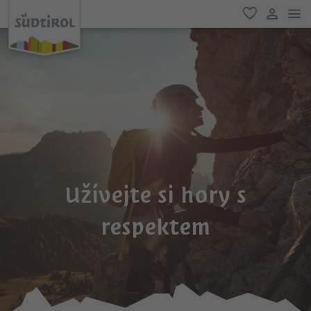
odk
oblíbené
uživatel
Užívejte si hory s
respektem