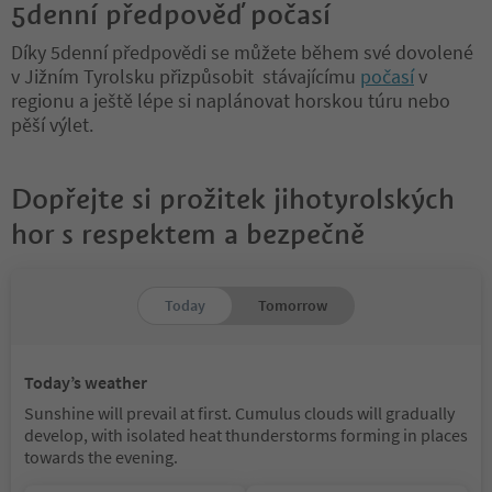
5denní předpověď počasí
Díky 5denní předpovědi se můžete během své dovolené
v Jižním Tyrolsku přizpůsobit stávajícímu
počasí
v
regionu a ještě lépe si naplánovat horskou túru nebo
pěší výlet.
Dopřejte si prožitek jihotyrolských
hor s respektem a bezpečně
Today
Tomorrow
Today’s weather
Sunshine will prevail at first. Cumulus clouds will gradually
develop, with isolated heat thunderstorms forming in places
towards the evening.