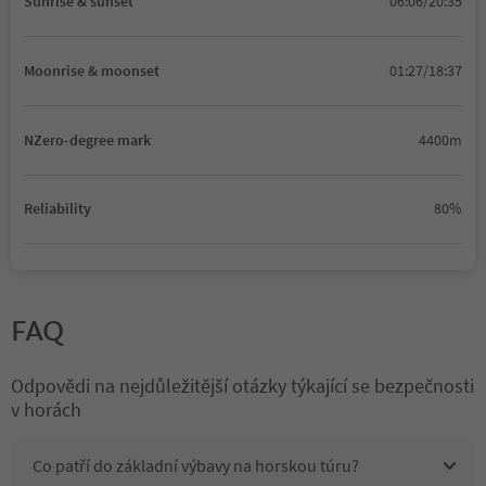
Sunrise & sunset
06:06/20:35
Moonrise & moonset
01:27/18:37
NZero-degree mark
4400m
Reliability
80%
FAQ
Odpovědi na nejdůležitější otázky týkající se bezpečnosti
v horách
Co patří do základní výbavy na horskou túru?