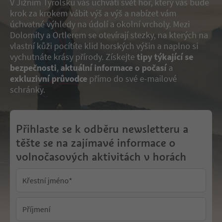
V Jižním Tyrolsku vás uchvátí svět hor, který vás bude
krok za krokem vábit výš a výš a nabízet vám
úchvatné výhledy na údolí a okolní vrcholy. Mezi
Dolomity a Ortlerem se otevírají stezky, na kterých na
vlastní kůži pocítíte klid horských výšin a naplno si
vychutnáte krásy přírody. Získejte
tipy týkající se
bezpečnosti
,
aktuální informace o počasí
a
exkluzivní průvodce
přímo do své e-mailové
schránky.
Přihlaste se k odběru newsletteru a
těšte se na zajímavé informace o
volnočasových aktivitách v horách
Křestní jméno
*
Příjmení