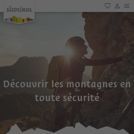
lie
favori
lien util
Découvrir les montagnes en
toute sécurité