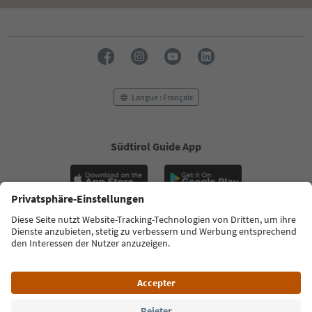
Langue : Français
Südtirol Guide App
FAQ
Kontakt
Presse
MICE
Datenschutzerklärung
AGB
Impressum
Cookie Policy
Film commission
Über uns
Zugänglichkeitserklärung
Südtirol B2B