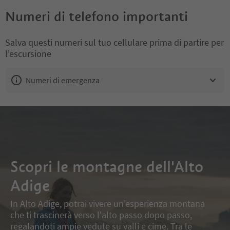
Scopri le montagne dell'Alto
Adige
In Alto Adige, potrai vivere un'esperienza montana
che ti trascinerà verso l'alto passo dopo passo,
regalandoti ampie vedute su valli e cime. Tra le
Dolomiti e l'Ortles si aprono sentieri dove potrai
percepire la tranquillità dell'alta quota e vivere a
pieno la natura. Ricevi
consigli sulla sicurezza
,
aggiornamenti meteo
e
guide esclusive
direttamente nella tua casella di posta.
Iscriviti alla newsletter e ricevi
interessanti aggiornamenti sulle
attività ricreative in montagna