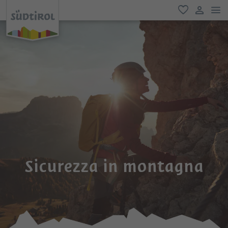
men
favoriti
user lin
Sicurezza in montagna