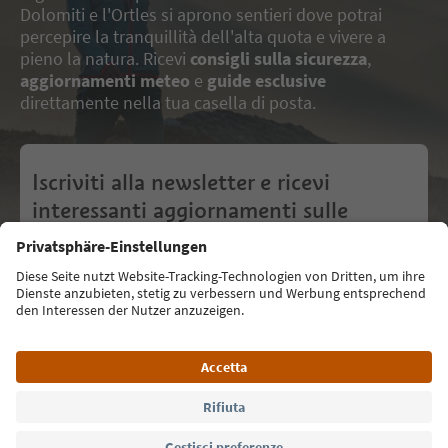
Nome
*
Cognome
Indirizzo e-mail
*
Quali sono i tuoi interessi?
preferences
Sport e avventura
Cucina tradizionale
Relax e benessere
Tempo con la famiglia
Attività nella natura
Cultura locale