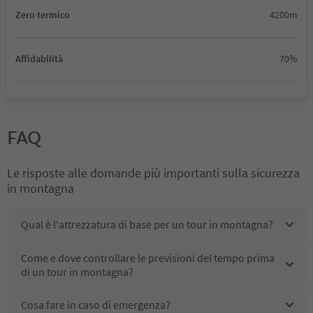
in montagna
Qual è l'attrezzatura di base per un tour in montagna?
Come e dove controllare le previsioni del tempo prima
di un tour in montagna?
Cosa fare in caso di emergenza?
Come valutare correttamente il livello di difficoltà di un
tour in montagna?
Posso portare il mio cane in montagna?
Bisogna prenotare in anticipo una visita o un
pernottamento in un rifugio?
Quali regole di comportamento seguire quando mi
trovo in montagna?