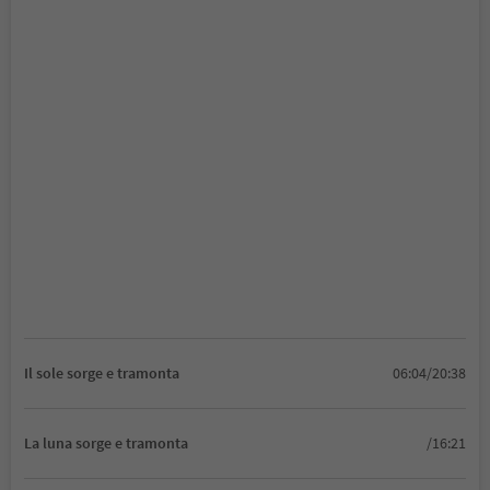
Il sole sorge e tramonta
06:04/20:38
La luna sorge e tramonta
/16:21
Zero termico
4200m
Affidabilità
70%
FAQ
Le risposte alle domande più importanti sulla sicurezza