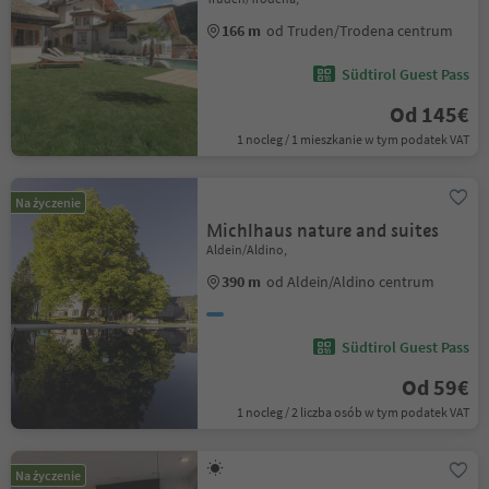
166 m
od Truden/Trodena centrum
Südtirol Guest Pass
Od 145€
1 nocleg / 1 mieszkanie w tym podatek VAT
Na życzenie
Michlhaus nature and suites
Aldein/Aldino,
390 m
od Aldein/Aldino centrum
Südtirol Guest Pass
Od 59€
1 nocleg / 2 liczba osób w tym podatek VAT
Na życzenie