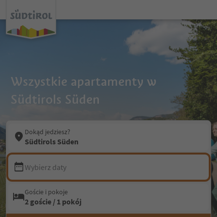
Wszystkie apartamenty w
Südtirols Süden
Dokąd jedziesz?
Südtirols Süden
Wybierz daty
Goście i pokoje
2 goście / 1 pokój