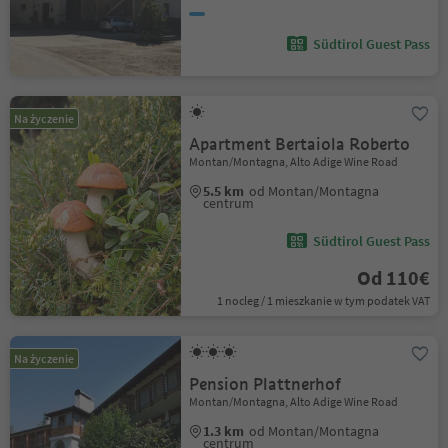
Südtirol Guest Pass
Na życzenie
Apartment Bertaiola Roberto
Montan/Montagna, Alto Adige Wine Road
5.5 km
od Montan/Montagna
centrum
Südtirol Guest Pass
Od 110€
1 nocleg / 1 mieszkanie w tym podatek VAT
Na życzenie
Pension Plattnerhof
Montan/Montagna, Alto Adige Wine Road
1.3 km
od Montan/Montagna
centrum