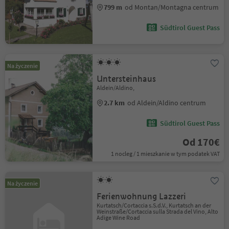
799 m
od Montan/Montagna centrum
Südtirol Guest Pass
Na życzenie
Untersteinhaus
Aldein/Aldino,
2.7 km
od Aldein/Aldino centrum
Südtirol Guest Pass
Od 170€
1 nocleg / 1 mieszkanie w tym podatek VAT
Na życzenie
Ferienwohnung Lazzeri
Kurtatsch/Cortaccia s.S.d.V., Kurtatsch an der
Weinstraße/Cortaccia sulla Strada del Vino, Alto
Adige Wine Road