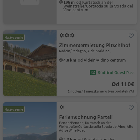
196 m
od Kurtatsch an der
Weinstraße/Cortaccia sulla Strada del
Vino centrum
Na życzenie
Zimmervermietung Pitschlhof
Radein/Redagno, Aldein/Aldino,
4.8 km
od Aldein/Aldino centrum
Südtirol Guest Pass
Od 110€
1 nocleg / 1 mieszkanie w tym podatek VAT
Na życzenie
Ferienwohnung Parteli
Penon/Penone, Kurtatsch an der
Weinstraße/Cortaccia sulla Strada del Vino, Alto
Adige Wine Road
2.3 km
od Kurtatsch an der