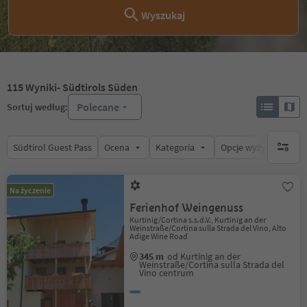
Wyszukaj
115
Wyniki
- Südtirols Süden
Polecane
Sortuj według:
Südtirol Guest Pass
Ocena
Kategoria
Opcje wyżywienia
brak ak
Na życzenie
Ferienhof Weingenuss
Kurtinig/Cortina s.s.d.V., Kurtinig an der
Weinstraße/Cortina sulla Strada del Vino, Alto
Adige Wine Road
345 m
od Kurtinig an der
Weinstraße/Cortina sulla Strada del
Vino centrum