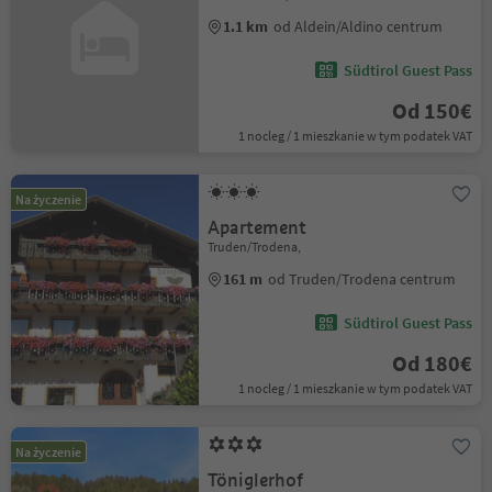
1.1 km
od Aldein/Aldino centrum
Südtirol Guest Pass
Od 150€
1 nocleg / 1 mieszkanie w tym podatek VAT
Na życzenie
Apartement
Truden/Trodena,
161 m
od Truden/Trodena centrum
Südtirol Guest Pass
Od 180€
1 nocleg / 1 mieszkanie w tym podatek VAT
Na życzenie
Töniglerhof