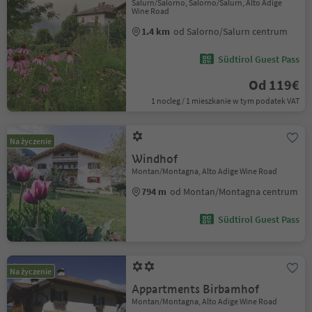
Salurn/Salorno, Salorno/Salurn, Alto Adige
Wine Road
1.4 km
od Salorno/Salurn centrum
Südtirol Guest Pass
Od 119€
1 nocleg / 1 mieszkanie w tym podatek VAT
Na życzenie
Windhof
Montan/Montagna, Alto Adige Wine Road
794 m
od Montan/Montagna centrum
Südtirol Guest Pass
Na życzenie
Appartments Birbamhof
Montan/Montagna, Alto Adige Wine Road