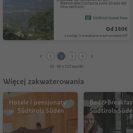
Weinstraße/Cortaccia sulla Strada del
Vino centrum
Südtirol Guest Pass
Od 180€
1 nocleg / 1 mieszkanie w tym podatek VAT
1
2
1
2
3
4
3
4
31 - 60 z 115 wyniki
Więcej zakwaterowania
Hotele i pensjonaty
Bed&Breakfas
w Südtirols Süden
Südtirols Süd