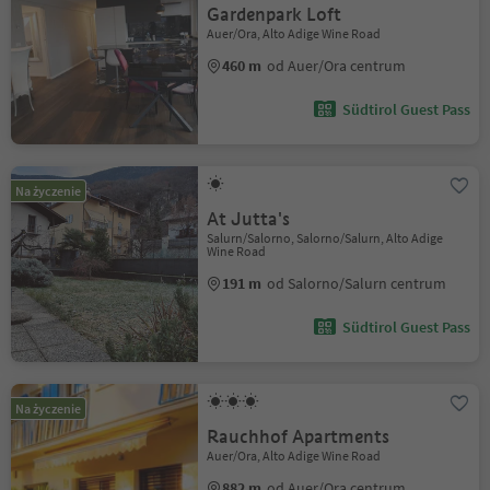
Gardenpark Loft
Auer/Ora, Alto Adige Wine Road
460 m
od Auer/Ora centrum
Südtirol Guest Pass
Na życzenie
At Jutta's
Salurn/Salorno, Salorno/Salurn, Alto Adige
Wine Road
191 m
od Salorno/Salurn centrum
Südtirol Guest Pass
Na życzenie
Rauchhof Apartments
Auer/Ora, Alto Adige Wine Road
882 m
od Auer/Ora centrum