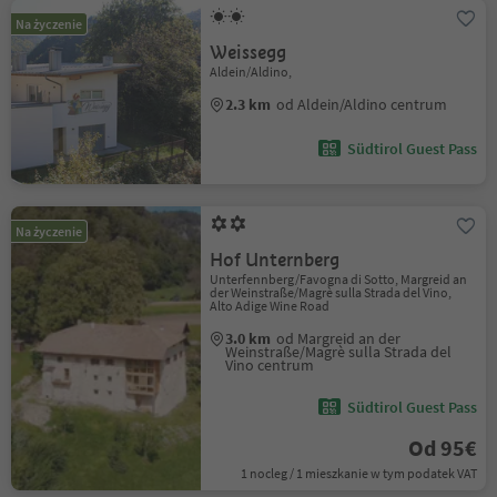
Na życzenie
Weissegg
Aldein/Aldino,
2.3 km
od Aldein/Aldino centrum
Südtirol Guest Pass
Na życzenie
Hof Unternberg
Unterfennberg/Favogna di Sotto, Margreid an
der Weinstraße/Magrè sulla Strada del Vino,
Alto Adige Wine Road
3.0 km
od Margreid an der
Weinstraße/Magrè sulla Strada del
Vino centrum
Südtirol Guest Pass
Od 95€
1 nocleg / 1 mieszkanie w tym podatek VAT