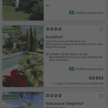
Südtirol Guest Pass
Na życzenie
Kraidlhof
Penon/Penone, Kurtatsch an der
Weinstraße/Cortaccia sulla Strada del Vino, Alto
Adige Wine Road
1.5 km
od Kurtatsch an der
Weinstraße/Cortaccia sulla Strada del
Vino centrum
Südtirol Guest Pass
Od 88€
1 nocleg / 2 liczba osób w tym podatek VAT
Na życzenie
Naturoase Stegerhof
Truden/Trodena,