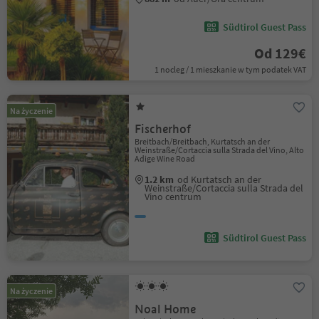
Südtirol Guest Pass
Od 129€
1 nocleg / 1 mieszkanie w tym podatek VAT
Na życzenie
Fischerhof
Breitbach/Breitbach, Kurtatsch an der
Weinstraße/Cortaccia sulla Strada del Vino, Alto
Adige Wine Road
1.2 km
od Kurtatsch an der
Weinstraße/Cortaccia sulla Strada del
Vino centrum
Südtirol Guest Pass
Na życzenie
Noal Home