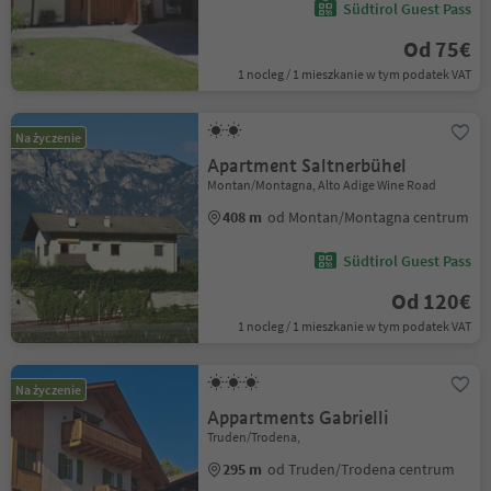
Südtirol Guest Pass
Od 75€
1 nocleg / 1 mieszkanie w tym podatek VAT
Na życzenie
Apartment Saltnerbühel
Montan/Montagna, Alto Adige Wine Road
408 m
od Montan/Montagna centrum
Südtirol Guest Pass
Od 120€
1 nocleg / 1 mieszkanie w tym podatek VAT
Na życzenie
Appartments Gabrielli
Truden/Trodena,
295 m
od Truden/Trodena centrum