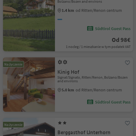
Bolzano/Bozen and environs
1.4 km
od Ritten/Renon centrum
Südtirol Guest Pass
Od 98€
1 nocleg / 1 mieszkanie w tym podatek VAT
Na życzenie
Kinig Hof
Signat/Signato, Ritten/Renon, Bolzano/Bozen
and environs
5.0 km
od Ritten/Renon centrum
Südtirol Guest Pass
Na życzenie
Berggasthof Unterhorn