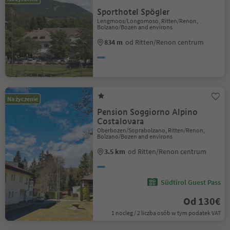
Sporthotel Spögler
Lengmoos/Longomoso, Ritten/Renon,
Bolzano/Bozen and environs
834 m
od Ritten/Renon centrum
Na życzenie
Pension Soggiorno Alpino
Costalovara
Oberbozen/Soprabolzano, Ritten/Renon,
Bolzano/Bozen and environs
3.5 km
od Ritten/Renon centrum
Südtirol Guest Pass
Od 130€
1 nocleg / 2 liczba osób w tym podatek VAT