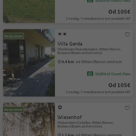
Südtirol Guest Pass
Od 105€
1 nocleg / 1 mieszkanie w tym podatek VAT
Na życzenie
Villa Gerda
Oberbozen/Soprabolzano, Ritten/Renon,
Bolzano/Bozen and environs
4.4 km
od Ritten/Renon centrum
Südtirol Guest Pass
Od 105€
1 nocleg / 1 mieszkanie w tym podatek VAT
Na życzenie
Wiesenhof
Klobenstein/Collalbo, Ritten/Renon,
Bolzano/Bozen and environs
1.5 km
od Ritten/Renon centrum