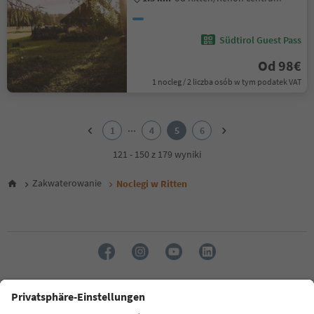
Südtirol Guest Pass
Od 98€
1 nocleg / 2 liczba osób w tym podatek VAT
1
2
...
1
4
5
6
3
4
121 - 150 z 179 wyniki
5
6
Zakwaterowanie
Noclegi w Ritten
Język: Polski