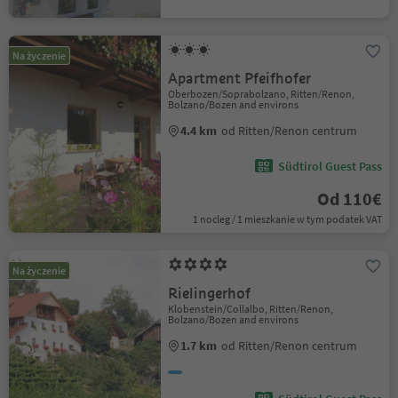
Na życzenie
Apartment Pfeifhofer
Oberbozen/Soprabolzano, Ritten/Renon,
Bolzano/Bozen and environs
4.4 km
od Ritten/Renon centrum
Südtirol Guest Pass
Od 110€
1 nocleg / 1 mieszkanie w tym podatek VAT
Na życzenie
Rielingerhof
Klobenstein/Collalbo, Ritten/Renon,
Bolzano/Bozen and environs
1.7 km
od Ritten/Renon centrum