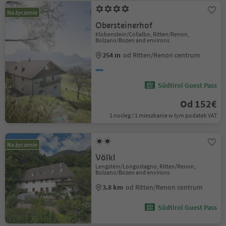
Na życzenie
Obersteinerhof
Klobenstein/Collalbo, Ritten/Renon,
Bolzano/Bozen and environs
254 m
od Ritten/Renon centrum
Südtirol Guest Pass
Od 152€
1 nocleg / 1 mieszkanie w tym podatek VAT
Na życzenie
Völkl
Lengstein/Longostagno, Ritten/Renon,
Bolzano/Bozen and environs
3.8 km
od Ritten/Renon centrum
Südtirol Guest Pass