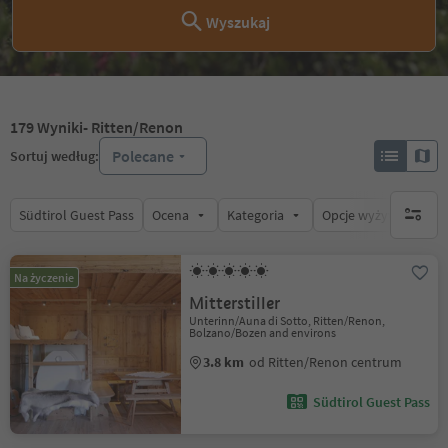
Wyszukaj
179
Wyniki
- Ritten/Renon
Polecane
Sortuj według:
Südtirol Guest Pass
Ocena
Kategoria
Opcje wyżywienia
brak ak
Na życzenie
Mitterstiller
Unterinn/Auna di Sotto, Ritten/Renon,
Bolzano/Bozen and environs
3.8 km
od Ritten/Renon centrum
Südtirol Guest Pass