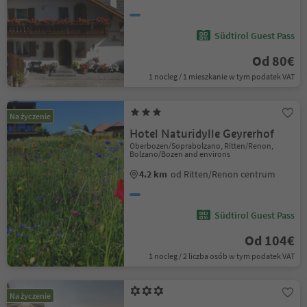
Südtirol Guest Pass
Od 80€
1 nocleg / 1 mieszkanie w tym podatek VAT
Na życzenie
Hotel Naturidylle Geyrerhof
Oberbozen/Soprabolzano, Ritten/Renon,
Bolzano/Bozen and environs
4.2 km
od Ritten/Renon centrum
Südtirol Guest Pass
Od 104€
1 nocleg / 2 liczba osób w tym podatek VAT
Na życzenie