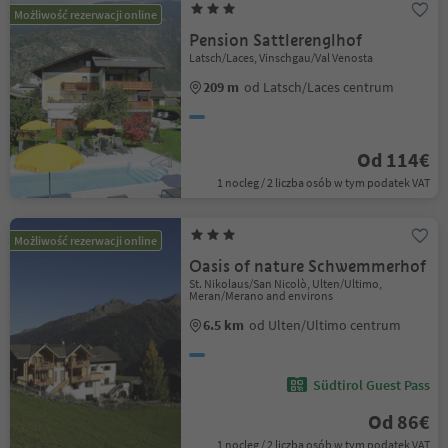
Możliwość rezerwacji online
Pension Sattlerenglhof
Latsch/Laces, Vinschgau/Val Venosta
209 m
od Latsch/Laces centrum
Od 114€
1 nocleg / 2 liczba osób w tym podatek VAT
Możliwość rezerwacji online
Oasis of nature Schwemmerhof
St. Nikolaus/San Nicolò, Ulten/Ultimo,
Meran/Merano and environs
6.5 km
od Ulten/Ultimo centrum
Südtirol Guest Pass
Od 86€
1 nocleg / 2 liczba osób w tym podatek VAT