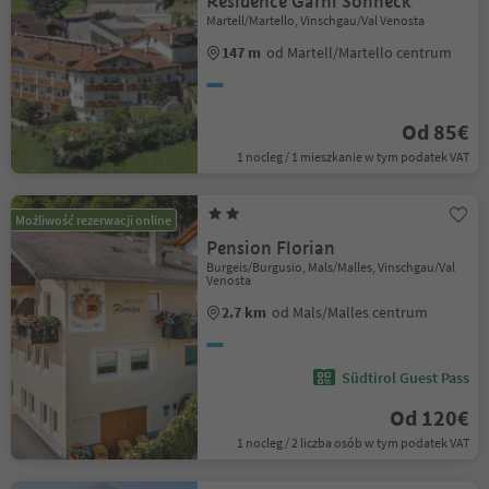
Residence Garni Sonneck
Martell/Martello, Vinschgau/Val Venosta
147 m
od Martell/Martello centrum
Od 85€
1 nocleg / 1 mieszkanie w tym podatek VAT
Możliwość rezerwacji online
Pension Florian
Burgeis/Burgusio, Mals/Malles, Vinschgau/Val
Venosta
2.7 km
od Mals/Malles centrum
Südtirol Guest Pass
Od 120€
1 nocleg / 2 liczba osób w tym podatek VAT