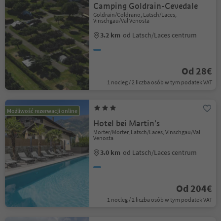
Camping Goldrain-Cevedale
Goldrain/Coldrano, Latsch/Laces,
Vinschgau/Val Venosta
3.2 km
od Latsch/Laces centrum
Od 28€
1 nocleg / 2 liczba osób w tym podatek VAT
Możliwość rezerwacji online
Hotel bei Martin's
Morter/Morter, Latsch/Laces, Vinschgau/Val
Venosta
3.0 km
od Latsch/Laces centrum
Od 204€
1 nocleg / 2 liczba osób w tym podatek VAT