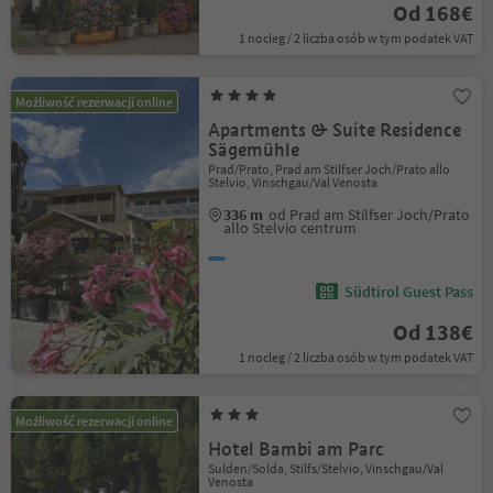
Od 168€
1 nocleg / 2 liczba osób w tym podatek VAT
Możliwość rezerwacji online
Apartments & Suite Residence
Sägemühle
Prad/Prato, Prad am Stilfser Joch/Prato allo
Stelvio, Vinschgau/Val Venosta
336 m
od Prad am Stilfser Joch/Prato
allo Stelvio centrum
Südtirol Guest Pass
Od 138€
1 nocleg / 2 liczba osób w tym podatek VAT
Możliwość rezerwacji online
Hotel Bambi am Parc
Sulden/Solda, Stilfs/Stelvio, Vinschgau/Val
Venosta