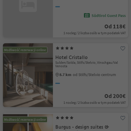
Südtirol Guest Pass
Od 118€
1 nocleg / 2 liczba osób w tym podatek VAT
Możliwość rezerwacji online
Hotel Cristallo
Sulden/Solda, Stilfs/Stelvio, Vinschgau/Val
Venosta
8.7 km
od Stilfs/Stelvio centrum
Od 200€
1 nocleg / 2 liczba osób w tym podatek VAT
Możliwość rezerwacji online
Burgus - design suites &