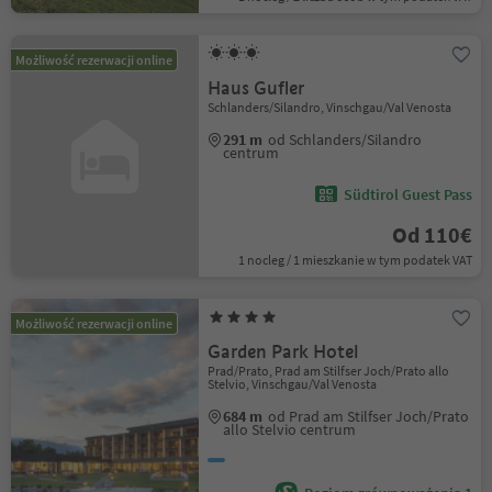
Możliwość rezerwacji online
Haus Gufler
Schlanders/Silandro, Vinschgau/Val Venosta
291 m
od Schlanders/Silandro
centrum
Südtirol Guest Pass
Od 110€
1 nocleg / 1 mieszkanie w tym podatek VAT
Możliwość rezerwacji online
Garden Park Hotel
Prad/Prato, Prad am Stilfser Joch/Prato allo
Stelvio, Vinschgau/Val Venosta
684 m
od Prad am Stilfser Joch/Prato
allo Stelvio centrum