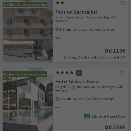
Możliwość rezerwacji online
Pension Sachsalber
Tarsch/Tarres, Latsch/Laces, Vinschgau/Val
Venosta
1.8 km
od Latsch/Laces centrum
Od 110€
1 nocleg / 2 liczba osób w tym podatek VAT
S
Możliwość rezerwacji online
Hotel Weisses Kreuz
Burgeis/Burgusio, Mals/Malles, Vinschgau/Val
Venosta
2.6 km
od Mals/Malles centrum
Südtirol Guest Pass
Od 238€