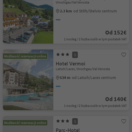
Vinschgau/Val Venosta
2.3 km
od Stilfs/Stelvio centrum
Od 152€
1 nocleg / 2 liczba osób w tym podatek VAT
S
Możliwość rezerwacji online
Hotel Vermoi
Latsch/Laces, Vinschgau/Val Venosta
634 m
od Latsch/Laces centrum
Od 140€
1 nocleg / 2 liczba osób w tym podatek VAT
S
Możliwość rezerwacji online
Parc-Hotel