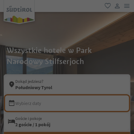
lin
ulubione
link uży
Wszystkie hotele w Park
Narodowy Stilfserjoch
Dokąd jedziesz?
Południowy Tyrol
Wybierz daty
Goście i pokoje
2 goście / 1 pokój