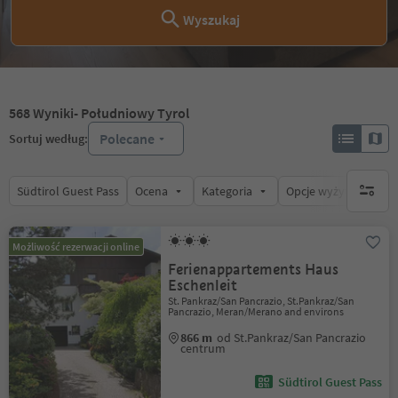
Wyszukaj
568
Wyniki
- Południowy Tyrol
Polecane
Sortuj według:
Südtirol Guest Pass
Ocena
Kategoria
Opcje wyżywienia
brak ak
Możliwość rezerwacji online
Ferienappartements Haus
Eschenleit
St. Pankraz/San Pancrazio, St.Pankraz/San
Pancrazio, Meran/Merano and environs
866 m
od St.Pankraz/San Pancrazio
centrum
Südtirol Guest Pass