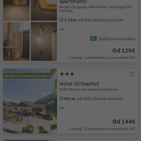
apartments
Burgeis/Burgusio, Mals/Malles, Vinschgau/Val
Venosta
2.3 km
od Mals/Malles centrum
Südtirol Guest Pass
Od 120€
1 nocleg / 1 mieszkanie w tym podatek VAT
Możliwość rezerwacji online
Hotel Stilfserhof
Stilfs/Stelvio, Vinschgau/Val Venosta
416 m
od Stilfs/Stelvio centrum
Od 144€
1 nocleg / 2 liczba osób w tym podatek VAT