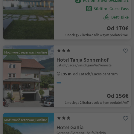
Poziom zrównoważenia 1
Südtirol Guest Pass
Bett+Bike
Od 170€
1 nocleg / 2 liczba osób w tym podatek VAT
Możliwość rezerwacji online
Hotel Tanja Sonnenhof
Latsch/Laces, Vinschgau/Val Venosta
195 m
od Latsch/Laces centrum
Od 156€
1 nocleg / 2 liczba osób w tym podatek VAT
Możliwość rezerwacji online
Hotel Gallia
Gomagoi/Gomagoi, Stilfs/Stelvio,