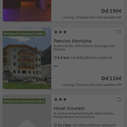
Od 190€
1 nocleg / 2 liczba osób w tym podatek VAT
Możliwość rezerwacji online
Pension Montana
Sulden/Solda, Stilfs/Stelvio, Vinschgau/Val
Venosta
9.8 km
od Stilfs/Stelvio centrum
Od 126€
1 nocleg / 2 liczba osób w tym podatek VAT
Możliwość rezerwacji online
Hotel Arnstein
St. Gertraud/Santa Gertrude, Ulten/Ultimo,
Meran/Merano and environs
12.3 km
od Ulten/Ultimo centrum