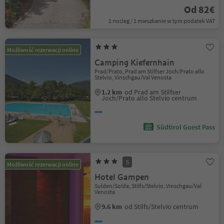
Od 82€
1 nocleg / 1 mieszkanie w tym podatek VAT
Możliwość rezerwacji online
Camping Kiefernhain
Prad/Prato, Prad am Stilfser Joch/Prato allo
Stelvio, Vinschgau/Val Venosta
1.2 km
od Prad am Stilfser
Joch/Prato allo Stelvio centrum
Südtirol Guest Pass
S
Możliwość rezerwacji online
Hotel Gampen
Sulden/Solda, Stilfs/Stelvio, Vinschgau/Val
Venosta
9.6 km
od Stilfs/Stelvio centrum