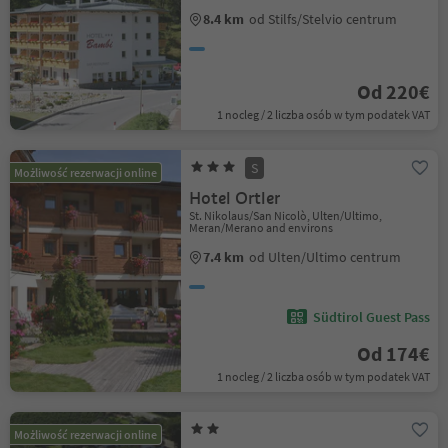
8.4 km
od Stilfs/Stelvio centrum
Od 220€
1 nocleg / 2 liczba osób w tym podatek VAT
S
Możliwość rezerwacji online
Hotel Ortler
St. Nikolaus/San Nicolò, Ulten/Ultimo,
Meran/Merano and environs
7.4 km
od Ulten/Ultimo centrum
Südtirol Guest Pass
Od 174€
1 nocleg / 2 liczba osób w tym podatek VAT
Możliwość rezerwacji online