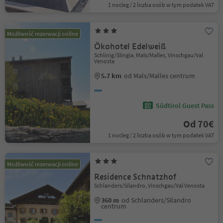
1 nocleg / 2 liczba osób w tym podatek VAT
Możliwość rezerwacji online
Ökohotel Edelweiß
Schlinig/Slingia, Mals/Malles, Vinschgau/Val
Venosta
5.7 km
od Mals/Malles centrum
Südtirol Guest Pass
Od 70€
1 nocleg / 2 liczba osób w tym podatek VAT
Możliwość rezerwacji online
Residence Schnatzhof
Schlanders/Silandro, Vinschgau/Val Venosta
360 m
od Schlanders/Silandro
centrum