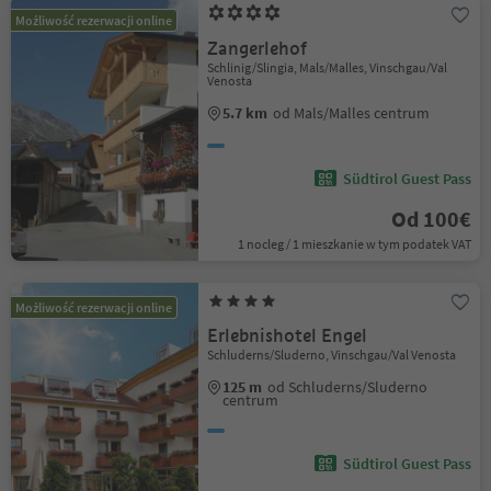
Możliwość rezerwacji online
Zangerlehof
Schlinig/Slingia, Mals/Malles, Vinschgau/Val
Venosta
5.7 km
od Mals/Malles centrum
Südtirol Guest Pass
Od 100€
1 nocleg / 1 mieszkanie w tym podatek VAT
Możliwość rezerwacji online
Erlebnishotel Engel
Schluderns/Sluderno, Vinschgau/Val Venosta
125 m
od Schluderns/Sluderno
centrum
Südtirol Guest Pass