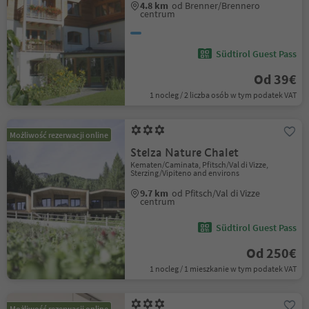
4.8 km
od Brenner/Brennero
centrum
Südtirol Guest Pass
Od 39€
1 nocleg / 2 liczba osób w tym podatek VAT
Możliwość rezerwacji online
Stelza Nature Chalet
Kematen/Caminata, Pfitsch/Val di Vizze,
Sterzing/Vipiteno and environs
9.7 km
od Pfitsch/Val di Vizze
centrum
Südtirol Guest Pass
Od 250€
1 nocleg / 1 mieszkanie w tym podatek VAT
Możliwość rezerwacji online