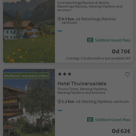
Innerratschings/Racines di Dentro,
Ratschings/Racines, Sterzing/Vipiteno and
environs
8.9 km
od Ratschings/Racines
centrum
Südtirol Guest Pass
Od 70€
1 nocleg / 2 liczba osób w tym podatek VAT
Możliwość rezerwacji online
Hotel Thuinerwaldele
Thuins/Tunes, Sterzing/Vipiteno,
Sterzing/Vipiteno and environs
1.2 km
od Sterzing/Vipiteno centrum
Südtirol Guest Pass
Od 62€