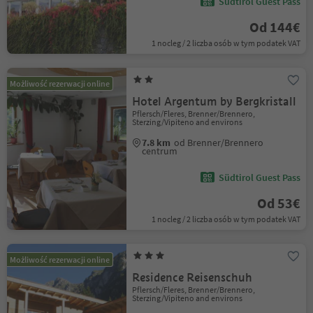
Südtirol Guest Pass
Od 144€
1 nocleg / 2 liczba osób w tym podatek VAT
Możliwość rezerwacji online
Hotel Argentum by Bergkristall
Pflersch/Fleres, Brenner/Brennero,
Sterzing/Vipiteno and environs
7.8 km
od Brenner/Brennero
centrum
Südtirol Guest Pass
Od 53€
1 nocleg / 2 liczba osób w tym podatek VAT
Możliwość rezerwacji online
Residence Reisenschuh
Pflersch/Fleres, Brenner/Brennero,
Sterzing/Vipiteno and environs