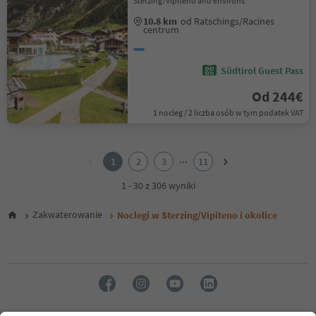
Sterzing/Vipiteno and environs
10.8 km
od Ratschings/Racines
centrum
Südtirol Guest Pass
Od 244€
1 nocleg / 2 liczba osób w tym podatek VAT
1
2
...
1
2
3
11
3
4
1 - 30 z 306 wyniki
5
6
Zakwaterowanie
Noclegi w Sterzing/Vipiteno i okolice
7
8
9
10
11