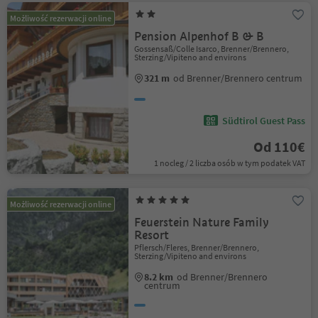
Możliwość rezerwacji online
Pension Alpenhof B & B
Gossensaß/Colle Isarco, Brenner/Brennero,
Sterzing/Vipiteno and environs
321 m
od Brenner/Brennero centrum
Südtirol Guest Pass
Od 110€
1 nocleg / 2 liczba osób w tym podatek VAT
Możliwość rezerwacji online
Feuerstein Nature Family
Resort
Pflersch/Fleres, Brenner/Brennero,
Sterzing/Vipiteno and environs
8.2 km
od Brenner/Brennero
centrum