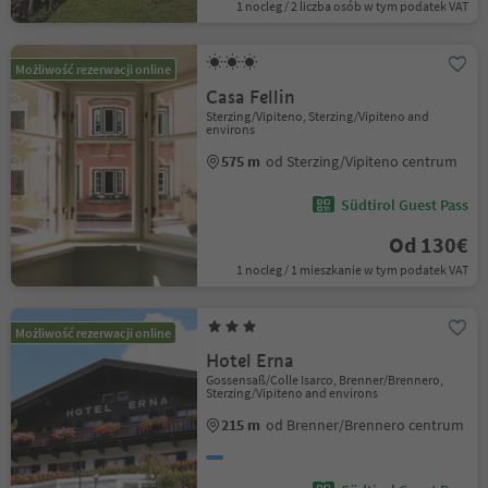
1 nocleg / 2 liczba osób w tym podatek VAT
Możliwość rezerwacji online
Casa Fellin
Sterzing/Vipiteno, Sterzing/Vipiteno and
environs
575 m
od Sterzing/Vipiteno centrum
Südtirol Guest Pass
Od 130€
1 nocleg / 1 mieszkanie w tym podatek VAT
Możliwość rezerwacji online
Hotel Erna
Gossensaß/Colle Isarco, Brenner/Brennero,
Sterzing/Vipiteno and environs
215 m
od Brenner/Brennero centrum