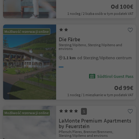
Od 100€
1 nocleg / 2 liczba osób w tym podatek VAT
Możliwość rezerwacji online
Die Färbe
Sterzing/Vipiteno, Sterzing/Vipiteno and
environs
1.1 km
od Sterzing/Vipiteno centrum
Südtirol Guest Pass
Od 99€
1 nocleg / 1 mieszkanie w tym podatek VAT
S
Możliwość rezerwacji online
LaMonte Premium Apartments
by Feuerstein
Pflersch/Fleres, Brenner/Brennero,
Sterzing/Vipiteno and environs