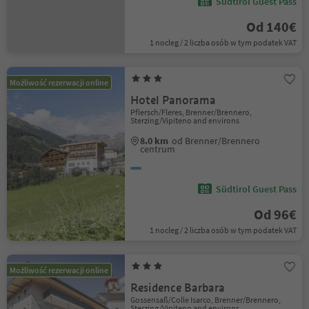
Südtirol Guest Pass
Od 140€
1 nocleg / 2 liczba osób w tym podatek VAT
Możliwość rezerwacji online
Hotel Panorama
Pflersch/Fleres, Brenner/Brennero,
Sterzing/Vipiteno and environs
8.0 km
od Brenner/Brennero
centrum
Südtirol Guest Pass
Od 96€
1 nocleg / 2 liczba osób w tym podatek VAT
Możliwość rezerwacji online
Residence Barbara
Gossensaß/Colle Isarco, Brenner/Brennero,
Sterzing/Vipiteno and environs