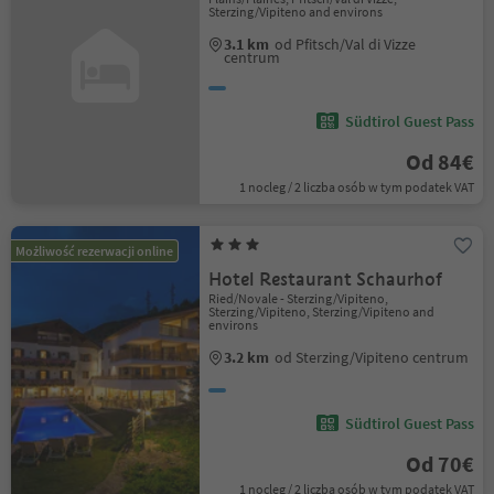
Sterzing/Vipiteno and environs
3.1 km
od Pfitsch/Val di Vizze
centrum
Südtirol Guest Pass
Od 84€
1 nocleg / 2 liczba osób w tym podatek VAT
Możliwość rezerwacji online
Hotel Restaurant Schaurhof
Ried/Novale - Sterzing/Vipiteno,
Sterzing/Vipiteno, Sterzing/Vipiteno and
environs
3.2 km
od Sterzing/Vipiteno centrum
Südtirol Guest Pass
Od 70€
1 nocleg / 2 liczba osób w tym podatek VAT