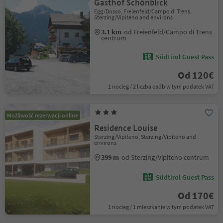
Gasthof Schönblick
Egg/Dosso, Freienfeld/Campo di Trens,
Sterzing/Vipiteno and environs
3.1 km
od Freienfeld/Campo di Trens
centrum
Südtirol Guest Pass
Od 120€
1 nocleg / 2 liczba osób w tym podatek VAT
Możliwość rezerwacji online
Residence Louise
Sterzing/Vipiteno, Sterzing/Vipiteno and
environs
399 m
od Sterzing/Vipiteno centrum
Südtirol Guest Pass
Od 170€
1 nocleg / 1 mieszkanie w tym podatek VAT