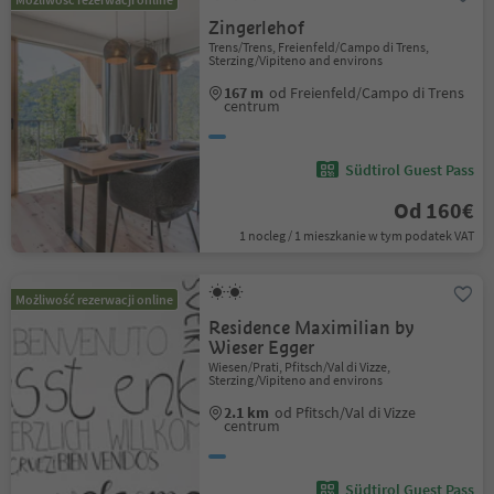
Zingerlehof
Trens/Trens, Freienfeld/Campo di Trens,
Sterzing/Vipiteno and environs
167 m
od Freienfeld/Campo di Trens
centrum
Südtirol Guest Pass
Od 160€
1 nocleg / 1 mieszkanie w tym podatek VAT
Możliwość rezerwacji online
Residence Maximilian by
Wieser Egger
Wiesen/Prati, Pfitsch/Val di Vizze,
Sterzing/Vipiteno and environs
2.1 km
od Pfitsch/Val di Vizze
centrum
Südtirol Guest Pass