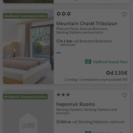
Możliwość rezerwacji online
Mountain Chalet Tribulaun
Pflersch/Fleres, Brenner/Brennero,
Sterzing/Vipiteno and environs
8.1 km
od Brenner/Brennero
centrum
Südtirol Guest Pass
Od 135€
1 nocleg / 1 mieszkanie w tym podatek VAT
Możliwość rezerwacji online
Nepomuk Rooms
Sterzing/Vipiteno, Sterzing/Vipiteno and
environs
668 m
od Sterzing/Vipiteno centrum