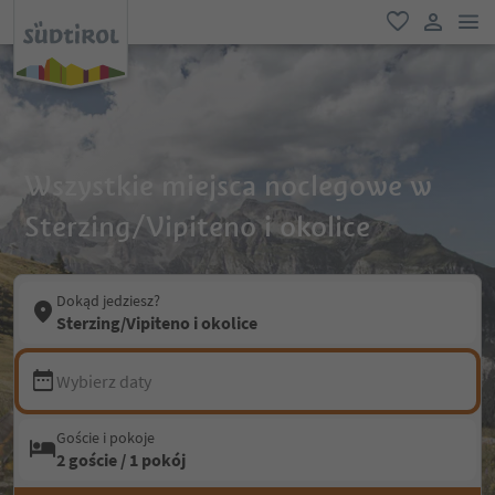
lin
ulubione
link uży
Wszystkie miejsca noclegowe w
Sterzing/Vipiteno i okolice
Dokąd jedziesz?
Sterzing/Vipiteno i okolice
Wybierz daty
Goście i pokoje
2 goście / 1 pokój