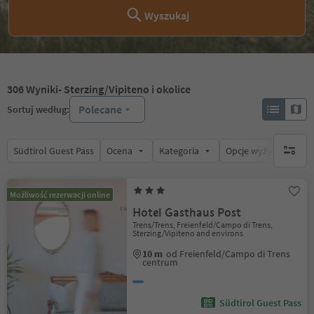
Wyszukaj
306
Wyniki
- Sterzing/Vipiteno i okolice
Polecane
Sortuj według:
Südtirol Guest Pass
Ocena
Kategoria
Opcje wyżywienia
brak ak
Możliwość rezerwacji online
Hotel Gasthaus Post
Trens/Trens, Freienfeld/Campo di Trens,
Sterzing/Vipiteno and environs
10 m
od Freienfeld/Campo di Trens
centrum
Südtirol Guest Pass