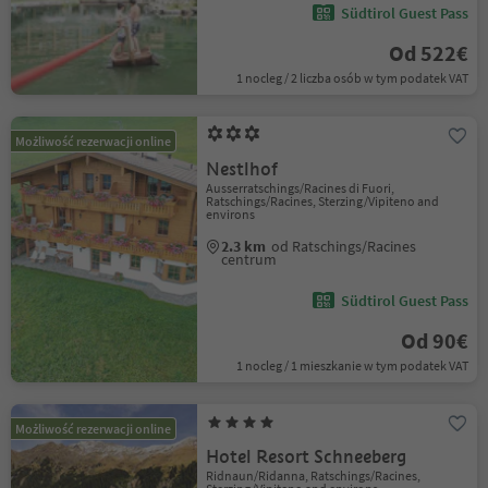
Südtirol Guest Pass
Od 522€
1 nocleg / 2 liczba osób w tym podatek VAT
Możliwość rezerwacji online
Nestlhof
Ausserratschings/Racines di Fuori,
Ratschings/Racines, Sterzing/Vipiteno and
environs
2.3 km
od Ratschings/Racines
centrum
Südtirol Guest Pass
Od 90€
1 nocleg / 1 mieszkanie w tym podatek VAT
Możliwość rezerwacji online
Hotel Resort Schneeberg
Ridnaun/Ridanna, Ratschings/Racines,