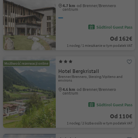
4.7 km
od Brenner/Brennero
centrum
Südtirol Guest Pass
Od 162€
1 nocleg / 1 mieszkanie w tym podatek VAT
Możliwość rezerwacji online
Hotel Bergkristall
Brenner/Brennero, Sterzing/Vipiteno and
environs
4.6 km
od Brenner/Brennero
centrum
Südtirol Guest Pass
Od 110€
1 nocleg / 2 liczba osób w tym podatek VAT