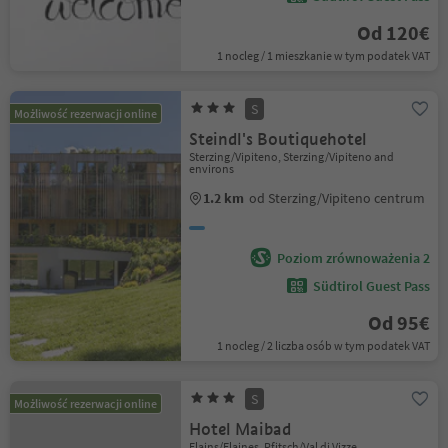
Od 120€
1 nocleg / 1 mieszkanie w tym podatek VAT
S
Możliwość rezerwacji online
Steindl's Boutiquehotel
Sterzing/Vipiteno, Sterzing/Vipiteno and
environs
1.2 km
od Sterzing/Vipiteno centrum
Poziom zrównoważenia 2
Südtirol Guest Pass
Od 95€
1 nocleg / 2 liczba osób w tym podatek VAT
S
Możliwość rezerwacji online
Hotel Maibad
Flains/Flaines, Pfitsch/Val di Vizze,