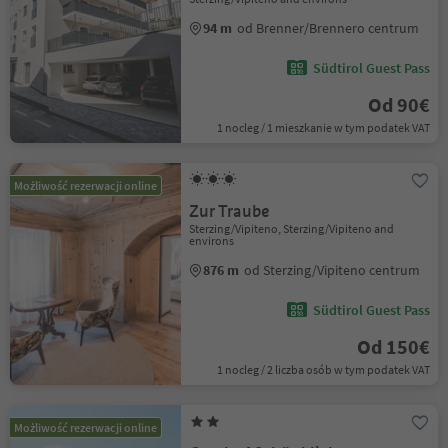
94 m
od Brenner/Brennero centrum
Südtirol Guest Pass
Od 90€
1 nocleg / 1 mieszkanie w tym podatek VAT
Możliwość rezerwacji online
Zur Traube
Sterzing/Vipiteno, Sterzing/Vipiteno and
environs
876 m
od Sterzing/Vipiteno centrum
Südtirol Guest Pass
Od 150€
1 nocleg / 2 liczba osób w tym podatek VAT
Możliwość rezerwacji online