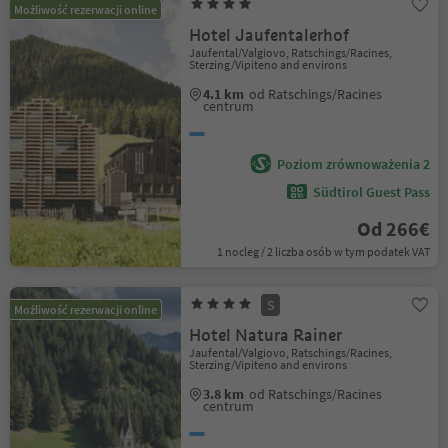
Możliwość rezerwacji online
Hotel Jaufentalerhof
Jaufental/Valgiovo, Ratschings/Racines,
Sterzing/Vipiteno and environs
4.1 km
od Ratschings/Racines
centrum
Poziom zrównoważenia 2
Südtirol Guest Pass
Od 266€
1 nocleg / 2 liczba osób w tym podatek VAT
S
Możliwość rezerwacji online
Hotel Natura Rainer
Jaufental/Valgiovo, Ratschings/Racines,
Sterzing/Vipiteno and environs
3.8 km
od Ratschings/Racines
centrum