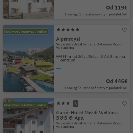
Od 119€
1 nocleg / 1 mieszkanie w tym podatek VAT
Możliwość rezerwacji online
Alpenroyal
Sëlva/Selva di Val Gardena, Dolomites Region
Val Gardena
697 m
od Sëlva/Selva di Val Gardena
centrum
Od 446€
1 nocleg / 2 liczba osób w tym podatek VAT
S
Możliwość rezerwacji online
Garni-Hotel Mezdi Wellness
B&B & App.
Sëlva/Selva di Val Gardena, Dolomites Region
Val Gardena