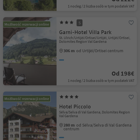
1 nocleg / 2 liczba osób w tym podatek VAT
S
Możliwość rezerwacji online
Garni-Hotel Villa Park
St. Ulrich/Urtijëi/Ortisei/Urtijëi, Urtijëi/Ortisei,
Dolomites Region Val Gardena
306 m
od Urtijëi/Ortisei centrum
Od 198€
1 nocleg / 2 liczba osób w tym podatek VAT
Możliwość rezerwacji online
Hotel Piccolo
Sëlva/Selva di Val Gardena, Dolomites Region
Val Gardena
280 m
od Sëlva/Selva di Val Gardena
centrum