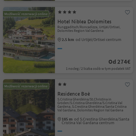
Możliwość rezerwacji online
Hotel Niblea Dolomites
Runggaditsch/Roncadizza, Urtijëi/Ortisei,
Dolomites Region Val Gardena
2.5 km
od Urtijëi/Ortisei centrum
Od 274€
1 nocleg / 2 liczba osób w tym podatek VAT
Możliwość rezerwacji online
Residence Boè
S.Cristina Gherdëina/St.Christina in
Gröden/S.Cristina Gherdëina/S.Cristina Val
Gardena, S.Crestina Gherdëina/Santa Cristina
Val Gardana, Dolomites Region Val Gardena
185 m
od S.Crestina Gherdëina/Santa
Cristina Val Gardana centrum