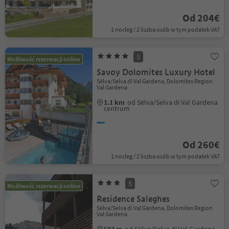
Od 204€
1 nocleg / 2 liczba osób w tym podatek VAT
S
Możliwość rezerwacji online
Savoy Dolomites Luxury Hotel
Sëlva/Selva di Val Gardena, Dolomites Region
Val Gardena
1.1 km
od Sëlva/Selva di Val Gardena
centrum
Od 260€
1 nocleg / 2 liczba osób w tym podatek VAT
S
Możliwość rezerwacji online
Residence Saleghes
Sëlva/Selva di Val Gardena, Dolomites Region
Val Gardena