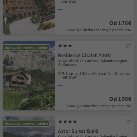
centrum
Od 176€
1 nocleg / 2 liczba osób w tym podatek VAT
Możliwość rezerwacji online
Residence Chalet Albric
Sëlva/Selva di Val Gardena, Dolomites Region
Val Gardena
2.8 km
od Sëlva/Selva di Val Gardena
centrum
Od 190€
1 nocleg / 1 mieszkanie w tym podatek VAT
Możliwość rezerwacji online
Astor Suites B&B
Sëlva/Selva di Val Gardena, Dolomites Region