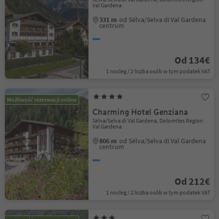
Val Gardena
331 m
od Sëlva/Selva di Val Gardena
centrum
Od 134€
1 nocleg / 2 liczba osób w tym podatek VAT
Możliwość rezerwacji online
Charming Hotel Genziana
Sëlva/Selva di Val Gardena, Dolomites Region
Val Gardena
806 m
od Sëlva/Selva di Val Gardena
centrum
Od 212€
1 nocleg / 2 liczba osób w tym podatek VAT