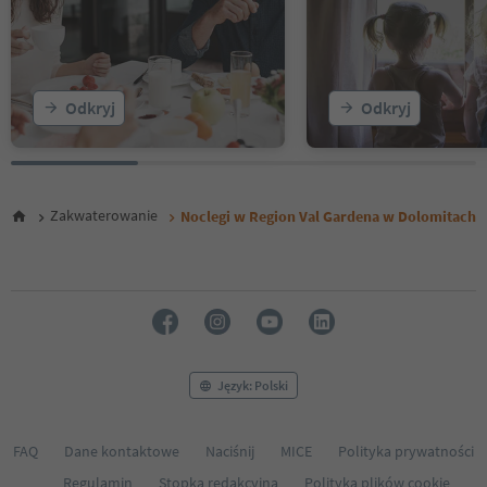
Odkryj
Odkryj
Zakwaterowanie
Noclegi w Region Val Gardena w Dolomitach
Język: Polski
FAQ
Dane kontaktowe
Naciśnij
MICE
Polityka prywatności
Regulamin
Stopka redakcyjna
Polityka plików cookie