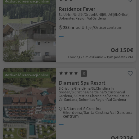
Możliwość rezerwacji online
Residence Fever
St. Ulrich/Urtijëi/Ortisei/Urtijëi, Urtijëi/Ortisei,
Dolomites Region Val Gardena
283 m
od Urtijëi/Ortisei centrum
Od 150€
1 nocleg / 1 mieszkanie w tym podatek VAT
S
Możliwość rezerwacji online
Diamant Spa Resort
S.Cristina Gherdëina/St.Christina in
Gröden/S.Cristina Gherdëina/S.Cristina Val
Gardena, S.Crestina Gherdëina/Santa Cristina
Val Gardana, Dolomites Region Val Gardena
1.5 km
od S.Crestina
Gherdëina/Santa Cristina Val Gardana
centrum
Od 222€