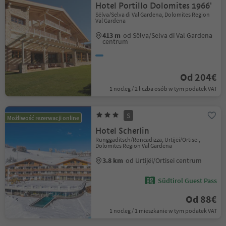
Hotel Portillo Dolomites 1966'
Sëlva/Selva di Val Gardena, Dolomites Region
Val Gardena
413 m
od Sëlva/Selva di Val Gardena
centrum
Od 204€
1 nocleg / 2 liczba osób w tym podatek VAT
S
Możliwość rezerwacji online
Hotel Scherlin
Runggaditsch/Roncadizza, Urtijëi/Ortisei,
Dolomites Region Val Gardena
3.8 km
od Urtijëi/Ortisei centrum
Südtirol Guest Pass
Od 88€
1 nocleg / 1 mieszkanie w tym podatek VAT