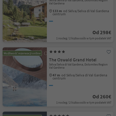
Sëlva/Selva di Val Gardena, Dolomites Region
Val Gardena
133 m
od Sëlva/Selva di Val Gardena
centrum
Od 298€
1 nocleg / 2 liczba osób w tym podatek VAT
Możliwość rezerwacji online
The Oswald Grand Hotel
Sëlva/Selva di Val Gardena, Dolomites Region
Val Gardena
47 m
od Sëlva/Selva di Val Gardena
centrum
Od 260€
1 nocleg / 2 liczba osób w tym podatek VAT