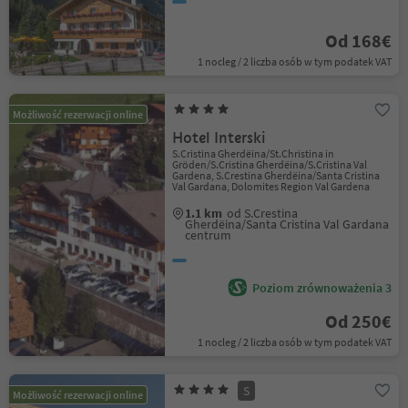
Od 168€
1 nocleg / 2 liczba osób w tym podatek VAT
Możliwość rezerwacji online
Hotel Interski
S.Cristina Gherdëina/St.Christina in
Gröden/S.Cristina Gherdëina/S.Cristina Val
Gardena, S.Crestina Gherdëina/Santa Cristina
Val Gardana, Dolomites Region Val Gardena
1.1 km
od S.Crestina
Gherdëina/Santa Cristina Val Gardana
centrum
Poziom zrównoważenia 3
Od 250€
1 nocleg / 2 liczba osób w tym podatek VAT
S
Możliwość rezerwacji online