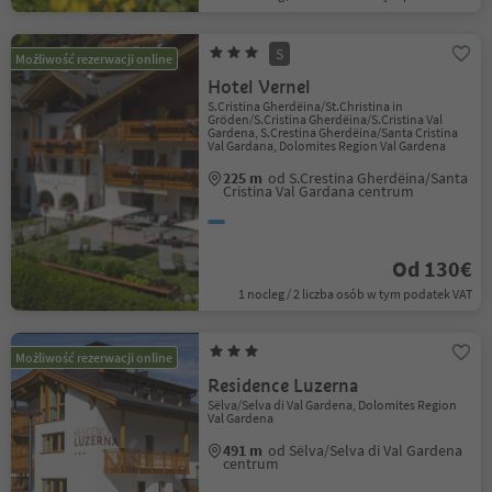
S
Możliwość rezerwacji online
Hotel Vernel
S.Cristina Gherdëina/St.Christina in
Gröden/S.Cristina Gherdëina/S.Cristina Val
Gardena, S.Crestina Gherdëina/Santa Cristina
Val Gardana, Dolomites Region Val Gardena
225 m
od S.Crestina Gherdëina/Santa
Cristina Val Gardana centrum
Od 130€
1 nocleg / 2 liczba osób w tym podatek VAT
Możliwość rezerwacji online
Residence Luzerna
Sëlva/Selva di Val Gardena, Dolomites Region
Val Gardena
491 m
od Sëlva/Selva di Val Gardena
centrum