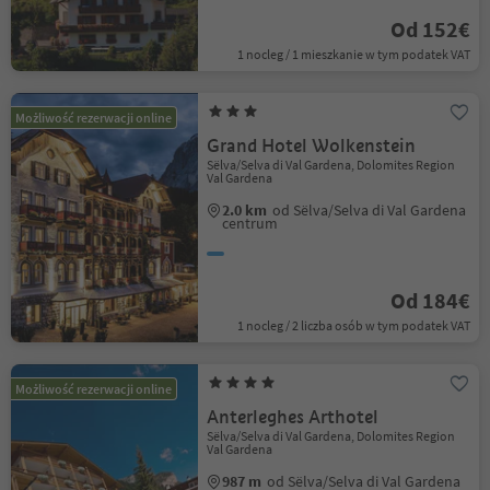
Od 152€
1 nocleg / 1 mieszkanie w tym podatek VAT
Możliwość rezerwacji online
Grand Hotel Wolkenstein
Sëlva/Selva di Val Gardena, Dolomites Region
Val Gardena
2.0 km
od Sëlva/Selva di Val Gardena
centrum
Od 184€
1 nocleg / 2 liczba osób w tym podatek VAT
Możliwość rezerwacji online
Anterleghes Arthotel
Sëlva/Selva di Val Gardena, Dolomites Region
Val Gardena
987 m
od Sëlva/Selva di Val Gardena