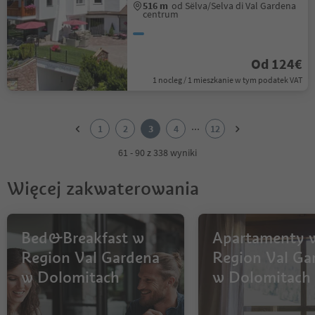
516 m
od Sëlva/Selva di Val Gardena
centrum
Od 124€
1 nocleg / 1 mieszkanie w tym podatek VAT
1
2
...
1
2
3
4
12
3
4
61 - 90 z 338 wyniki
5
6
Więcej zakwaterowania
7
8
9
10
Bed&Breakfast w
Apartamenty 
11
Region Val Gardena
Region Val Ga
12
w Dolomitach
w Dolomitach