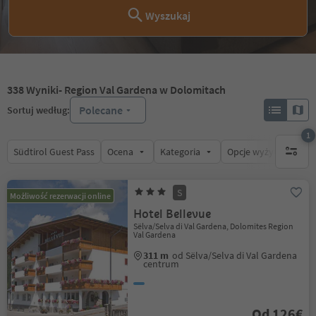
Wyszukaj
338
Wyniki
- Region Val Gardena w Dolomitach
Polecane
Sortuj według:
1
Südtirol Guest Pass
Ocena
Kategoria
Opcje wyżywienia
1 aktywn
S
Możliwość rezerwacji online
Hotel Bellevue
Sëlva/Selva di Val Gardena, Dolomites Region
Val Gardena
311 m
od Sëlva/Selva di Val Gardena
centrum
Od 126€