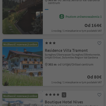
503 m
od Sëlva/Selva di Val Gardena
centrum
Poziom zrównoważenia 1
Od 164€
1 nocleg / 1 mieszkanie w tym podatek VAT
Możliwość rezerwacji online
Residence Villa Tramont
Sureghes/Überwasser/Sureghes/Oltretorrente,
Urtijëi/Ortisei, Dolomites Region Val Gardena
302 m
od Urtijëi/Ortisei centrum
Od 80€
1 nocleg / 1 mieszkanie w tym podatek VAT
S
Możliwość rezerwacji online
Boutique Hotel Nives