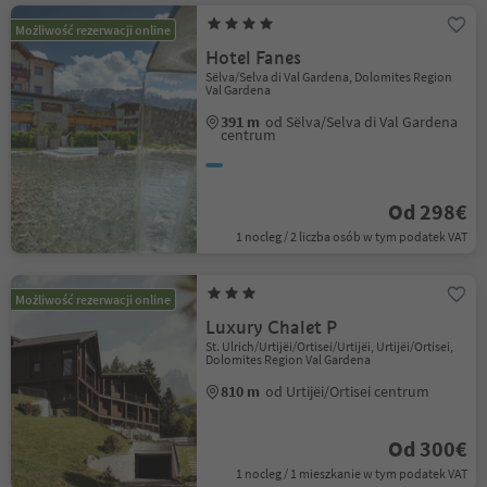
Możliwość rezerwacji online
Hotel Fanes
Sëlva/Selva di Val Gardena, Dolomites Region
Val Gardena
391 m
od Sëlva/Selva di Val Gardena
centrum
Od 298€
1 nocleg / 2 liczba osób w tym podatek VAT
Możliwość rezerwacji online
Luxury Chalet P
St. Ulrich/Urtijëi/Ortisei/Urtijëi, Urtijëi/Ortisei,
Dolomites Region Val Gardena
810 m
od Urtijëi/Ortisei centrum
Od 300€
1 nocleg / 1 mieszkanie w tym podatek VAT