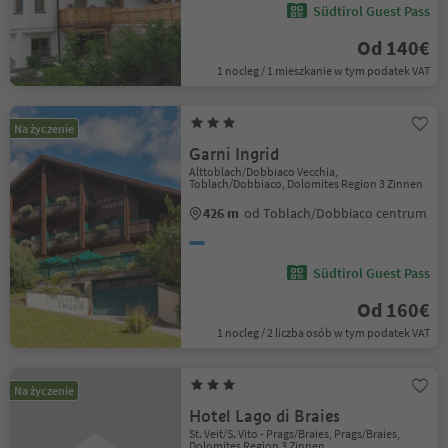
Südtirol Guest Pass
Od 140€
1 nocleg / 1 mieszkanie w tym podatek VAT
Na życzenie
Garni Ingrid
Alttoblach/Dobbiaco Vecchia,
Toblach/Dobbiaco, Dolomites Region 3 Zinnen
426 m
od Toblach/Dobbiaco centrum
Südtirol Guest Pass
Od 160€
1 nocleg / 2 liczba osób w tym podatek VAT
Na życzenie
Hotel Lago di Braies
St. Veit/S. Vito - Prags/Braies, Prags/Braies,
Dolomites Region 3 Zinnen