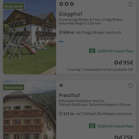
Na życzenie
Glögglhof
Ausserprags/Braies di Fuori, Prags/Braies,
Dolomites Region 3 Zinnen
504 m
od Prags/Braies centrum
Südtirol Guest Pass
Od 95€
1 nocleg / 1 mieszkanie w tym podatek VAT
Na życzenie
Presslhof
Alttoblach/Dobbiaco Vecchia,
Toblach/Dobbiaco, Dolomites Region 3 Zinnen
327 m
od Toblach/Dobbiaco centrum
Südtirol Guest Pass
Od 75€