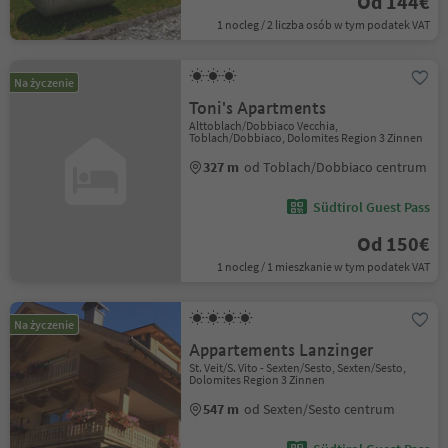
Od 144€
1 nocleg / 2 liczba osób w tym podatek VAT
Na życzenie
Toni's Apartments
Alttoblach/Dobbiaco Vecchia,
Toblach/Dobbiaco, Dolomites Region 3 Zinnen
327 m
od Toblach/Dobbiaco centrum
Südtirol Guest Pass
Od 150€
1 nocleg / 1 mieszkanie w tym podatek VAT
Na życzenie
Appartements Lanzinger
St. Veit/S. Vito - Sexten/Sesto, Sexten/Sesto,
Dolomites Region 3 Zinnen
547 m
od Sexten/Sesto centrum