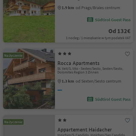
1.9 km
od Prags/Braies centrum
Südtirol Guest Pass
Od 132€
1 nocleg / 1 mieszkanie w tym podatek VAT
Na życzenie
Rocca Apartments
St. Veit/S. Vito - Sexten/Sesto, Sexten/Sesto,
Dolomites Region 3 Zinnen
1.3 km
od Sexten/Sesto centrum
Südtirol Guest Pass
Na życzenie
Appartement Haidacher
Innichen/S. Candido, Innichen/San Candido,