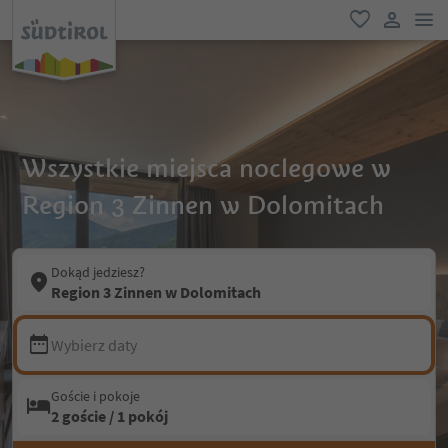
lin
ulubione
link uży
Wszystkie miejsca noclegowe w
Region 3 Zinnen w Dolomitach
Dokąd jedziesz?
Region 3 Zinnen w Dolomitach
Wybierz daty
Goście i pokoje
2 goście / 1 pokój