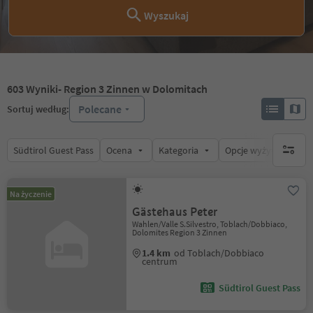
Wyszukaj
603
Wyniki
- Region 3 Zinnen w Dolomitach
Polecane
Sortuj według:
Südtirol Guest Pass
Ocena
Kategoria
Opcje wyżywienia
brak ak
Na życzenie
Gästehaus Peter
Wahlen/Valle S.Silvestro, Toblach/Dobbiaco,
Dolomites Region 3 Zinnen
1.4 km
od Toblach/Dobbiaco
centrum
Südtirol Guest Pass