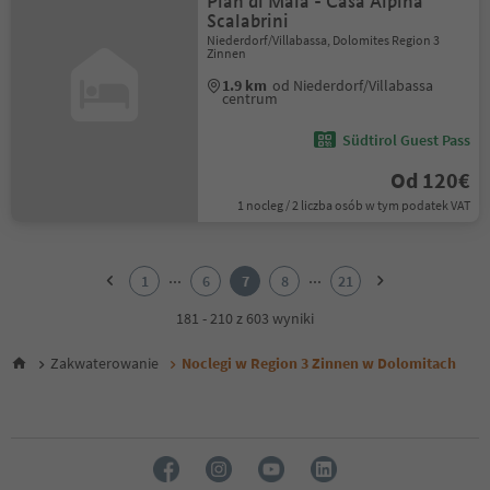
Pian di Maia - Casa Alpina
Scalabrini
Niederdorf/Villabassa, Dolomites Region 3
Zinnen
1.9 km
od Niederdorf/Villabassa
centrum
Südtirol Guest Pass
Od 120€
1 nocleg / 2 liczba osób w tym podatek VAT
1
2
...
...
1
6
7
8
21
3
4
181 - 210 z 603 wyniki
5
6
Zakwaterowanie
Noclegi w Region 3 Zinnen w Dolomitach
7
8
9
10
11
12