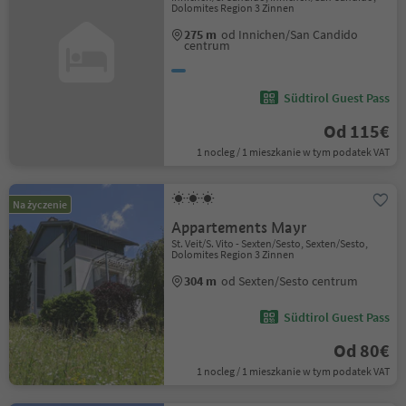
Dolomites Region 3 Zinnen
275 m
od Innichen/San Candido
centrum
Südtirol Guest Pass
Od 115€
1 nocleg / 1 mieszkanie w tym podatek VAT
Na życzenie
Appartements Mayr
St. Veit/S. Vito - Sexten/Sesto, Sexten/Sesto,
Dolomites Region 3 Zinnen
304 m
od Sexten/Sesto centrum
Südtirol Guest Pass
Od 80€
1 nocleg / 1 mieszkanie w tym podatek VAT