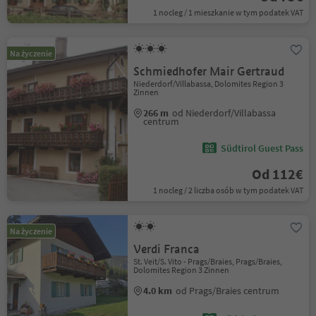
1 nocleg / 1 mieszkanie w tym podatek VAT
Na życzenie
Schmiedhofer Mair Gertraud
Niederdorf/Villabassa, Dolomites Region 3
Zinnen
266 m
od Niederdorf/Villabassa
centrum
Südtirol Guest Pass
Od 112€
1 nocleg / 2 liczba osób w tym podatek VAT
Na życzenie
Verdi Franca
St. Veit/S. Vito - Prags/Braies, Prags/Braies,
Dolomites Region 3 Zinnen
4.0 km
od Prags/Braies centrum