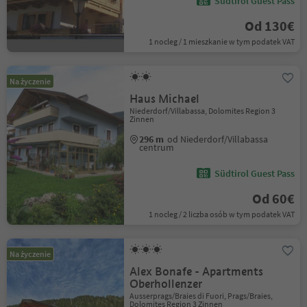
Südtirol Guest Pass
Od 130€
1 nocleg / 1 mieszkanie w tym podatek VAT
Na życzenie
Haus Michael
Niederdorf/Villabassa, Dolomites Region 3
Zinnen
296 m
od Niederdorf/Villabassa
centrum
Südtirol Guest Pass
Od 60€
1 nocleg / 2 liczba osób w tym podatek VAT
Na życzenie
Alex Bonafe - Apartments
Oberhollenzer
Ausserprags/Braies di Fuori, Prags/Braies,
Dolomites Region 3 Zinnen