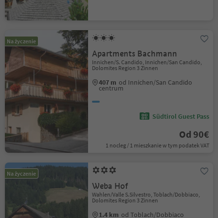
Na życzenie
Apartments Bachmann
Innichen/S. Candido, Innichen/San Candido,
Dolomites Region 3 Zinnen
407 m
od Innichen/San Candido
centrum
Südtirol Guest Pass
Od 90€
1 nocleg / 1 mieszkanie w tym podatek VAT
Na życzenie
Weba Hof
Wahlen/Valle S.Silvestro, Toblach/Dobbiaco,
Dolomites Region 3 Zinnen
1.4 km
od Toblach/Dobbiaco