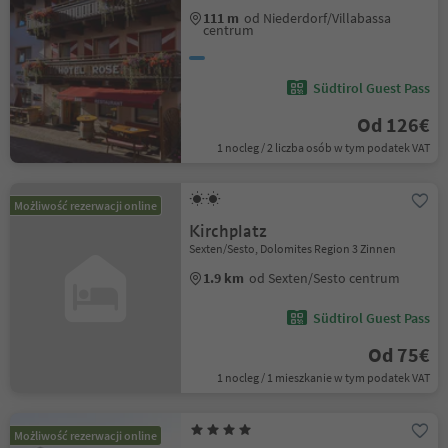
111 m
od Niederdorf/Villabassa
centrum
Südtirol Guest Pass
Od 126€
1 nocleg / 2 liczba osób w tym podatek VAT
Możliwość rezerwacji online
Kirchplatz
Sexten/Sesto, Dolomites Region 3 Zinnen
1.9 km
od Sexten/Sesto centrum
Südtirol Guest Pass
Od 75€
1 nocleg / 1 mieszkanie w tym podatek VAT
Możliwość rezerwacji online