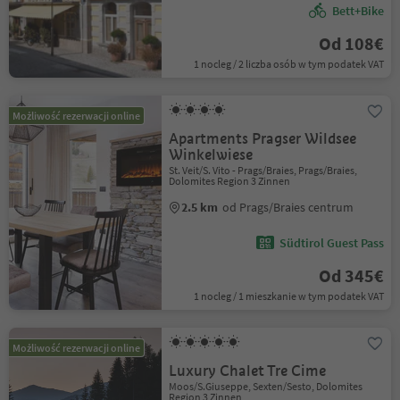
Bett+Bike
Od 108€
1 nocleg / 2 liczba osób w tym podatek VAT
Możliwość rezerwacji online
Apartments Pragser Wildsee
Winkelwiese
St. Veit/S. Vito - Prags/Braies, Prags/Braies,
Dolomites Region 3 Zinnen
2.5 km
od Prags/Braies centrum
Südtirol Guest Pass
Od 345€
1 nocleg / 1 mieszkanie w tym podatek VAT
Możliwość rezerwacji online
Luxury Chalet Tre Cime
Moos/S.Giuseppe, Sexten/Sesto, Dolomites
Region 3 Zinnen