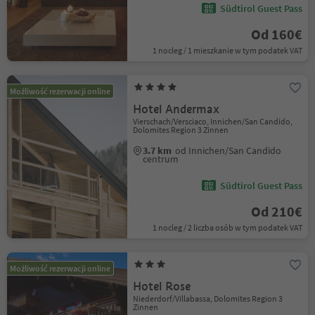
Südtirol Guest Pass
Od 160€
1 nocleg / 1 mieszkanie w tym podatek VAT
Możliwość rezerwacji online
Hotel Andermax
Vierschach/Versciaco, Innichen/San Candido,
Dolomites Region 3 Zinnen
3.7 km
od Innichen/San Candido
centrum
Südtirol Guest Pass
Od 210€
1 nocleg / 2 liczba osób w tym podatek VAT
Możliwość rezerwacji online
Hotel Rose
Niederdorf/Villabassa, Dolomites Region 3
Zinnen