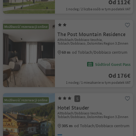
Od 112€
1 nocleg / 2 liczba osób w tym podatek VAT
Możliwość rezerwacji online
The Post Mountain Residence
Alttoblach/Dobbiaco Vecchia,
Toblach/Dobbiaco, Dolomites Region 3 Zinnen
60 m
od Toblach/Dobbiaco centrum
Südtirol Guest Pass
Od 176€
1 nocleg / 1 mieszkanie w tym podatek VAT
S
Możliwość rezerwacji online
Hotel Stauder
Alttoblach/Dobbiaco Vecchia,
Toblach/Dobbiaco, Dolomites Region 3 Zinnen
305 m
od Toblach/Dobbiaco centrum