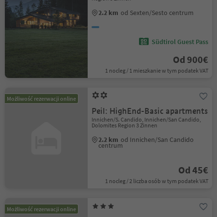
2.2 km
od Sexten/Sesto centrum
Südtirol Guest Pass
Od 900€
1 nocleg / 1 mieszkanie w tym podatek VAT
Możliwość rezerwacji online
Peil: HighEnd-Basic apartments
Innichen/S. Candido, Innichen/San Candido,
Dolomites Region 3 Zinnen
2.2 km
od Innichen/San Candido
centrum
Od 45€
1 nocleg / 2 liczba osób w tym podatek VAT
Możliwość rezerwacji online