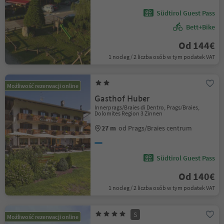
Südtirol Guest Pass
Bett+Bike
Od 144€
1 nocleg / 2 liczba osób w tym podatek VAT
Możliwość rezerwacji online
Gasthof Huber
Innerprags/Braies di Dentro, Prags/Braies,
Dolomites Region 3 Zinnen
27 m
od Prags/Braies centrum
Südtirol Guest Pass
Od 140€
1 nocleg / 2 liczba osób w tym podatek VAT
S
Możliwość rezerwacji online