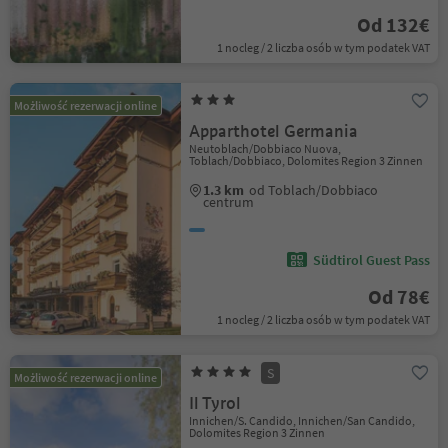
Od 132€
1 nocleg / 2 liczba osób w tym podatek VAT
Możliwość rezerwacji online
Apparthotel Germania
Neutoblach/Dobbiaco Nuova,
Toblach/Dobbiaco, Dolomites Region 3 Zinnen
1.3 km
od Toblach/Dobbiaco
centrum
Südtirol Guest Pass
Od 78€
1 nocleg / 2 liczba osób w tym podatek VAT
S
Możliwość rezerwacji online
Il Tyrol
Innichen/S. Candido, Innichen/San Candido,
Dolomites Region 3 Zinnen