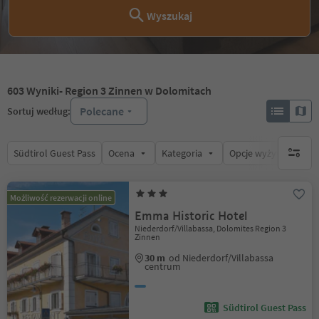
Wyszukaj
603
Wyniki
- Region 3 Zinnen w Dolomitach
Polecane
Sortuj według:
Südtirol Guest Pass
Ocena
Kategoria
Opcje wyżywienia
brak ak
Możliwość rezerwacji online
Emma Historic Hotel
Niederdorf/Villabassa, Dolomites Region 3
Zinnen
30 m
od Niederdorf/Villabassa
centrum
Südtirol Guest Pass