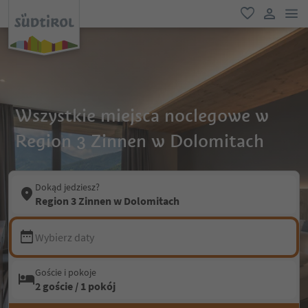
lin
ulubione
link uży
Wszystkie miejsca noclegowe w
Region 3 Zinnen w Dolomitach
Dokąd jedziesz?
Region 3 Zinnen w Dolomitach
Wybierz daty
Goście i pokoje
2 goście / 1 pokój