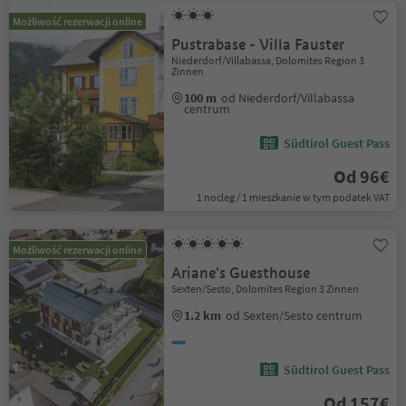
Możliwość rezerwacji online
Pustrabase - Villa Fauster
Niederdorf/Villabassa, Dolomites Region 3
Zinnen
100 m
od Niederdorf/Villabassa
centrum
Südtirol Guest Pass
Od 96€
1 nocleg / 1 mieszkanie w tym podatek VAT
Możliwość rezerwacji online
Ariane's Guesthouse
Sexten/Sesto, Dolomites Region 3 Zinnen
1.2 km
od Sexten/Sesto centrum
Südtirol Guest Pass
Od 157€