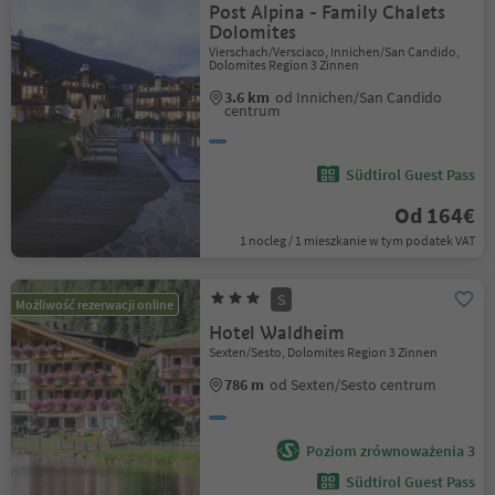
Post Alpina - Family Chalets
Dolomites
Vierschach/Versciaco, Innichen/San Candido,
Dolomites Region 3 Zinnen
3.6 km
od Innichen/San Candido
centrum
Südtirol Guest Pass
Od 164€
1 nocleg / 1 mieszkanie w tym podatek VAT
S
Możliwość rezerwacji online
Hotel Waldheim
Sexten/Sesto, Dolomites Region 3 Zinnen
786 m
od Sexten/Sesto centrum
Poziom zrównoważenia 3
Südtirol Guest Pass