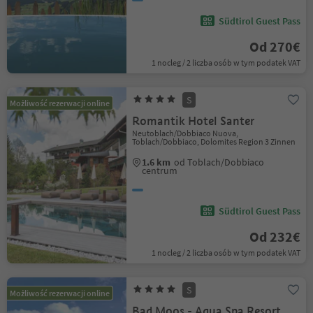
Südtirol Guest Pass
Od 270€
1 nocleg / 2 liczba osób w tym podatek VAT
S
Możliwość rezerwacji online
Romantik Hotel Santer
Neutoblach/Dobbiaco Nuova,
Toblach/Dobbiaco, Dolomites Region 3 Zinnen
1.6 km
od Toblach/Dobbiaco
centrum
Südtirol Guest Pass
Od 232€
1 nocleg / 2 liczba osób w tym podatek VAT
S
Możliwość rezerwacji online
Bad Moos - Aqua Spa Resort