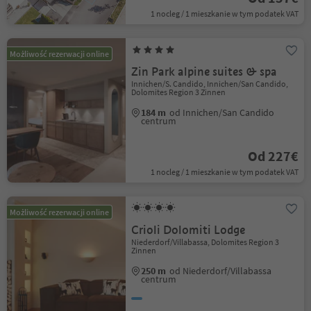
1 nocleg / 1 mieszkanie w tym podatek VAT
Możliwość rezerwacji online
Zin Park alpine suites & spa
Innichen/S. Candido, Innichen/San Candido,
Dolomites Region 3 Zinnen
184 m
od Innichen/San Candido
centrum
Od 227€
1 nocleg / 1 mieszkanie w tym podatek VAT
Możliwość rezerwacji online
Crioli Dolomiti Lodge
Niederdorf/Villabassa, Dolomites Region 3
Zinnen
250 m
od Niederdorf/Villabassa
centrum