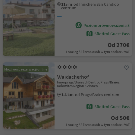
115 m
od Innichen/San Candido
centrum
Poziom zrównoważenia 3
Südtirol Guest Pass
Od 270€
1 nocleg / 2 liczba osób w tym podatek VAT
Możliwość rezerwacji online
Waidacherhof
Innerprags/Braies di Dentro, Prags/Braies,
Dolomites Region 3 Zinnen
1.4 km
od Prags/Braies centrum
Südtirol Guest Pass
Od 50€
1 nocleg / 2 liczba osób w tym podatek VAT