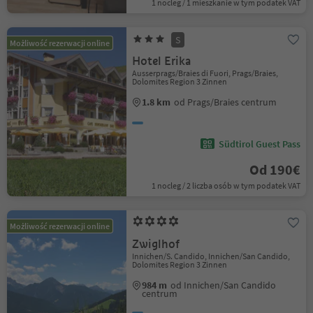
1 nocleg / 1 mieszkanie w tym podatek VAT
S
Możliwość rezerwacji online
Hotel Erika
Ausserprags/Braies di Fuori, Prags/Braies,
Dolomites Region 3 Zinnen
1.8 km
od Prags/Braies centrum
Südtirol Guest Pass
Od 190€
1 nocleg / 2 liczba osób w tym podatek VAT
Możliwość rezerwacji online
Zwiglhof
Innichen/S. Candido, Innichen/San Candido,
Dolomites Region 3 Zinnen
984 m
od Innichen/San Candido
centrum