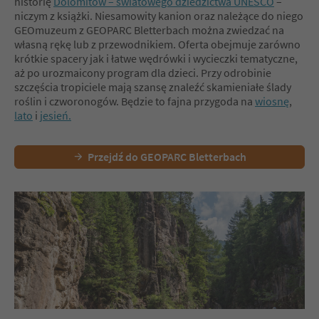
historię
Dolomitów – światowego dziedzictwa UNESCO
–
niczym z książki. Niesamowity kanion oraz należące do niego
GEOmuzeum z GEOPARC Bletterbach można zwiedzać na
własną rękę lub z przewodnikiem. Oferta obejmuje zarówno
krótkie spacery jak i łatwe wędrówki i wycieczki tematyczne,
aż po urozmaicony program dla dzieci. Przy odrobinie
szczęścia tropiciele mają szansę znaleźć skamieniałe ślady
roślin i czworonogów. Będzie to fajna przygoda na
wiosnę
,
lato
i
jesień.
Przejdź do GEOPARC Bletterbach