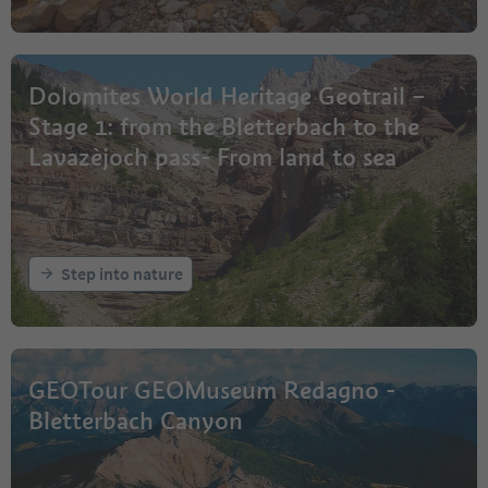
Dolomites World Heritage Geotrail –
Stage 1: from the Bletterbach to the
Lavazèjoch pass- From land to sea
Step into nature
GEOTour GEOMuseum Redagno -
Bletterbach Canyon