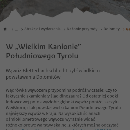
...
Atrakcje i wydarzenia
Na łonie przyrody
Dolomity
Ge
W „Wielkim Kanionie”
Południowego Tyrolu
Wąwóz Bletterbachschlucht był świadkiem
powstawania Dolomitów
Wędrówka wąwozem przypomina podróż w czasie: Czy to
faktycznie skamieniały ślad dinozaura? Od ostatniej epoki
lodowcowej potok wyżłobił głęboki wąwóz poniżej szczytu
Weißhorn, i tak powstał wielki kanion Południowego Tyrolu –
największy wąwóz w kraju. Na wysokich ścianach
ośmiokilometrowego wąwozu wyraźnie widać
różnokolorowe warstwy skalne, z których można odczytać