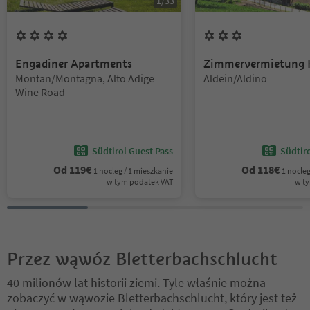
1
/
33
4
Kwiaty
3
Kwiaty
Engadiner Apartments
Zimmervermietung 
Lokalizacja:
Lokalizacja:
Montan/Montagna, Alto Adige
Aldein/Aldino
Wine Road
Südtirol Guest Pass
Südtir
Od
119
€
Od
118
€
1 nocleg / 1 mieszkanie
1 nocleg
w tym podatek VAT
w t
Przez wąwóz Bletterbachschlucht
40 milionów lat historii ziemi. Tyle właśnie można
zobaczyć w wąwozie Bletterbachschlucht, który jest też