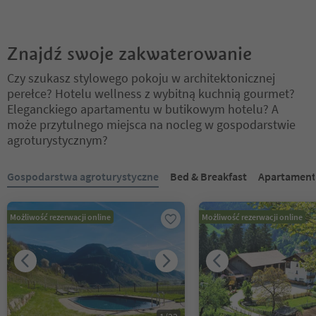
Znajdź swoje zakwaterowanie
Czy szukasz stylowego pokoju w architektonicznej
perełce? Hotelu wellness z wybitną kuchnią gourmet?
Eleganckiego apartamentu w butikowym hotelu? A
może przytulnego miejsca na nocleg w gospodarstwie
agroturystycznym?
Znajdujesz się na suwaku z zakładkami. Wybierz zakładkę, aby zobac
Gospodarstwa agroturystyczne
Bed & Breakfast
Apartament
Możliwość rezerwacji online
Możliwość rezerwacji online