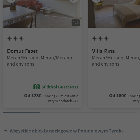
1
/
4
3
Słońca
3
Słońca
Domus Faber
Villa Rina
Lokalizacja:
Lokalizacja:
Meran/Merano, Meran/Merano
Meran/Merano, Meran
and environs
and environs
Südtirol Guest Pass
Od
123
€
Od
180
€
1 nocleg / 1 mieszkanie
1 nocleg
w tym podatek VAT
w t
Wszystkie obiekty noclegowe w Południowym Tyrolu