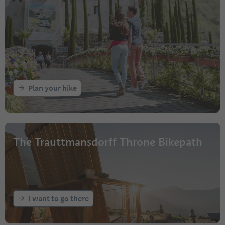
Plan your hike
The Trauttmansdorff Throne Bikepath
I want to go there