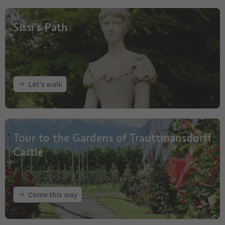
Sissi's Path
Let's walk
Tour to the Gardens of Trauttmansdorff
Castle
Come this way