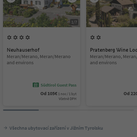
1
/
7
4
Květiny
2
Květiny
Neuhauserhof
Pratenberg Wine Lo
Lokalita:
Lokalita:
Meran/Merano, Meran/Merano
Meran/Merano, Meran
and environs
and environs
Südtirol Guest Pass
Od
105
€
Od
22
1 noc / 1 byt
Včetně DPH
Všechna ubytovací zařízení v Jižním Tyrolsku