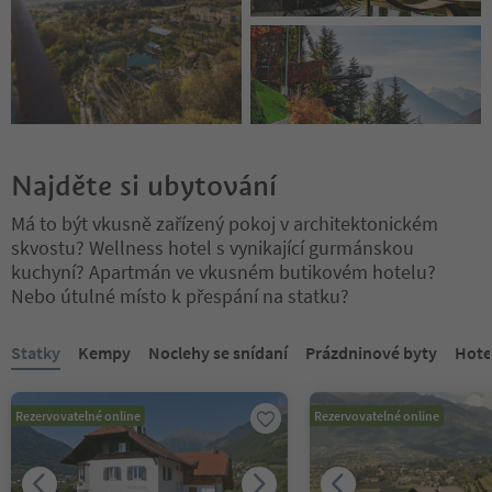
Najděte si ubytování
Má to být vkusně zařízený pokoj v architektonickém
skvostu? Wellness hotel s vynikající gurmánskou
kuchyní? Apartmán ve vkusném butikovém hotelu?
Nebo útulné místo k přespání na statku?
Nacházíte se na tabulkovém posuvníku. Vyberte kartu pro zobraze
Statky
Kempy
Noclehy se snídaní
Prázdninové byty
Hote
Rezervovatelné online
Rezervovatelné online