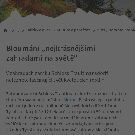
...
Zážitky a akce
Kultura a památky
Místa, která stojí za v
Bloumání „nejkrásnějšími
zahradami na světě“
V zahradách zámku Schloss Trauttmansdorff
naleznete fascinující svět kvetoucích rostlin
Zahrady zámku Schloss Trauttmansdorff se rozprostírají na
slunném svahu nad městem
Meran
. Pestrost jejich podob z
nich činí jeden z nejoblíbenějších výletních cílů v Jižním
Tyrolsku. Na ploše 12 hektarů se rozprostírá 80 barevných
zahrad, které jsou tematicky rozděleny do 4 zahradních
světů: lesní zahrady, sluneční zahrady, typická krajina
Jižního Tyrolska a vodní a terasové zahrady. Mezi těmito