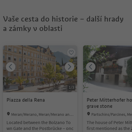
Vaše cesta do historie – další hrady
a zámky v oblasti
Nacházíte se na tabulkovém posuvníku. Vyberte kartu pro zobraze
1
/
3
Piazza della Rena
Peter Mitterhofer h
grave stone
Location:
Location:
Meran/Merano, Meran/Merano and
Partschins/Parcines, 
environs
and environs
Located between the Bolzano To
The house of Peter Mit
wn Gate and the Postbrücke – onc
first mentioned as th