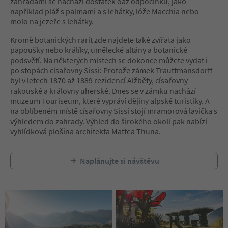
zahradami se nachází dostatek oáz odpočinku, jako
například pláž s palmami a s lehátky, lóže Macchia nebo
molo na jezeře s lehátky.
Kromě botanických rarit zde najdete také zvířata jako
papoušky nebo králíky, umělecké altány a botanické
podsvětí. Na některých místech se dokonce můžete vydat i
po stopách císařovny Sissi: Protože zámek Trauttmansdorff
byl v letech 1870 až 1889 rezidencí Alžběty, císařovny
rakouské a královny uherské. Dnes se v zámku nachází
muzeum Touriseum, které vypráví dějiny alpské turistiky. A
na oblíbeném místě císařovny Sissi stojí mramorová lavička s
výhledem do zahrady. Výhled do širokého okolí pak nabízí
vyhlídková plošina architekta Mattea Thuna.
Naplánujte si návštěvu