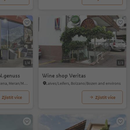
1/4
1/3
N.genuss
Wine shop Veritas
Scena/Schenna, Schenna/Scena, Meran/Merano and environs
Laives/Leifers, Bolzano/Bozen and environs
Zjistit více
Zjistit více