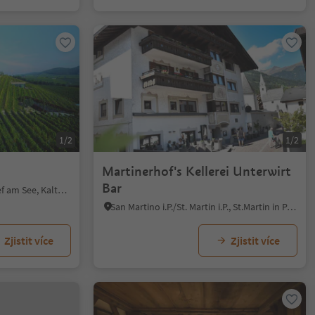
1/2
1/2
Martinerhof's Kellerei Unterwirt
Bar
S. Giuseppe al Lago/St. Josef am See, Kaltern an der Weinstraße/Caldaro sulla Strada del Vino, Alto Adige Wine Road
San Martino i.P./St. Martin i.P., St.Martin in Passeier/San Martino in Passiria, Meran/Merano and environs
Zjistit více
Zjistit více