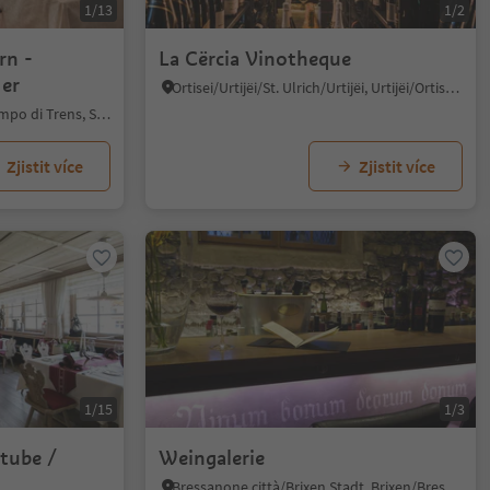
1/13
1/2
rn -
La Cërcia Vinotheque
ler
Ortisei/Urtijëi/St. Ulrich/Urtijëi, Urtijëi/Ortisei, Dolomites Region Val Gardena
Mules/Mauls, Freienfeld/Campo di Trens, Sterzing/Vipiteno and environs
Zjistit více
Zjistit více
1/15
1/3
stube /
Weingalerie
Bressanone città/Brixen Stadt, Brixen/Bressanone, Brixen/Bressanone and environs