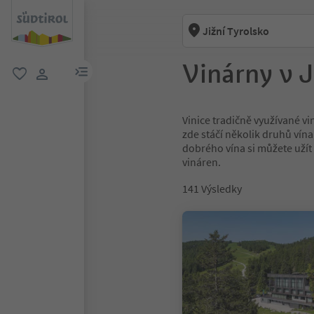
Jižní Tyrolsko
Vinárny v J
odkaz na menu
oblíbené
uživatelský odkaz
Vinice tradičně využívané vi
zde stáčí několik druhů vína
dobrého vína si můžete užít
vináren.
141
Výsledky