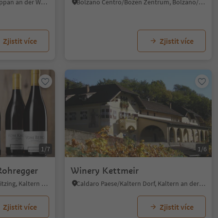
Schreckbichl/Colterenzio, Eppan an der Weinstaße/Appiano sulla Strada del Vino, Alto Adige Wine Road
Bolzano Centro/Bozen Zentrum, Bolzano/Bozen, Bolzano/Bozen and environs
Zjistit více
Zjistit více
1/7
1/6
Rohregger
Winery Kettmeir
Pianizza di Sotto/Unterplanitzing, Kaltern an der Weinstraße/Caldaro sulla Strada del Vino, Alto Adige Wine Road
Caldaro Paese/Kaltern Dorf, Kaltern an der Weinstraße/Caldaro sulla Strada del Vino, Alto Adige Wine Road
Zjistit více
Zjistit více