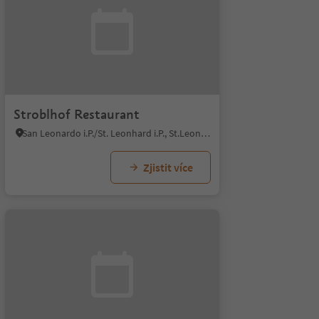
Stroblhof Restaurant
San Leonardo i.P./St. Leonhard i.P., St.Leonhard in Passeier/San Leonardo in Passiria, Meran/Merano and environs
Zjistit více