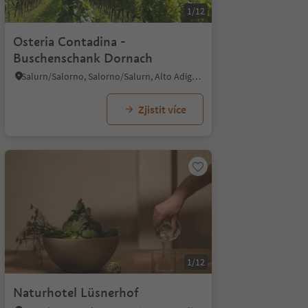
1/12
Osteria Contadina -
Buschenschank Dornach
Salurn/Salorno, Salorno/Salurn, Alto Adige Wine Road
Zjistit více
1/12
Naturhotel Lüsnerhof