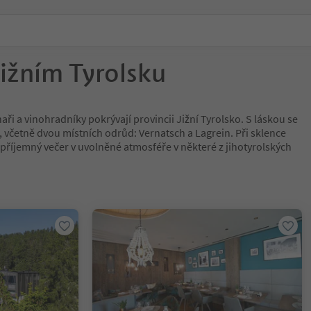
ižním Tyrolsku
naři a vinohradníky pokrývají provincii Jižní Tyrolsko. S láskou se
, včetně dvou místních odrůd: Vernatsch a Lagrein. Při sklence
 příjemný večer v uvolněné atmosféře v některé z jihotyrolských