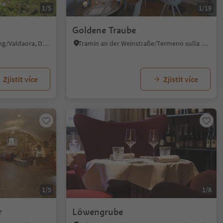
1/5
1/19
Goldene Traube
Sorafurcia/Geiselsberg, Olang/Valdaora, Dolomites Region Kronplatz/Plan de Corones
Tramin an der Weinstraße/Termeno sulla Strada del Vino, Alto Adige Wine Road
Zjistit více
Zjistit více
1/5
1/8
r
Löwengrube