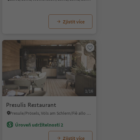
Zjistit více
1/16
Presulis Restaurant
Presule/Prösels, Völs am Schlern/Fiè allo Sciliar, Dolomites Region Seiser Alm
Úroveň udržitelnosti 2
Zjistit více