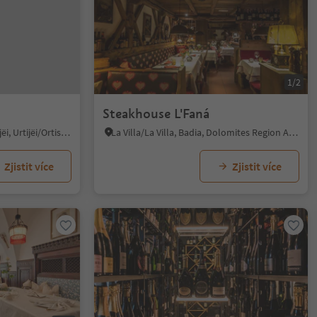
1/2
Steakhouse L'Faná
Ortisei/Urtijëi/St. Ulrich/Urtijëi, Urtijëi/Ortisei, Dolomites Region Val Gardena
La Villa/La Villa, Badia, Dolomites Region Alta Badia
Zjistit více
Zjistit více