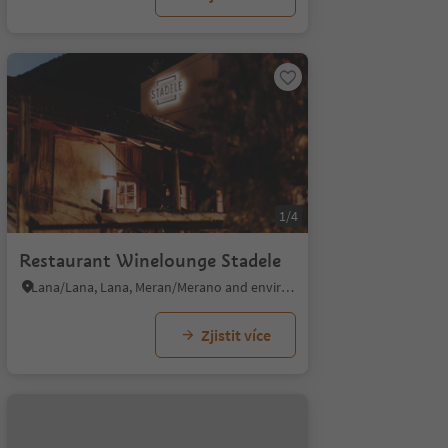
1/4
Restaurant Winelounge Stadele
Lana/Lana, Lana, Meran/Merano and environs
Zjistit více