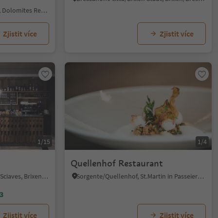
Colfosco/Colfosco, Corvara, Dolomites Region Alta Badia
Zjistit více
Zjistit více
1/15
1/4
Quellenhof Restaurant
Natz/Naz, Natz-Schabs/Naz-Sciaves, Brixen/Bressanone and environs
Sorgente/Quellenhof, St.Martin in Passeier/San Martino in Passiria, Meran/Merano and environs
3
Zjistit více
Zjistit více