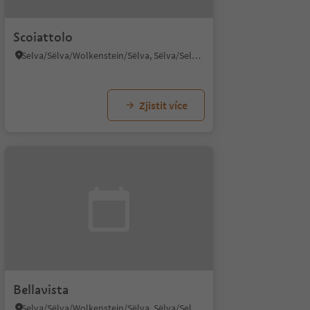
Scoiattolo
Selva/Sëlva/Wolkenstein/Sëlva, Sëlva/Selva di Val Gardena, Dolomites Region Val Gardena
Zjistit více
Bellavista
Selva/Sëlva/Wolkenstein/Sëlva, Sëlva/Selva di Val Gardena, Dolomites Region Val Gardena