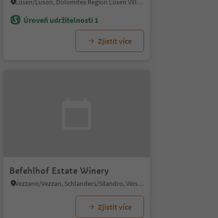
Lüsen/Luson, Dolomites Region Lüsen Villnöss
Úroveň udržitelnosti 1
Zjistit více
Befehlhof Estate Winery
Vezzano/Vezzan, Schlanders/Silandro, Vinschgau/Val Venosta
Zjistit více