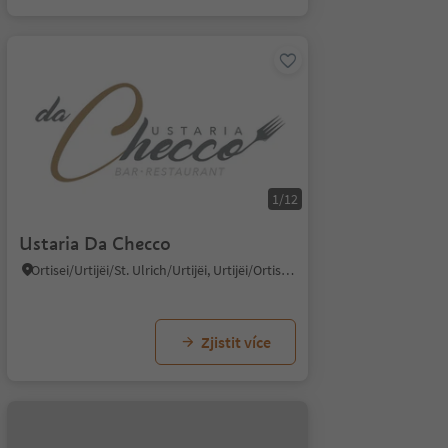
1/12
Ustaria Da Checco
Ortisei/Urtijëi/St. Ulrich/Urtijëi, Urtijëi/Ortisei, Dolomites Region Val Gardena
Zjistit více