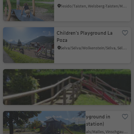
Tesido/Taisten, Welsberg-Taisten/Monguelfo-Tesido
Children's Playground La
Poza
Selva/Sëlva/Wolkenstein/Sëlva, Sëlva/Selva di Val Gardena, Dolomites Region Val Gardena
Children's playground
next to the kindergarten
Tramin an der Weinstraße/Termeno sulla Strada del Vino, Alto Adige Wine Road
Childrens playground in
Malles (train station)
Malles/Mals, Mals/Malles, Vinschgau/Val Venosta