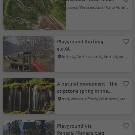
Riobianco/Weissenbach - Valle Aurina/Ahrntal, Sand in Taufers/Campo Tures, Ahrntal/Valle Aurina
Playground Kurtinig
a.d.W.
Kurtinig/Cortina s.s.d.V., Kurtinig an der Weinstraße/Cortina sulla Strada del Vino, Alto Adige Wine Road
A natural monument - the
dripstone spring in the
Burgum valley
Prati/Wiesen, Pfitsch/Val di Vizze, Sterzing/Vipiteno and environs
Playground Via
Penegal/Penegalweg