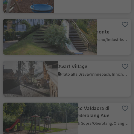
Playground
Unterberg/Sottomonte
Zona Industriale Bolzano/Industriezone Bozen, Laives/Leifers, Bolzano/Bozen and environs
Dwarf Village
Prato alla Drava/Winnebach, Innichen/San Candido, Dolomites Region 3 Zinnen
Playground Valdaora di
Sotto/Niederolang Aue
Valdaora di Sopra/Oberolang, Olang/Valdaora, Dolomites Region Kronplatz/Plan de Corones