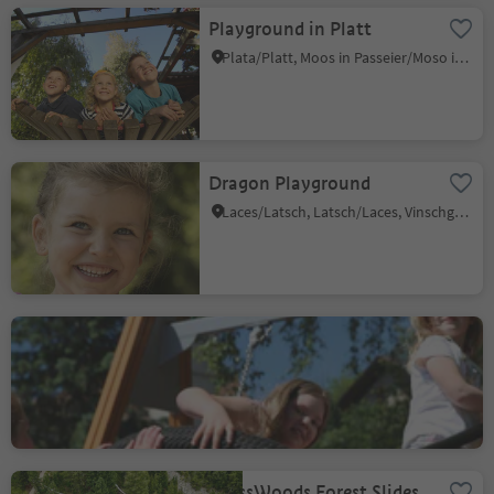
Playground in Platt
Plata/Platt, Moos in Passeier/Moso in Passiria, Meran/Merano and environs
Dragon Playground
Laces/Latsch, Latsch/Laces, Vinschgau/Val Venosta
Playground Middle School
Partschins/Parcines
Parcines/Partschins, Partschins/Parcines, Meran/Merano and environs
CrossWoods Forest Slides