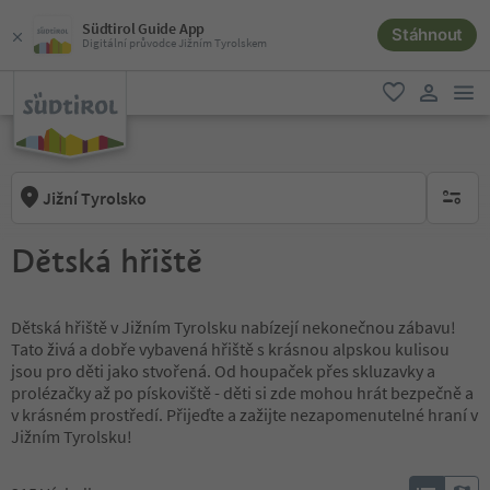
Südtirol Guide App
Stáhnout
Digitální průvodce Jižním Tyrolskem
odk
oblíbené
uživatel
Jižní Tyrolsko
brak ak
Dětská hřiště
Dětská hřiště v Jižním Tyrolsku nabízejí nekonečnou zábavu!
Tato živá a dobře vybavená hřiště s krásnou alpskou kulisou
jsou pro děti jako stvořená. Od houpaček přes skluzavky a
prolézačky až po pískoviště - děti si zde mohou hrát bezpečně a
v krásném prostředí. Přijeďte a zažijte nezapomenutelné hraní v
Jižním Tyrolsku!