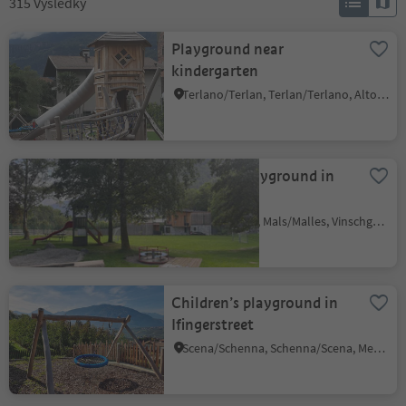
315
Výsledky
Playground near
kindergarten
Terlano/Terlan, Terlan/Terlano, Alto Adige Wine Road
Childrens playground in
Clusio
Clusio/Schleis, Mals/Malles, Vinschgau/Val Venosta
Children’s playground in
Ifingerstreet
Scena/Schenna, Schenna/Scena, Meran/Merano and environs