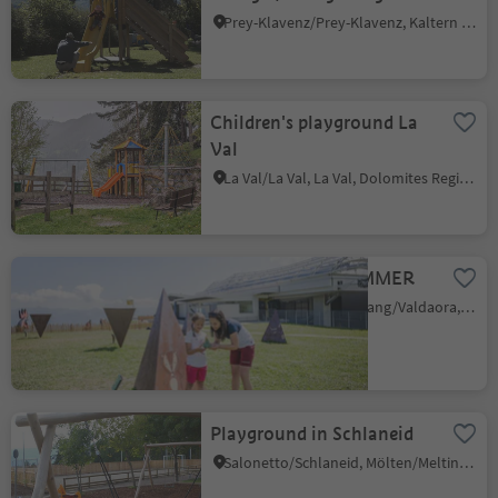
Prey-Klavenz/Prey-Klavenz, Kaltern an der Weinstraße/Caldaro sulla Strada del Vino, Alto Adige Wine Road
Children's playground La
Val
La Val/La Val, La Val, Dolomites Region Alta Badia
dolomites.zoo SUMMER
Riscone/Reischach, Olang/Valdaora, Dolomites Region Kronplatz/Plan de Corones
Playground in Schlaneid
Salonetto/Schlaneid, Mölten/Meltina, Bolzano/Bozen and environs