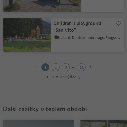
Children´s playground
"San Vito"
Braies di Dentro/Innerprags, Prags/Braies, Dolomites Region 3 Zinnen
1
2
...
1
2
3
11
3
4
1 - 30 z 315 výsledky
5
6
7
8
9
Další zážitky v teplém období
10
11