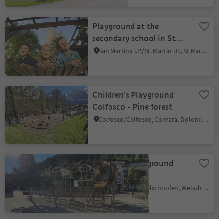
Playground at the
secondary school in St.
Martin
San Martino i.P./St. Martin i.P., St.Martin in Passeier/San Martino in Passiria, Meran/Merano and environs
Children's Playground
Colfosco - Pine forest
Colfosco/Colfosco, Corvara, Dolomites Region Alta Badia
Children's playground
Nova
Levante/Welschnofen
Nova Levante/Welschnofen, Welschnofen/Nova Levante, Dolomites Region Eggental
schoolyard