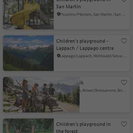
San Martin
Piccolino/Pikolein, San Martin /San Martino, Dolomites Region Kronplatz/Plan de Corones
Children's playground -
Lappach / Lappago centre
Lappago/Lappach, Mühlwald/Selva dei Molini, Ahrntal/Valle Aurina
WoodyWalk
Plose/Plose, Brixen/Bressanone, Brixen/Bressanone and environs
Children's playground in
the forest