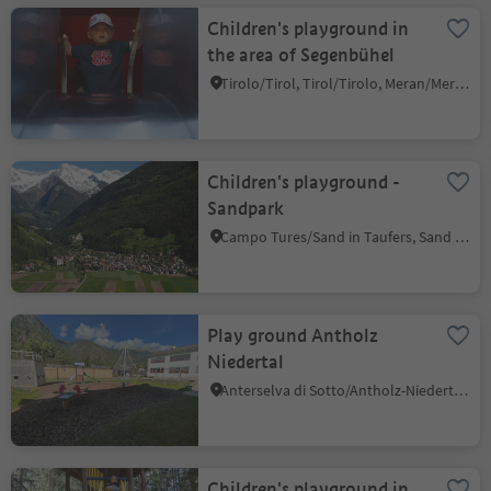
Children's playground in
the area of Segenbühel
Tirolo/Tirol, Tirol/Tirolo, Meran/Merano and environs
Children's playground -
Sandpark
Campo Tures/Sand in Taufers, Sand in Taufers/Campo Tures, Ahrntal/Valle Aurina
Play ground Antholz
Niedertal
Anterselva di Sotto/Antholz-Niedertal, Rasen-Antholz/Rasun Anterselva, Dolomites Region Kronplatz/Plan de Corones
Children's playground in