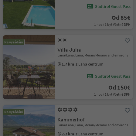
Südtirol Guest Pass
Od 85€
1 noc / 1 byt Včetně DPH
Na vyžádání
Villa Julia
Lana/Lana, Lana, Meran/Merano and environs
1.7 km
z Lana centrum
Südtirol Guest Pass
Od 150€
1 noc / 1 byt Včetně DPH
Na vyžádání
Kammerhof
Lana/Lana, Lana, Meran/Merano and environs
2.2 km
z Lana centrum