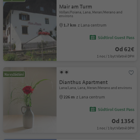
Mair am Turm
Völlan/Foiana, Lana, Meran/Merano and
environs
1.7 km
z Lana centrum
Südtirol Guest Pass
Od 62€
1 noc / 1 byt Včetně DPH
Na vyžádání
Dianthus Apartment
Lana/Lana, Lana, Meran/Merano and environs
226 m
z Lana centrum
Südtirol Guest Pass
Od 135€
1 noc / 1 byt Včetně DPH