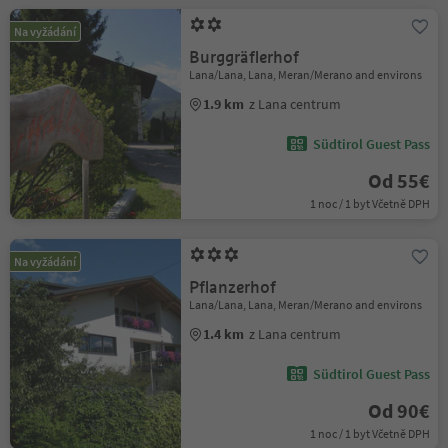
Na vyžádání
Burggräflerhof
Lana/Lana, Lana, Meran/Merano and environs
1.9 km
z Lana centrum
Südtirol Guest Pass
Od 55€
1 noc / 1 byt Včetně DPH
Na vyžádání
Pflanzerhof
Lana/Lana, Lana, Meran/Merano and environs
1.4 km
z Lana centrum
Südtirol Guest Pass
Od 90€
1 noc / 1 byt Včetně DPH