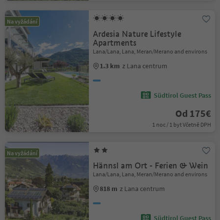
Na vyžádání
Ardesia Nature Lifestyle
Apartments
Lana/Lana, Lana, Meran/Merano and environs
1.3 km
z Lana centrum
Südtirol Guest Pass
Od 175€
1 noc / 1 byt Včetně DPH
Na vyžádání
Hännsl am Ort - Ferien & Wein
Lana/Lana, Lana, Meran/Merano and environs
818 m
z Lana centrum
Südtirol Guest Pass