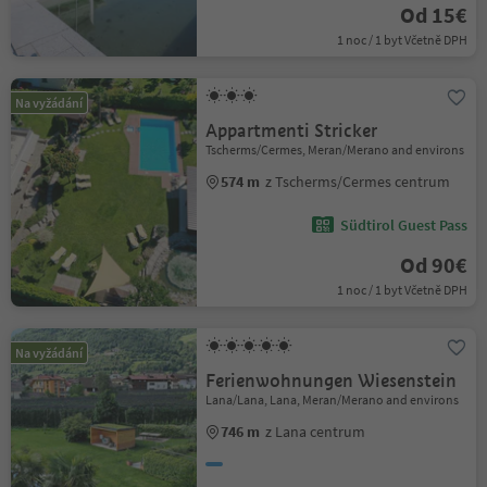
Od 15€
1 noc / 1 byt Včetně DPH
Na vyžádání
Appartmenti Stricker
Tscherms/Cermes, Meran/Merano and environs
574 m
z Tscherms/Cermes centrum
Südtirol Guest Pass
Od 90€
1 noc / 1 byt Včetně DPH
Na vyžádání
Ferienwohnungen Wiesenstein
Lana/Lana, Lana, Meran/Merano and environs
746 m
z Lana centrum