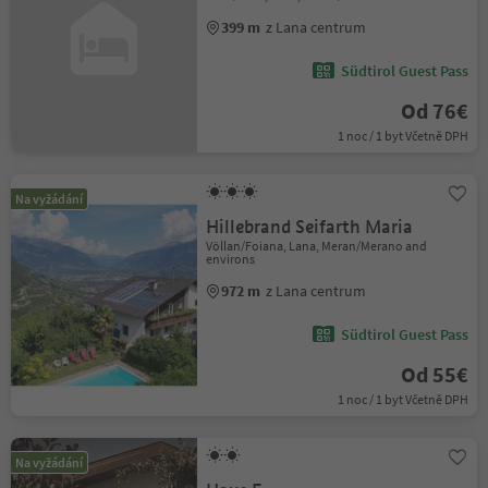
399 m
z Lana centrum
Südtirol Guest Pass
Od 76€
1 noc / 1 byt Včetně DPH
Na vyžádání
Hillebrand Seifarth Maria
Völlan/Foiana, Lana, Meran/Merano and
environs
972 m
z Lana centrum
Südtirol Guest Pass
Od 55€
1 noc / 1 byt Včetně DPH
Na vyžádání