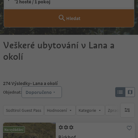
2 hosté / 1 pokoj
Hledat
Veškeré ubytování v Lana a
okolí
274
Výsledky
- Lana a okolí
Doporučeno
Objednat:
Südtirol Guest Pass
Hodnocení
Kategorie
Zpracovává
brak ak
Na vyžádání
Birkhof