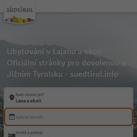
Ubytování v Lajanu a okolí -
Oficiální stránky pro dovolenou v
Jižním Tyrolsku - suedtirol.info
Kam chcete jet?
Lana a okolí
Vybrat termín
Hosté a pokoje