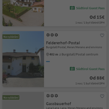
Südtirol Guest Pass
Od 15€
1 noc / 1 byt Včetně DPH
Na vyžádání
Feldererhof-Postal
Burgstall/Postal, Meran/Merano and environs
402 m
z Burgstall/Postal centrum
Südtirol Guest Pass
Od 88€
1 noc / 1 byt Včetně DPH
Na vyžádání
Gassbauerhof
Lana/Lana, Lana, Meran/Merano and environs