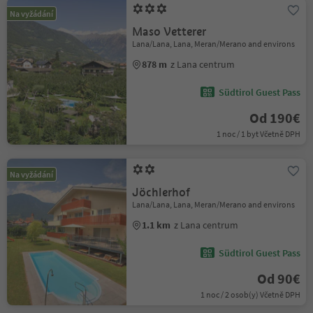
Na vyžádání
Maso Vetterer
Lana/Lana, Lana, Meran/Merano and environs
878 m
z Lana centrum
Südtirol Guest Pass
Od 190€
1 noc / 1 byt Včetně DPH
Na vyžádání
Jöchlerhof
Lana/Lana, Lana, Meran/Merano and environs
1.1 km
z Lana centrum
Südtirol Guest Pass
Od 90€
1 noc / 2 osob(y) Včetně DPH