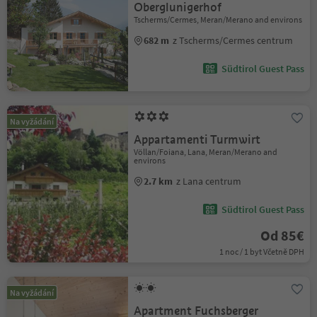
Oberglunigerhof
Tscherms/Cermes, Meran/Merano and environs
682 m
z Tscherms/Cermes centrum
Südtirol Guest Pass
Na vyžádání
Appartamenti Turmwirt
Völlan/Foiana, Lana, Meran/Merano and
environs
2.7 km
z Lana centrum
Südtirol Guest Pass
Od 85€
1 noc / 1 byt Včetně DPH
Na vyžádání
Apartment Fuchsberger