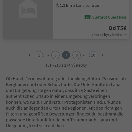
1.1 km
z Lana centrum
Südtirol Guest Pass
Od 75€
1 noc / 1 byt Včetně DPH
1
2
...
...
1
6
7
8
10
3
4
181 - 210 z 274 výsledky
5
6
Ob Hotel, Ferienwohnung oder familiengeführte Pension, ob
7
Bergbauernhof oder Schutzhütte: Die Unterkünfte in Lana
8
und Umgebung sorgen dafür, dass ihre Gäste einen
9
authentischen Urlaub in einer Umgebung verbringen
10
können, wo Kultur und Natur Protagonisten sind. Erkunde
auch die anliegenden Orte und Regionen. Mit den richtigen
Filtern und geprüften Bewertungen findest du bestimmt die
passende Unterkunft für deinen Traumurlaub. Lana und
Umgebung freut sich auf dich.