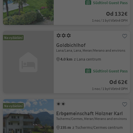
Südtirol Guest Pass
Od 132€
1 noc / 1 byt Včetně DPH
Na vyžádání
Goldbichlhof
Lana/Lana, Lana, Meran/Merano and environs
4.0 km
z Lana centrum
Südtirol Guest Pass
Od 62€
1 noc / 1 byt Včetně DPH
Na vyžádání
Erbgemeinschaft Holzner Karl
Tscherms/Cermes, Meran/Merano and environs
235 m
z Tscherms/Cermes centrum