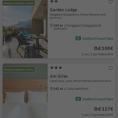
Rezervovatelné online
Garden Lodge
Gargazon/Gargazzone, Meran/Merano and
environs
283 m
z Gargazon/Gargazzone
centrum
Südtirol Guest Pass
Od 100€
1 noc / 1 byt Včetně DPH
Rezervovatelné online
Am Gries
Lana/Lana, Lana, Meran/Merano and environs
142 m
z Lana centrum
Südtirol Guest Pass
Od 117€
1 noc / 1 byt Včetně DPH