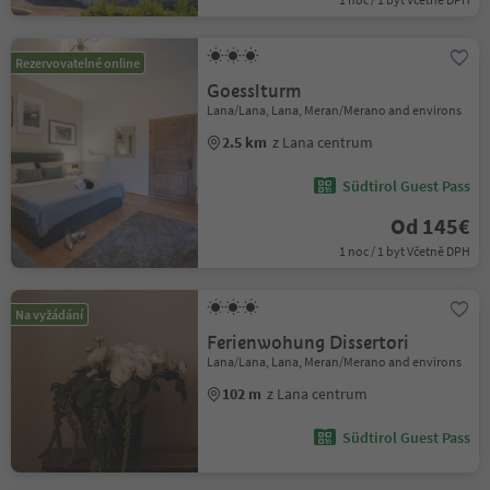
Rezervovatelné online
Goesslturm
Lana/Lana, Lana, Meran/Merano and environs
2.5 km
z Lana centrum
Südtirol Guest Pass
Od 145€
1 noc / 1 byt Včetně DPH
Na vyžádání
Ferienwohung Dissertori
Lana/Lana, Lana, Meran/Merano and environs
102 m
z Lana centrum
Südtirol Guest Pass