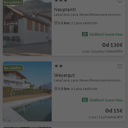
Na vyžádání
Neuprantl
Lana/Lana, Lana, Meran/Merano and environs
1.5 km
z Lana centrum
Südtirol Guest Pass
Od 130€
1 noc / 2 osob(y) Včetně DPH
Na vyžádání
Weyergut
Lana/Lana, Lana, Meran/Merano and environs
1.9 km
z Lana centrum
Südtirol Guest Pass
Od 15€
1 noc / 1 byt Včetně DPH