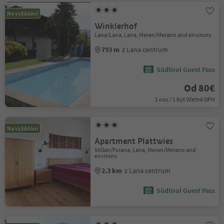
Na vyžádání
Winklerhof
Lana/Lana, Lana, Meran/Merano and environs
793 m
z Lana centrum
Südtirol Guest Pass
Od 80€
1 noc / 1 byt Včetně DPH
Na vyžádání
Apartment Plattwies
Völlan/Foiana, Lana, Meran/Merano and
environs
2.3 km
z Lana centrum
Südtirol Guest Pass