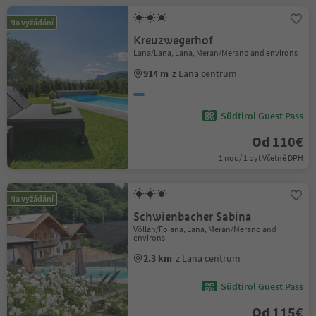
Na vyžádání
Kreuzwegerhof
Lana/Lana, Lana, Meran/Merano and environs
914 m
z Lana centrum
Südtirol Guest Pass
Od 110€
1 noc / 1 byt Včetně DPH
Na vyžádání
Schwienbacher Sabina
Völlan/Foiana, Lana, Meran/Merano and
environs
2.3 km
z Lana centrum
Südtirol Guest Pass
Od 115€