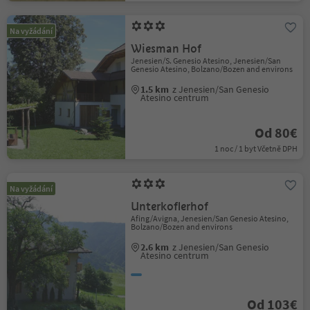
Na vyžádání
Wiesman Hof
Jenesien/S. Genesio Atesino, Jenesien/San
Genesio Atesino, Bolzano/Bozen and environs
1.5 km
z Jenesien/San Genesio
Atesino centrum
Od 80€
1 noc / 1 byt Včetně DPH
Na vyžádání
Unterkoflerhof
Afing/Avigna, Jenesien/San Genesio Atesino,
Bolzano/Bozen and environs
2.6 km
z Jenesien/San Genesio
Atesino centrum
Od 103€