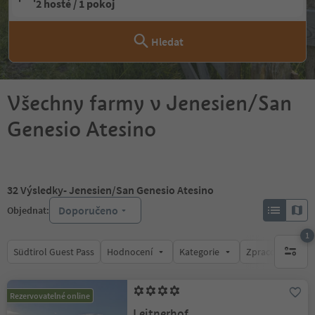
2 hosté / 1 pokoj
Hledat
Všechny farmy v Jenesien/San
Genesio Atesino
32
Výsledky
- Jenesien/San Genesio Atesino
Doporučeno
Objednat:
1
Südtirol Guest Pass
Hodnocení
Kategorie
Zpracovává
1 aktywn
Rezervovatelné online
Leitnerhof