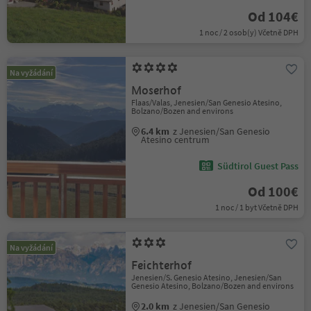
Od 104€
1 noc / 2 osob(y) Včetně DPH
Na vyžádání
Moserhof
Flaas/Valas, Jenesien/San Genesio Atesino,
Bolzano/Bozen and environs
6.4 km
z Jenesien/San Genesio
Atesino centrum
Südtirol Guest Pass
Od 100€
1 noc / 1 byt Včetně DPH
Na vyžádání
Feichterhof
Jenesien/S. Genesio Atesino, Jenesien/San
Genesio Atesino, Bolzano/Bozen and environs
2.0 km
z Jenesien/San Genesio