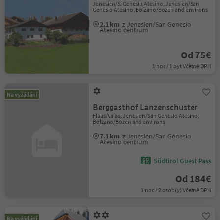
Jenesien/S. Genesio Atesino, Jenesien/San
Genesio Atesino, Bolzano/Bozen and environs
2.1 km
z Jenesien/San Genesio
Atesino centrum
Od 75€
1 noc / 1 byt Včetně DPH
Na vyžádání
Berggasthof Lanzenschuster
Flaas/Valas, Jenesien/San Genesio Atesino,
Bolzano/Bozen and environs
7.1 km
z Jenesien/San Genesio
Atesino centrum
Südtirol Guest Pass
Od 184€
1 noc / 2 osob(y) Včetně DPH
Na vyžádání