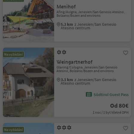
Menihof
Afing/Avigna, Jenesien/San Genesio Atesino,
Bolzano/Bozen and environs
5.2 km
z Jenesien/San Genesio
Atesino centrum
Na vyžádání
Weingartnerhof
Glaning/Cologna, Jenesien/San Genesio
Atesino, Bolzano/Bozen and environs
3.1 km
z Jenesien/San Genesio
Atesino centrum
Südtirol Guest Pass
Od 80€
1 noc / 1 byt Včetně DPH
Na vyžádání