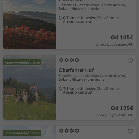
Flaas/Valas, Jenesien/San Genesio Atesino,
Bolzano/Bozen and environs
6.7 km
z Jenesien/San Genesio
Atesino centrum
Od 105€
1 noc / 1 byt Včetně DPH
Rezervovatelné online
Oberfahrer Hof
Flaas/Valas, Jenesien/San Genesio Atesino,
Bolzano/Bozen and environs
7.1 km
z Jenesien/San Genesio
Atesino centrum
Od 125€
1 noc / 1 byt Včetně DPH
Rezervovatelné online