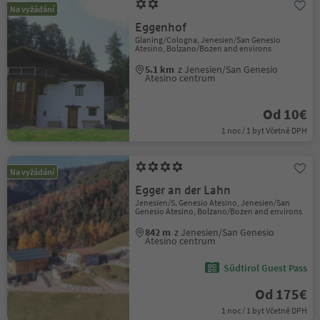
Na vyžádání
Eggenhof
Glaning/Cologna, Jenesien/San Genesio
Atesino, Bolzano/Bozen and environs
5.1 km
z Jenesien/San Genesio
Atesino centrum
Od 10€
1 noc / 1 byt Včetně DPH
Na vyžádání
Egger an der Lahn
Jenesien/S. Genesio Atesino, Jenesien/San
Genesio Atesino, Bolzano/Bozen and environs
842 m
z Jenesien/San Genesio
Atesino centrum
Südtirol Guest Pass
Od 175€
1 noc / 1 byt Včetně DPH