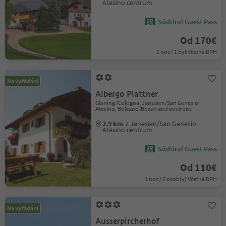
Atesino centrum
Südtirol Guest Pass
Od 170€
1 noc / 1 byt Včetně DPH
Na vyžádání
Albergo Plattner
Glaning/Cologna, Jenesien/San Genesio
Atesino, Bolzano/Bozen and environs
2.9 km
z Jenesien/San Genesio
Atesino centrum
Südtirol Guest Pass
Od 110€
1 noc / 2 osob(y) Včetně DPH
Na vyžádání
Ausserpircherhof