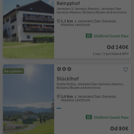
Rempphof
Jenesien/S. Genesio Atesino, Jenesien/San
Genesio Atesino, Bolzano/Bozen and environs
1.1 km
z Jenesien/San Genesio
Atesino centrum
Südtirol Guest Pass
Od 140€
1 noc / 1 byt Včetně DPH
Na vyžádání
Stücklhof
Nobls/Nobls, Jenesien/San Genesio Atesino,
Bolzano/Bozen and environs
3.0 km
z Jenesien/San Genesio
Atesino centrum
Südtirol Guest Pass
Od 80€