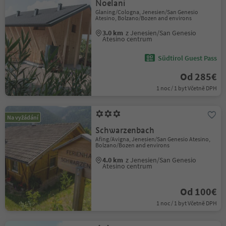
Noelani
Glaning/Cologna, Jenesien/San Genesio
Atesino, Bolzano/Bozen and environs
3.0 km
z Jenesien/San Genesio
Atesino centrum
Südtirol Guest Pass
Od 285€
1 noc / 1 byt Včetně DPH
Na vyžádání
Schwarzenbach
Afing/Avigna, Jenesien/San Genesio Atesino,
Bolzano/Bozen and environs
4.0 km
z Jenesien/San Genesio
Atesino centrum
Od 100€
1 noc / 1 byt Včetně DPH