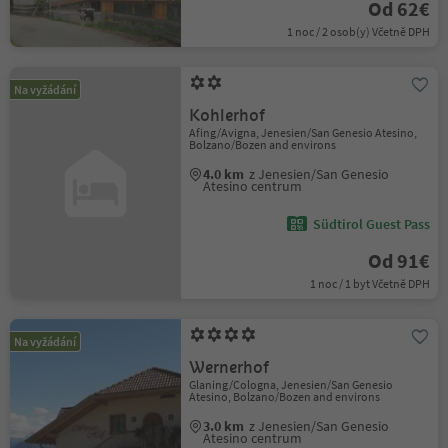
Od 62€
1 noc / 2 osob(y) Včetně DPH
Na vyžádání
Kohlerhof
Afing/Avigna, Jenesien/San Genesio Atesino,
Bolzano/Bozen and environs
4.0 km
z Jenesien/San Genesio
Atesino centrum
Südtirol Guest Pass
Od 91€
1 noc / 1 byt Včetně DPH
Na vyžádání
Wernerhof
Glaning/Cologna, Jenesien/San Genesio
Atesino, Bolzano/Bozen and environs
3.0 km
z Jenesien/San Genesio
Atesino centrum