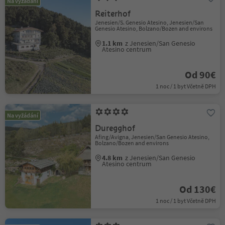
Na vyžádání
Reiterhof
Jenesien/S. Genesio Atesino, Jenesien/San
Genesio Atesino, Bolzano/Bozen and environs
1.1 km
z Jenesien/San Genesio
Atesino centrum
Od 90€
1 noc / 1 byt Včetně DPH
Na vyžádání
Duregghof
Afing/Avigna, Jenesien/San Genesio Atesino,
Bolzano/Bozen and environs
4.8 km
z Jenesien/San Genesio
Atesino centrum
Od 130€
1 noc / 1 byt Včetně DPH