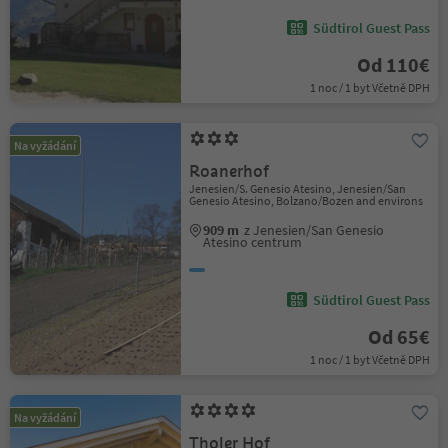
Südtirol Guest Pass
Od 110€
1 noc / 1 byt Včetně DPH
Na vyžádání
Roanerhof
Jenesien/S. Genesio Atesino, Jenesien/San
Genesio Atesino, Bolzano/Bozen and environs
909 m
z Jenesien/San Genesio
Atesino centrum
Südtirol Guest Pass
Od 65€
1 noc / 1 byt Včetně DPH
Na vyžádání
Tholer Hof