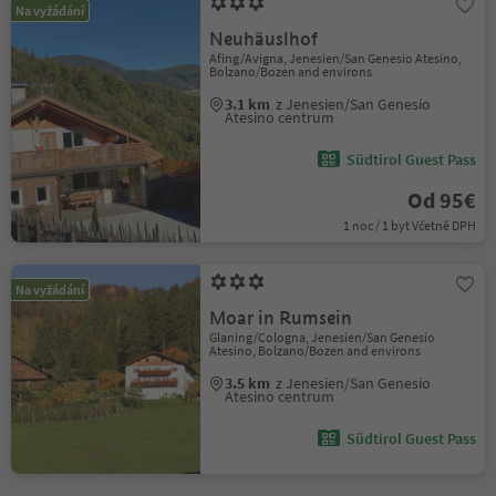
Na vyžádání
Neuhäuslhof
Afing/Avigna, Jenesien/San Genesio Atesino,
Bolzano/Bozen and environs
3.1 km
z Jenesien/San Genesio
Atesino centrum
Südtirol Guest Pass
Od 95€
1 noc / 1 byt Včetně DPH
Na vyžádání
Moar in Rumsein
Glaning/Cologna, Jenesien/San Genesio
Atesino, Bolzano/Bozen and environs
3.5 km
z Jenesien/San Genesio
Atesino centrum
Südtirol Guest Pass