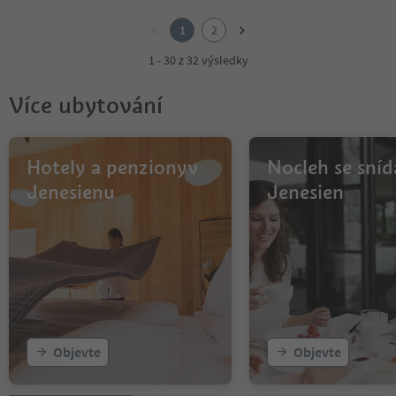
1
2
1
2
1 - 30 z 32 výsledky
Více ubytování
Hotely a penzionyv
Nocleh se sníd
Jenesienu
Jenesien
Objevte
Objevte