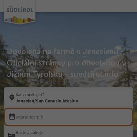
Dovolená na farmě v Jenesienu -
Oficiální stránky pro dovolenou v
Jižním Tyrolsku - suedtirol.info
Kam chcete jet?
Jenesien/San Genesio Atesino
Vybrat termín
Hosté a pokoje