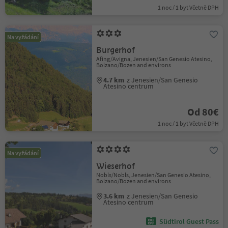
1 noc / 1 byt Včetně DPH
Na vyžádání
Burgerhof
Afing/Avigna, Jenesien/San Genesio Atesino,
Bolzano/Bozen and environs
4.7 km
z Jenesien/San Genesio
Atesino centrum
Od 80€
1 noc / 1 byt Včetně DPH
Na vyžádání
Wieserhof
Nobls/Nobls, Jenesien/San Genesio Atesino,
Bolzano/Bozen and environs
3.6 km
z Jenesien/San Genesio
Atesino centrum
Südtirol Guest Pass