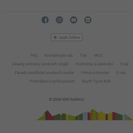
Jazyk: Čeština
FAQ
Kontaktujte nás
Tisk
MICE
Zásady ochrany osobních údajů
Podmínky a ujednání
Tiráž
Zásady používání souborů cookie
Filmová komise
O nás
Prohlášení o přístupnosti
South Tyrol B2B
© 2026 IDM Südtirol