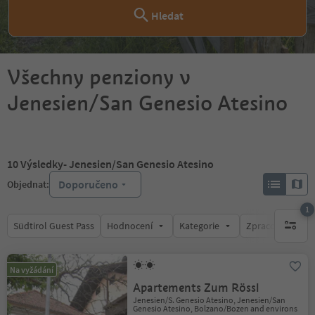
Hledat
Všechny penziony v
Jenesien/San Genesio Atesino
10
Výsledky
- Jenesien/San Genesio Atesino
Doporučeno
Objednat:
1
Südtirol Guest Pass
Hodnocení
Kategorie
Zpracovává
1 aktywn
Na vyžádání
Apartements Zum Rössl
Jenesien/S. Genesio Atesino, Jenesien/San
Genesio Atesino, Bolzano/Bozen and environs