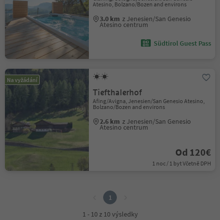
Atesino, Bolzano/Bozen and environs
3.0 km
z Jenesien/San Genesio
Atesino centrum
Südtirol Guest Pass
Na vyžádání
Tiefthalerhof
Afing/Avigna, Jenesien/San Genesio Atesino,
Bolzano/Bozen and environs
2.6 km
z Jenesien/San Genesio
Atesino centrum
Od 120€
1 noc / 1 byt Včetně DPH
1
1
1 - 10 z 10 výsledky