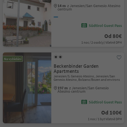
14 m
z Jenesien/San Genesio Atesino
centrum
Südtirol Guest Pass
Od 80€
1 noc / 2 osob(y) Včetně DPH
Na vyžádání
Beckenbinder Garden
Apartments
Jenesien/S. Genesio Atesino, Jenesien/San
Genesio Atesino, Bolzano/Bozen and environs
197 m
z Jenesien/San Genesio
Atesino centrum
Südtirol Guest Pass
Od 100€
1 noc / 1 byt Včetně DPH