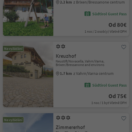
2.2 km
z Brixen/Bressanone centrum
Südtirol Guest Pass
Od 80€
1 noc / 2 osob(y) Včetně DPH
Na vyžádání
Kreuzhof
Neustift/Novacella, Vahrn/Varna,
Brixen/Bressanone and environs
1.7 km
z Vahrn/Varna centrum
Südtirol Guest Pass
Od 75€
1 noc / 1 byt Včetně DPH
Na vyžádání
Zimmererhof