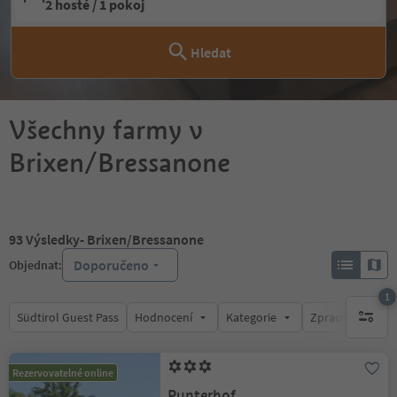
2 hosté / 1 pokoj
Hledat
Všechny farmy v
Brixen/Bressanone
93
Výsledky
- Brixen/Bressanone
Doporučeno
Objednat:
1
Südtirol Guest Pass
Hodnocení
Kategorie
Zpracovává
1 aktywn
Rezervovatelné online
Punterhof