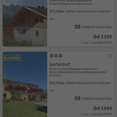
Plose/Plose, Brixen/Bressanone,
Brixen/Bressanone and environs
7.5 km
z Brixen/Bressanone centrum
Südtirol Guest Pass
Od 120€
1 noc / 1 byt Včetně DPH
Na vyžádání
Gartenhof
Brixen Umland/Bressanone dintorni,
Brixen/Bressanone, Brixen/Bressanone and
environs
1.9 km
z Brixen/Bressanone centrum
Südtirol Guest Pass
Od 109€
1 noc / 1 byt Včetně DPH