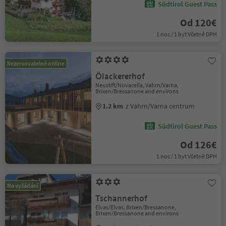
Südtirol Guest Pass
Od 120€
1 noc / 1 byt Včetně DPH
Rezervovatelné online
Ölackererhof
Neustift/Novacella, Vahrn/Varna,
Brixen/Bressanone and environs
1.2 km
z Vahrn/Varna centrum
Südtirol Guest Pass
Od 126€
1 noc / 1 byt Včetně DPH
Na vyžádání
Tschannerhof
Elvas/Elvas, Brixen/Bressanone,
Brixen/Bressanone and environs