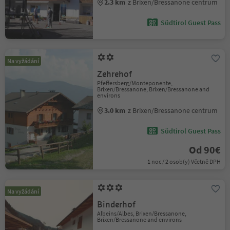
2.3 km
z Brixen/Bressanone centrum
Südtirol Guest Pass
Na vyžádání
Zehrehof
Pfeffersberg/Monteponente,
Brixen/Bressanone, Brixen/Bressanone and
environs
3.0 km
z Brixen/Bressanone centrum
Südtirol Guest Pass
Od 90€
1 noc / 2 osob(y) Včetně DPH
Na vyžádání
Binderhof
Albeins/Albes, Brixen/Bressanone,
Brixen/Bressanone and environs