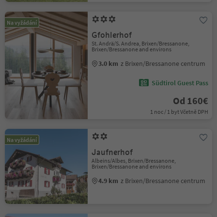
Na vyžádání
Gfohlerhof
St. Andrä/S. Andrea, Brixen/Bressanone,
Brixen/Bressanone and environs
3.0 km
z Brixen/Bressanone centrum
Südtirol Guest Pass
Od 160€
1 noc / 1 byt Včetně DPH
Na vyžádání
Jaufnerhof
Albeins/Albes, Brixen/Bressanone,
Brixen/Bressanone and environs
4.9 km
z Brixen/Bressanone centrum