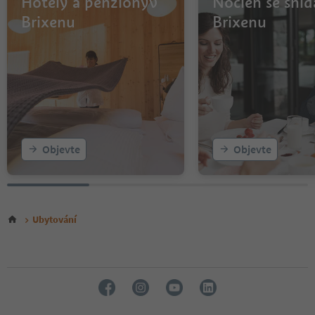
Hotely a penzionyv
Nocleh se sníd
Brixenu
Brixenu
Objevte
Objevte
Ubytování