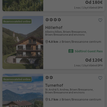
Od 180€
1 noc / 1 byt Včetně DPH
Rezervovatelné online
Höllerhof
Albeins/Albes, Brixen/Bressanone,
Brixen/Bressanone and environs
4.8 km
z Brixen/Bressanone centrum
Südtirol Guest Pass
Od 120€
1 noc / 1 byt Včetně DPH
Rezervovatelné online
Turnerhof
St. Andrä/S. Andrea, Brixen/Bressanone,
Brixen/Bressanone and environs
1.7 km
z Brixen/Bressanone centrum