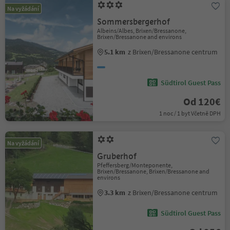
Na vyžádání
Sommersbergerhof
Albeins/Albes, Brixen/Bressanone,
Brixen/Bressanone and environs
5.1 km
z Brixen/Bressanone centrum
Südtirol Guest Pass
Od 120€
1 noc / 1 byt Včetně DPH
Na vyžádání
Gruberhof
Pfeffersberg/Monteponente,
Brixen/Bressanone, Brixen/Bressanone and
environs
3.3 km
z Brixen/Bressanone centrum
Südtirol Guest Pass