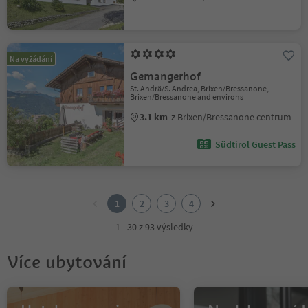
Na vyžádání
Gemangerhof
St. Andrä/S. Andrea, Brixen/Bressanone,
Brixen/Bressanone and environs
3.1 km
z Brixen/Bressanone centrum
Südtirol Guest Pass
1
2
1
2
3
4
3
4
1 - 30 z 93 výsledky
Více ubytování