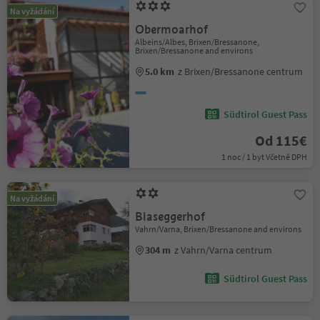
Na vyžádání
Obermoarhof
Albeins/Albes, Brixen/Bressanone,
Brixen/Bressanone and environs
5.0 km
z Brixen/Bressanone centrum
Südtirol Guest Pass
Od 115€
1 noc / 1 byt Včetně DPH
Na vyžádání
Blaseggerhof
Vahrn/Varna, Brixen/Bressanone and environs
304 m
z Vahrn/Varna centrum
Südtirol Guest Pass