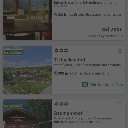
Brixen/Bressanone, Brixen/Bressanone and
environs
2.5 km
z Brixen/Bressanone centrum
Od 200€
1 noc / 1 byt Včetně DPH
Na vyžádání
Tschiedererhof
Vahrn/Varna, Brixen/Bressanone and environs
909 m
z Vahrn/Varna centrum
Südtirol Guest Pass
Na vyžádání
Baumannhof
St. Andrä/S. Andrea, Brixen/Bressanone,
Brixen/Bressanone and environs