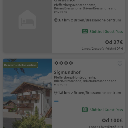
Pfeffersberg/Monteponente,
Brixen/Bressanone, Brixen/Bressanone and
environs
3.7 km
z Brixen/Bressanone centrum
Südtirol Guest Pass
Od 27€
1 noc / 2 osob(y) Včetně DPH
Rezervovatelné online
Sigmundhof
Pfeffersberg/Monteponente,
Brixen/Bressanone, Brixen/Bressanone and
environs
1.8 km
z Brixen/Bressanone centrum
Südtirol Guest Pass
Od 100€
1 noc / 1 byt Včetně DPH