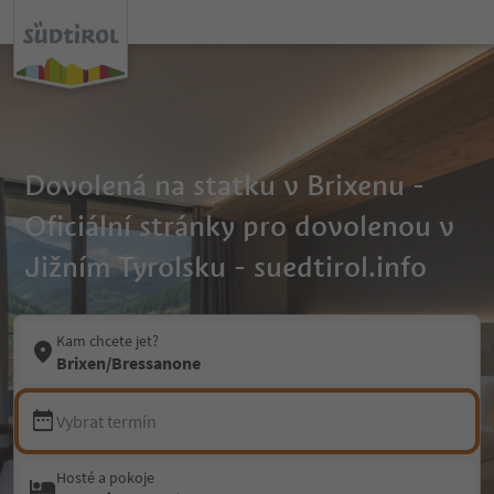
Dovolená na statku v Brixenu -
Oficiální stránky pro dovolenou v
Jižním Tyrolsku - suedtirol.info
Kam chcete jet?
Brixen/Bressanone
Vybrat termín
Hosté a pokoje