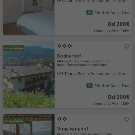
2.6 km
z Brixen/Bressanone centrum
Südtirol Guest Pass
Od 200€
1 noc / 1 byt Včetně DPH
Na vyžádání
Bodnerhof
Albeins/Albes, Brixen/Bressanone,
Brixen/Bressanone and environs
2.7 km
z Brixen/Bressanone centrum
Südtirol Guest Pass
Od 200€
1 noc / 1 byt Včetně DPH
Na vyžádání
Vogelsanghof
Brixen Umland/Bressanone dintorni,