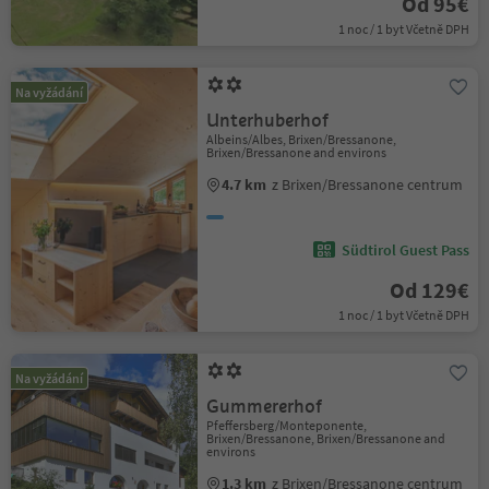
Od 95€
1 noc / 1 byt Včetně DPH
Na vyžádání
Unterhuberhof
Albeins/Albes, Brixen/Bressanone,
Brixen/Bressanone and environs
4.7 km
z Brixen/Bressanone centrum
Südtirol Guest Pass
Od 129€
1 noc / 1 byt Včetně DPH
Na vyžádání
Gummererhof
Pfeffersberg/Monteponente,
Brixen/Bressanone, Brixen/Bressanone and
environs
1.3 km
z Brixen/Bressanone centrum