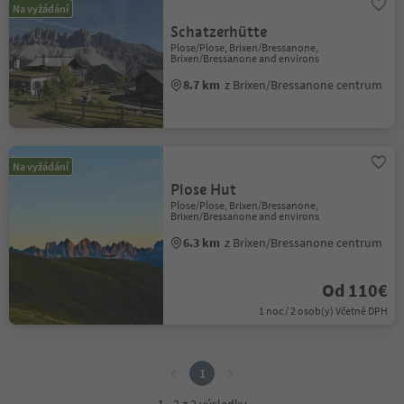
Na vyžádání
Schatzerhütte
Plose/Plose, Brixen/Bressanone,
Brixen/Bressanone and environs
8.7 km
z Brixen/Bressanone centrum
Na vyžádání
Plose Hut
Plose/Plose, Brixen/Bressanone,
Brixen/Bressanone and environs
6.3 km
z Brixen/Bressanone centrum
Od 110€
1 noc / 2 osob(y) Včetně DPH
1
1