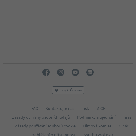
Jazyk: Čeština
FAQ
Kontaktujte nás
Tisk
MICE
Zásady ochrany osobních údajů
Podmínky a ujednání
Tiráž
Zásady používání souborů cookie
Filmová komise
O nás
Prohlášení o přístupnosti
South Tyrol B2B