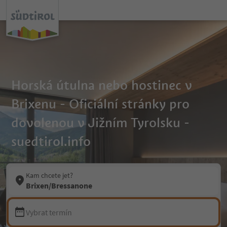
Horská útulna nebo hostinec v
Brixenu - Oficiální stránky pro
dovolenou v Jižním Tyrolsku -
suedtirol.info
Kam chcete jet?
Brixen/Bressanone
Vybrat termín