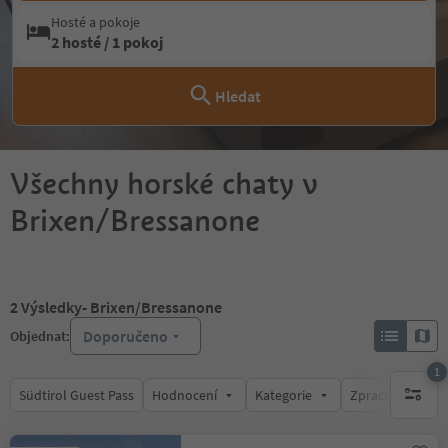
Hosté a pokoje
2 hosté / 1 pokoj
Hledat
Všechny horské chaty v
Brixen/Bressanone
2
Výsledky
- Brixen/Bressanone
Doporučeno
Objednat:
1
Südtirol Guest Pass
Hodnocení
Kategorie
Zpracovává
1 aktywn