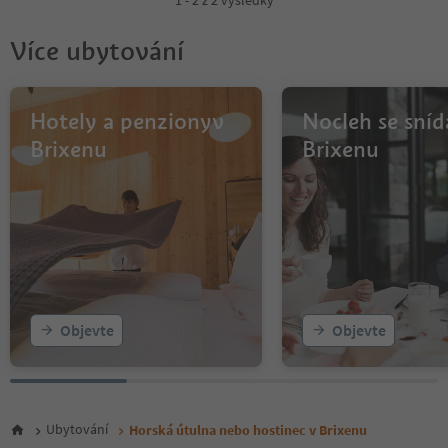
1 - 2 z 2 výsledky
Více ubytování
Hotely a penzionyv
Nocleh se sníd
Brixenu
Brixenu
Objevte
Objevte
Ubytování
Horská útulna nebo hostinec v Brixenu