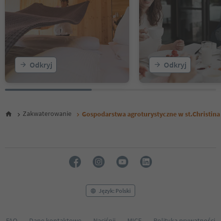
Odkryj
Odkryj
Zakwaterowanie
Gospodarstwa agroturystyczne w st.Christina
Język: Polski
FAQ
Dane kontaktowe
Naciśnij
MICE
Polityka prywatności