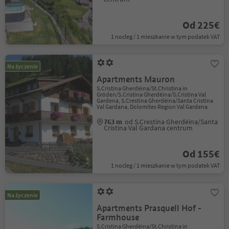
Od 225€
1 nocleg / 1 mieszkanie w tym podatek VAT
Na życzenie
Apartments Mauron
S.Cristina Gherdëina/St.Christina in
Gröden/S.Cristina Gherdëina/S.Cristina Val
Gardena, S.Crestina Gherdëina/Santa Cristina
Val Gardana, Dolomites Region Val Gardena
763 m
od S.Crestina Gherdëina/Santa
Cristina Val Gardana centrum
Od 155€
1 nocleg / 1 mieszkanie w tym podatek VAT
Na życzenie
Apartments Prasquell Hof -
Farmhouse
S.Cristina Gherdëina/St.Christina in