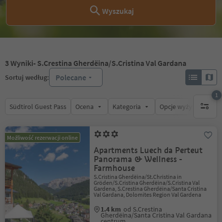
Wyszukaj
3
Wyniki
- S.Crestina Gherdëina/S.Cristina Val Gardana
Polecane
Sortuj według:
1
Südtirol Guest Pass
Ocena
Kategoria
Opcje wyżywienia
1 aktywn
Możliwość rezerwacji online
Apartments Luech da Perteut
Panorama & Wellness -
Farmhouse
S.Cristina Gherdëina/St.Christina in
Gröden/S.Cristina Gherdëina/S.Cristina Val
Gardena, S.Crestina Gherdëina/Santa Cristina
Val Gardana, Dolomites Region Val Gardena
1.4 km
od S.Crestina
Gherdëina/Santa Cristina Val Gardana
centrum