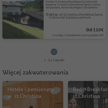
Gröden/S.Cristina Gherdëina/S.Cristina Val
Gardena, S.Crestina Gherdëina/Santa Cristina
Val Gardana, Dolomites Region Val Gardena
267 m
od S.Crestina Gherdëina/Santa
Cristina Val Gardana centrum
Od 110€
1 nocleg / 1 mieszkanie w tym podatek VAT
1
1
1 - 3 z 3 wyniki
Więcej zakwaterowania
Hotele i pensjonaty
Bed&Breakfas
w st.Christina
st.Christina