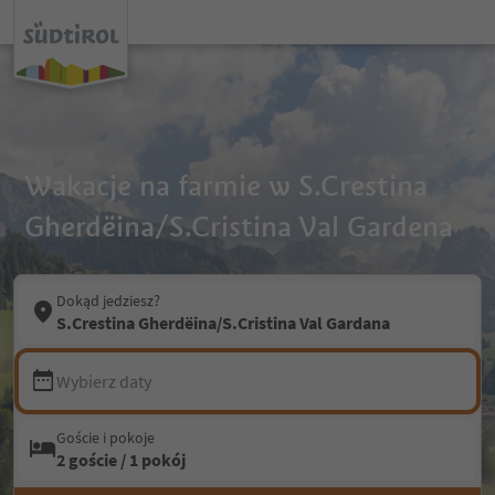
Wakacje na farmie w S.Crestina
Gherdëina/S.Cristina Val Gardena
Dokąd jedziesz?
S.Crestina Gherdëina/S.Cristina Val Gardana
Wybierz daty
Goście i pokoje
2 goście / 1 pokój