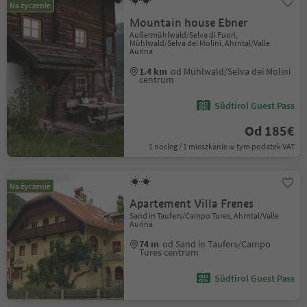
Na życzenie
Mountain house Ebner
Außermühlwald/Selva di Fuori,
Mühlwald/Selva dei Molini, Ahrntal/Valle
Aurina
1.4 km
od Mühlwald/Selva dei Molini
centrum
Südtirol Guest Pass
Od 185€
1 nocleg / 1 mieszkanie w tym podatek VAT
Na życzenie
Apartement Villa Frenes
Sand in Taufers/Campo Tures, Ahrntal/Valle
Aurina
74 m
od Sand in Taufers/Campo
Tures centrum
Südtirol Guest Pass