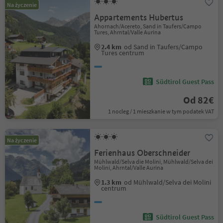
Na życzenie
Appartements Hubertus
Ahornach/Acereto, Sand in Taufers/Campo
Tures, Ahrntal/Valle Aurina
2.4 km
od Sand in Taufers/Campo
Tures centrum
Südtirol Guest Pass
Od 82€
1 nocleg / 1 mieszkanie w tym podatek VAT
Na życzenie
Ferienhaus Oberschneider
Mühlwald/Selva die Molini, Mühlwald/Selva dei
Molini, Ahrntal/Valle Aurina
1.3 km
od Mühlwald/Selva dei Molini
centrum
Südtirol Guest Pass