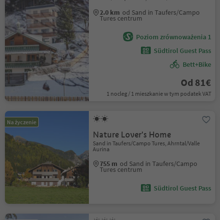
2.0 km
od Sand in Taufers/Campo
Tures centrum
Poziom zrównoważenia 1
Südtirol Guest Pass
Bett+Bike
Od 81€
1 nocleg / 1 mieszkanie w tym podatek VAT
Na życzenie
Nature Lover's Home
Sand in Taufers/Campo Tures, Ahrntal/Valle
Aurina
755 m
od Sand in Taufers/Campo
Tures centrum
Südtirol Guest Pass