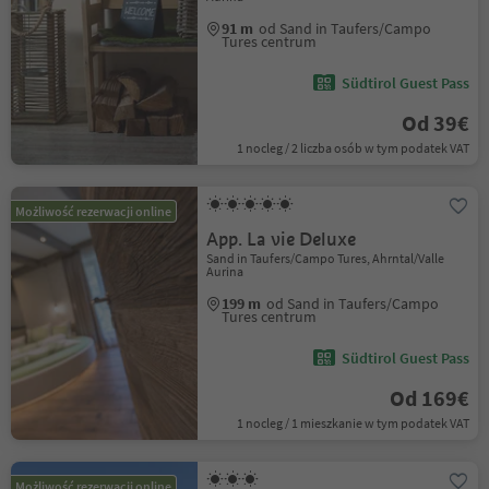
91 m
od Sand in Taufers/Campo
Tures centrum
Südtirol Guest Pass
Od 39€
1 nocleg / 2 liczba osób w tym podatek VAT
Możliwość rezerwacji online
App. La vie Deluxe
Sand in Taufers/Campo Tures, Ahrntal/Valle
Aurina
199 m
od Sand in Taufers/Campo
Tures centrum
Südtirol Guest Pass
Od 169€
1 nocleg / 1 mieszkanie w tym podatek VAT
Możliwość rezerwacji online