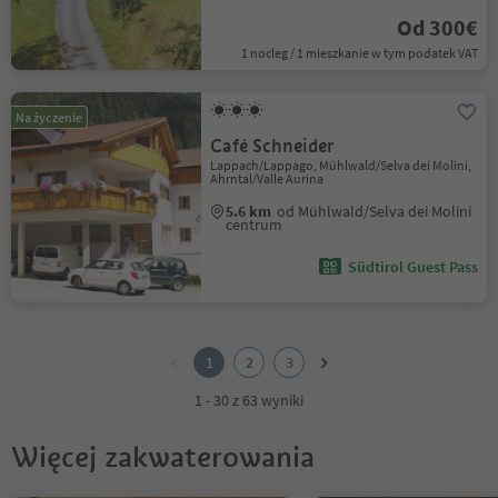
Od 300€
1 nocleg / 1 mieszkanie w tym podatek VAT
Na życzenie
Café Schneider
Lappach/Lappago, Mühlwald/Selva dei Molini,
Ahrntal/Valle Aurina
5.6 km
od Mühlwald/Selva dei Molini
centrum
Südtirol Guest Pass
1
2
1
2
3
3
1 - 30 z 63 wyniki
Więcej zakwaterowania