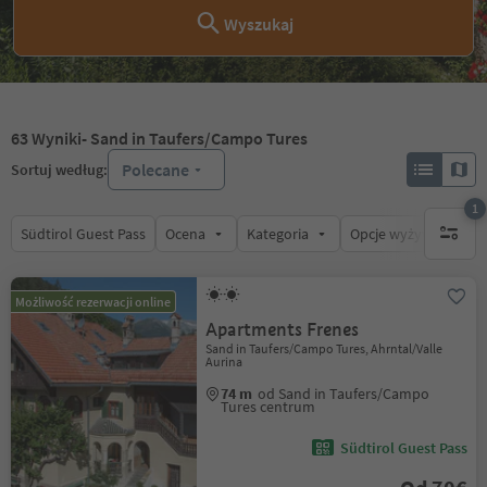
Wyszukaj
63
Wyniki
- Sand in Taufers/Campo Tures
Polecane
Sortuj według:
1
Südtirol Guest Pass
Ocena
Kategoria
Opcje wyżywienia
1 aktywn
Możliwość rezerwacji online
Apartments Frenes
Sand in Taufers/Campo Tures, Ahrntal/Valle
Aurina
74 m
od Sand in Taufers/Campo
Tures centrum
Südtirol Guest Pass