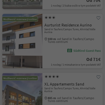
Od 70€
1 nocleg / 2 liczba osób w tym podatek VAT
Możliwość rezerwacji online
Aurturist Residence Aurino
Sand in Taufers/Campo Tures, Ahrntal/Valle
Aurina
100 m
od Sand in Taufers/Campo
Tures centrum
Südtirol Guest Pass
Od 71€
1 nocleg / 1 mieszkanie w tym podatek VAT
Możliwość rezerwacji online
XL Appartements Sand
Sand in Taufers/Campo Tures, Ahrntal/Valle
Aurina
485 m
od Sand in Taufers/Campo
Tures centrum