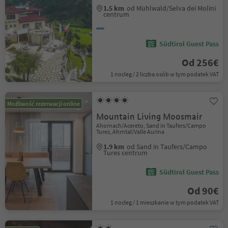
1.5 km
od Mühlwald/Selva dei Molini
centrum
Südtirol Guest Pass
Od 256€
1 nocleg / 2 liczba osób w tym podatek VAT
Możliwość rezerwacji online
Mountain Living Moosmair
Ahornach/Acereto, Sand in Taufers/Campo
Tures, Ahrntal/Valle Aurina
1.9 km
od Sand in Taufers/Campo
Tures centrum
Südtirol Guest Pass
Od 90€
1 nocleg / 1 mieszkanie w tym podatek VAT