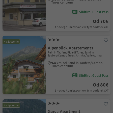
Tures centrum
Südtirol Guest Pass
Od 70€
1 nocleg / 1 mieszkanie w tym podatek VAT
Na życzenie
Alpenblick Apartements
Rein in Taufers/Riva di Tures, Sand in
Taufers/Campo Tures, Ahrntal/Valle Aurina
9.4 km
od Sand in Taufers/Campo
Tures centrum
Südtirol Guest Pass
Od 80€
1 nocleg / 1 mieszkanie w tym podatek VAT
Na życzenie
Gaiga Apartment