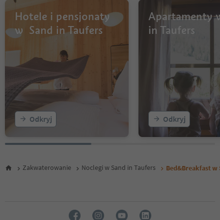
Hotele i pensjonaty
Apartamenty 
w Sand in Taufers
in Taufers
Odkryj
Odkryj
Zakwaterowanie
Noclegi w Sand in Taufers
Bed&Breakfast w 