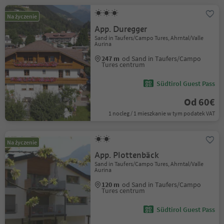
Na życzenie
App. Duregger
Sand in Taufers/Campo Tures, Ahrntal/Valle
Aurina
247 m
od Sand in Taufers/Campo
Tures centrum
Südtirol Guest Pass
Od 60€
1 nocleg / 1 mieszkanie w tym podatek VAT
Na życzenie
App. Plottenbäck
Sand in Taufers/Campo Tures, Ahrntal/Valle
Aurina
120 m
od Sand in Taufers/Campo
Tures centrum
Südtirol Guest Pass