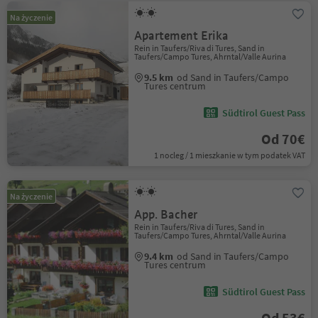
Na życzenie
Apartement Erika
Rein in Taufers/Riva di Tures, Sand in
Taufers/Campo Tures, Ahrntal/Valle Aurina
9.5 km
od Sand in Taufers/Campo
Tures centrum
Südtirol Guest Pass
Od 70€
1 nocleg / 1 mieszkanie w tym podatek VAT
Na życzenie
App. Bacher
Rein in Taufers/Riva di Tures, Sand in
Taufers/Campo Tures, Ahrntal/Valle Aurina
9.4 km
od Sand in Taufers/Campo
Tures centrum
Südtirol Guest Pass
Od 53€