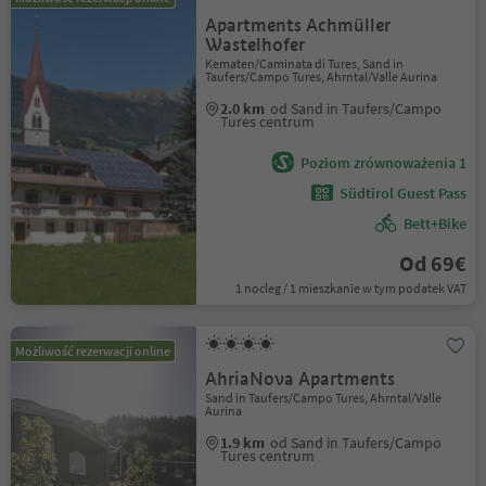
Apartments Achmüller
Wastelhofer
Kematen/Caminata di Tures, Sand in
Taufers/Campo Tures, Ahrntal/Valle Aurina
2.0 km
od Sand in Taufers/Campo
Tures centrum
Poziom zrównoważenia 1
Südtirol Guest Pass
Bett+Bike
Od 69€
1 nocleg / 1 mieszkanie w tym podatek VAT
Możliwość rezerwacji online
AhriaNova Apartments
Sand in Taufers/Campo Tures, Ahrntal/Valle
Aurina
1.9 km
od Sand in Taufers/Campo
Tures centrum