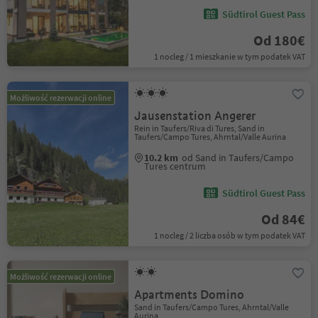
Südtirol Guest Pass
Od 180€
1 nocleg / 1 mieszkanie w tym podatek VAT
Możliwość rezerwacji online
Jausenstation Angerer
Rein in Taufers/Riva di Tures, Sand in
Taufers/Campo Tures, Ahrntal/Valle Aurina
10.2 km
od Sand in Taufers/Campo
Tures centrum
Südtirol Guest Pass
Od 84€
1 nocleg / 2 liczba osób w tym podatek VAT
Możliwość rezerwacji online
Apartments Domino
Sand in Taufers/Campo Tures, Ahrntal/Valle
Aurina