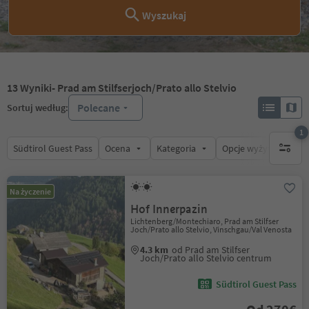
Wyszukaj
13
Wyniki
- Prad am Stilfserjoch/Prato allo Stelvio
Polecane
Sortuj według:
1
Südtirol Guest Pass
Ocena
Kategoria
Opcje wyżywienia
1 aktywn
Na życzenie
Hof Innerpazin
Lichtenberg/Montechiaro, Prad am Stilfser
Joch/Prato allo Stelvio, Vinschgau/Val Venosta
4.3 km
od Prad am Stilfser
Joch/Prato allo Stelvio centrum
Südtirol Guest Pass