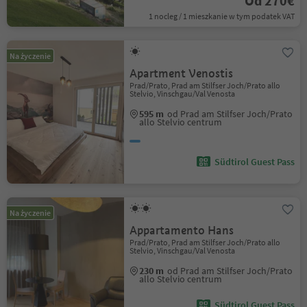
Od 270€
1 nocleg / 1 mieszkanie w tym podatek VAT
Na życzenie
Apartment Venostis
Prad/Prato, Prad am Stilfser Joch/Prato allo
Stelvio, Vinschgau/Val Venosta
595 m
od Prad am Stilfser Joch/Prato
allo Stelvio centrum
Südtirol Guest Pass
Na życzenie
Appartamento Hans
Prad/Prato, Prad am Stilfser Joch/Prato allo
Stelvio, Vinschgau/Val Venosta
230 m
od Prad am Stilfser Joch/Prato
allo Stelvio centrum
Südtirol Guest Pass