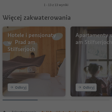
1 - 13 z 13 wyniki
Więcej zakwaterowania
Hotele i pensjonaty
Apartamenty 
w Prad am
am Stilfserjoc
Stilfserjoch
Odkryj
Odkryj