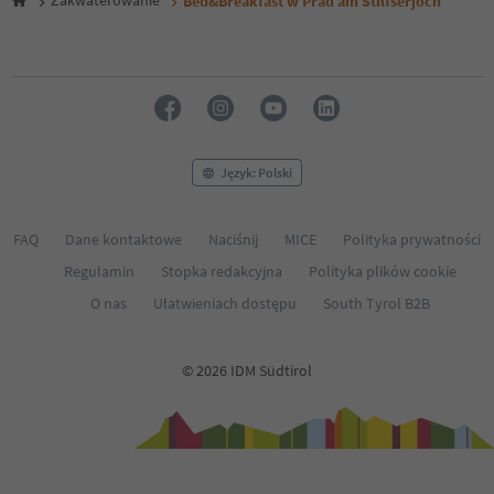
Zakwaterowanie
Bed&Breakfast w Prad am Stilfserjoch
Język: Polski
FAQ
Dane kontaktowe
Naciśnij
MICE
Polityka prywatności
Regulamin
Stopka redakcyjna
Polityka plików cookie
O nas
Ułatwieniach dostępu
South Tyrol B2B
© 2026 IDM Südtirol