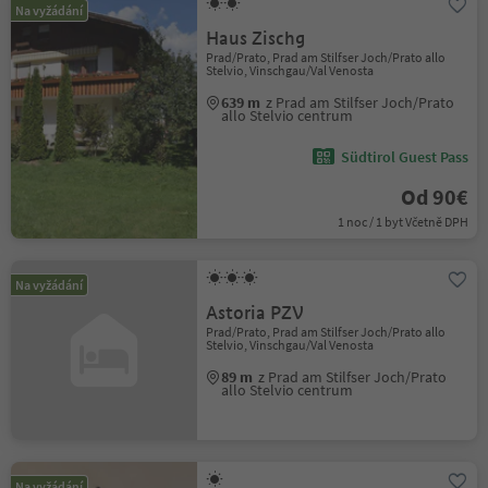
Na vyžádání
Haus Zischg
Prad/Prato, Prad am Stilfser Joch/Prato allo
Stelvio, Vinschgau/Val Venosta
639 m
z Prad am Stilfser Joch/Prato
allo Stelvio centrum
Südtirol Guest Pass
Od 90€
1 noc / 1 byt Včetně DPH
Na vyžádání
Astoria PZV
Prad/Prato, Prad am Stilfser Joch/Prato allo
Stelvio, Vinschgau/Val Venosta
89 m
z Prad am Stilfser Joch/Prato
allo Stelvio centrum
Na vyžádání