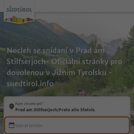
Nocleh se snídaní v Prad am
Stilfserjoch- Oficiální stránky pro
dovolenou v Jižním Tyrolsku -
suedtirol.info
Kam chcete jet?
Prad am Stilfserjoch/Prato allo Stelvio
Vybrat termín