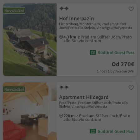
Na vyžádání
Hof Innerpazin
Lichtenberg/Montechiaro, Prad am Stilfser
Joch/Prato allo Stelvio, Vinschgau/Val Venosta
4.3 km
z Prad am Stilfser Joch/Prato
allo Stelvio centrum
Südtirol Guest Pass
Od 270€
1 noc / 1 byt Včetně DPH
Na vyžádání
Apartment Hildegard
Prad/Prato, Prad am Stilfser Joch/Prato allo
Stelvio, Vinschgau/Val Venosta
228 m
z Prad am Stilfser Joch/Prato
allo Stelvio centrum
Südtirol Guest Pass