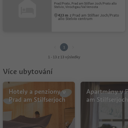
Prad/Prato, Prad am Stilfser Joch/Prato allo
Stelvio, Vinschgau/Val Venosta
423 m
z Prad am Stilfser Joch/Prato
allo Stelvio centrum
1
1
1 - 13 z 13 výsledky
Více ubytování
Hotely a penziony v
Apartmány v 
Prad am Stilfserjoch
am Stilfserjoc