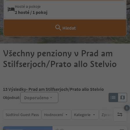
Hosté a pokoje
2 hosté / 1 pokoj
Hledat
Všechny penziony v Prad am
Stilfserjoch/Prato allo Stelvio
13
Výsledky
- Prad am Stilfserjoch/Prato allo Stelvio
Doporučeno
Objednat:
1
Südtirol Guest Pass
Hodnocení
Kategorie
Zpracovává
1 aktywn