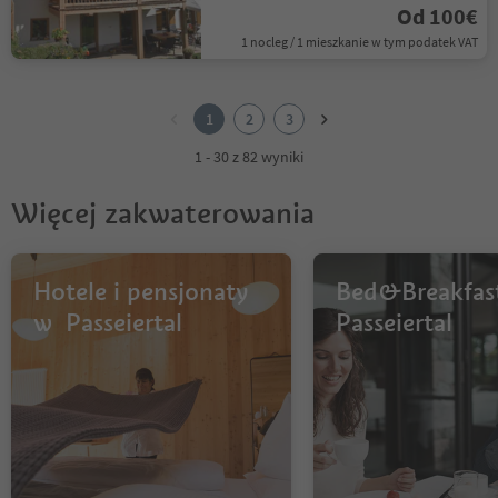
Od 100€
1 nocleg / 1 mieszkanie w tym podatek VAT
1
2
1
2
3
3
1 - 30 z 82 wyniki
Więcej zakwaterowania
Hotele i pensjonaty
Bed&Breakfas
w Passeiertal
Passeiertal