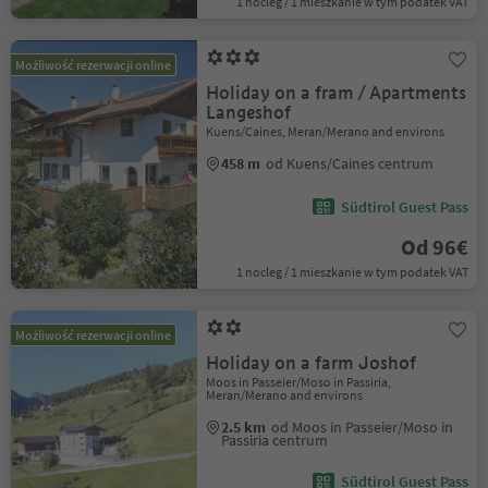
1 nocleg / 1 mieszkanie w tym podatek VAT
Możliwość rezerwacji online
Holiday on a fram / Apartments
Langeshof
Kuens/Caines, Meran/Merano and environs
458 m
od Kuens/Caines centrum
Südtirol Guest Pass
Od 96€
1 nocleg / 1 mieszkanie w tym podatek VAT
Możliwość rezerwacji online
Holiday on a farm Joshof
Moos in Passeier/Moso in Passiria,
Meran/Merano and environs
2.5 km
od Moos in Passeier/Moso in
Passiria centrum
Südtirol Guest Pass