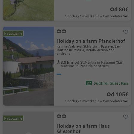
Od 80€
1 nocleg / 1 mieszkanie w tym podatek VAT
Na życzenie
Holiday on a farm Pfandlerhof
Kalmtal/Valclava, St.Martin in Passeier/San
Martino in Passiria, Meran/Merano and
environs
3.9 km
od St.Martin in Passeier/San
Martino in Passiria centrum
Südtirol Guest Pass
Od 105€
1 nocleg / 1 mieszkanie w tym podatek VAT
Na życzenie
Holiday on a farm Haus
Wiesenhof