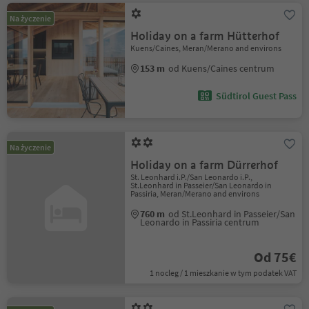
Na życzenie
Holiday on a farm Hütterhof
Kuens/Caines, Meran/Merano and environs
153 m
od Kuens/Caines centrum
Südtirol Guest Pass
Na życzenie
Holiday on a farm Dürrerhof
St. Leonhard i.P./San Leonardo i.P.,
St.Leonhard in Passeier/San Leonardo in
Passiria, Meran/Merano and environs
760 m
od St.Leonhard in Passeier/San
Leonardo in Passiria centrum
Od 75€
1 nocleg / 1 mieszkanie w tym podatek VAT