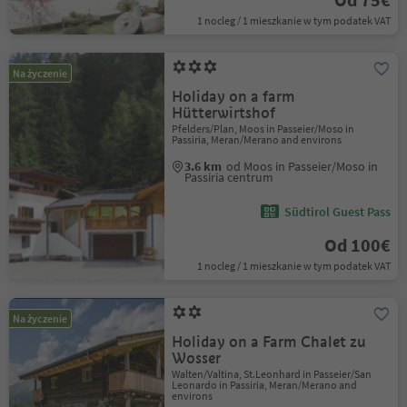
1 nocleg / 1 mieszkanie w tym podatek VAT
Na życzenie
Holiday on a farm
Hütterwirtshof
Pfelders/Plan, Moos in Passeier/Moso in
Passiria, Meran/Merano and environs
3.6 km
od Moos in Passeier/Moso in
Passiria centrum
Südtirol Guest Pass
Od 100€
1 nocleg / 1 mieszkanie w tym podatek VAT
Na życzenie
Holiday on a Farm Chalet zu
Wosser
Walten/Valtina, St.Leonhard in Passeier/San
Leonardo in Passiria, Meran/Merano and
environs