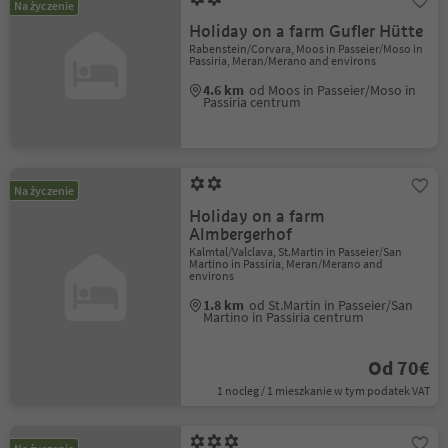
Na życzenie
Holiday on a farm Gufler Hütte
Rabenstein/Corvara, Moos in Passeier/Moso in
Passiria, Meran/Merano and environs
4.6 km
od Moos in Passeier/Moso in
Passiria centrum
Na życzenie
Holiday on a farm
Almbergerhof
Kalmtal/Valclava, St.Martin in Passeier/San
Martino in Passiria, Meran/Merano and
environs
1.8 km
od St.Martin in Passeier/San
Martino in Passiria centrum
Od 70€
1 nocleg / 1 mieszkanie w tym podatek VAT