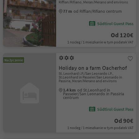
Riffian/Rifiano, Meran/Merano and environs
77 m
od Riffian/Rifiano centrum
Südtirol Guest Pass
Od 120€
1 nocleg / 1 mieszkanie w tym podatek VAT
Na życzenie
Holiday on a farm Oacherhof
St. Leonhard i.P./San Leonardo i.P.,
St.Leonhard in Passeier/San Leonardo in
Passiria, Meran/Merano and environs
1.4 km
od St.Leonhard in
Passeier/San Leonardo in Passiria
centrum
Südtirol Guest Pass
Od 90€
1 nocleg / 1 mieszkanie w tym podatek VAT