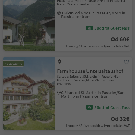
Platt/Plata, Moos in Passeier/Moso in Passiria,
Meran/Merano and environs
1.8 km
od Moos in Passeier/Moso in
Passiria centrum
Südtirol Guest Pass
Od 60€
1 nocleg / 1 mieszkanie w tym podatek VAT
Na życzenie
Farmhouuse Untersaltaushof
Saltaus/Saltusio, St.Martin in Passeier/San
Martino in Passiria, Meran/Merano and
environs
6.4 km
od St.Martin in Passeier/San
Martino in Passiria centrum
Südtirol Guest Pass
Od 32€
1 nocleg / 2 liczba osób w tym podatek VAT