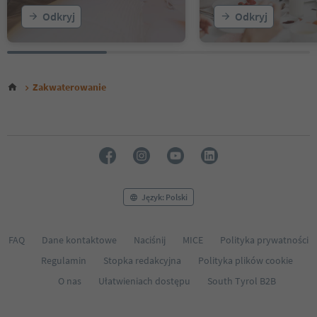
Odkryj
Odkryj
Zakwaterowanie
Język: Polski
FAQ
Dane kontaktowe
Naciśnij
MICE
Polityka prywatności
Regulamin
Stopka redakcyjna
Polityka plików cookie
O nas
Ułatwieniach dostępu
South Tyrol B2B