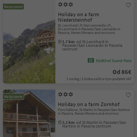
Na życzenie
Holiday on a farm
Niedersteinhof
St. Leonhard i.P./San Leonardo i.P.,
St.Leonhard in Passeier/San Leonardo in
Passiria, Meran/Merano and environs
1.7 km
od St.Leonhard in
Passeier/San Leonardo in Passiria
centrum
Südtirol Guest Pass
Od 86€
1 nocleg / 2 liczba osób w tym podatek VAT
Na życzenie
Holiday on a farm Zornhof
Flon/Vallone, St.Martin in Passeier/San Martino
in Passiria, Meran/Merano and environs
2.2 km
od St.Martin in Passeier/San
Martino in Passiria centrum