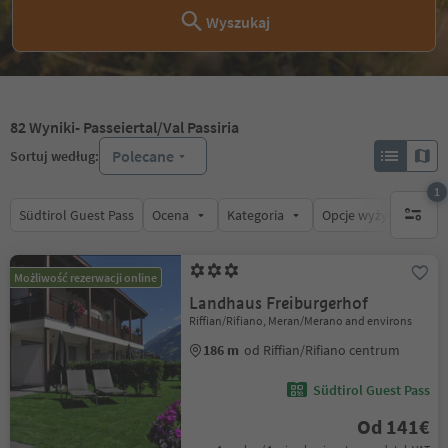
Wyszukaj
82
Wyniki
- Passeiertal/Val Passiria
Polecane
Sortuj według:
1
Südtirol Guest Pass
Ocena
Kategoria
Opcje wyżywienia
1 aktywn
Możliwość rezerwacji online
Landhaus Freiburgerhof
Riffian/Rifiano, Meran/Merano and environs
186 m
od Riffian/Rifiano centrum
Südtirol Guest Pass
Od 141€