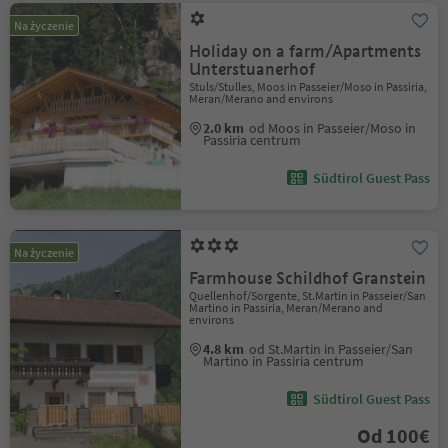
Na życzenie
Holiday on a farm/Apartments
Unterstuanerhof
Stuls/Stulles, Moos in Passeier/Moso in Passiria,
Meran/Merano and environs
2.0 km
od Moos in Passeier/Moso in
Passiria centrum
Südtirol Guest Pass
Na życzenie
Farmhouse Schildhof Granstein
Quellenhof/Sorgente, St.Martin in Passeier/San
Martino in Passiria, Meran/Merano and
environs
4.8 km
od St.Martin in Passeier/San
Martino in Passiria centrum
Südtirol Guest Pass
Od 100€