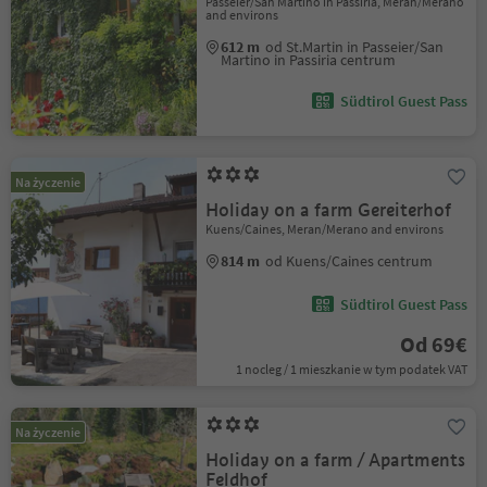
Passeier/San Martino in Passiria, Meran/Merano
and environs
612 m
od St.Martin in Passeier/San
Martino in Passiria centrum
Südtirol Guest Pass
Na życzenie
Holiday on a farm Gereiterhof
Kuens/Caines, Meran/Merano and environs
814 m
od Kuens/Caines centrum
Südtirol Guest Pass
Od 69€
1 nocleg / 1 mieszkanie w tym podatek VAT
Na życzenie
Holiday on a farm / Apartments
Feldhof