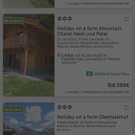
1 nocleg / 1 mieszkanie w tym podatek VAT
Na życzenie
Holiday on a farm Mountain
Chalet Heidi und Peter
St. Leonhard i.P./San Leonardo i.P.,
St.Leonhard in Passeier/San Leonardo in
Passiria, Meran/Merano and environs
1.4 km
od St.Leonhard in
Passeier/San Leonardo in Passiria
centrum
Südtirol Guest Pass
Od 300€
1 nocleg / 1 mieszkanie w tym podatek VAT
Na życzenie
Holiday on a farm Obertalerhof
Matatz/Matatz, St.Martin in Passeier/San
Martino in Passiria, Meran/Merano and
environs