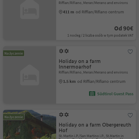
Riffian/Rifiano, Meran/Merano and environs
411 m
od Riffian/Rifiano centrum
Od 90€
1 nocleg / 2 liczba osób w tym podatek VAT
Na życzenie
Holiday on a farm
Innermoarhof
Riffian/Rifiano, Meran/Merano and environs
1.5 km
od Riffian/Rifiano centrum
Südtirol Guest Pass
Na życzenie
Holiday on a farm Obergereuth
Hof
St. Martin i.P./San Martino i.P., St.Martin in