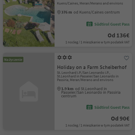
Kuens/Caines, Meran/Merano and environs
376 m
od Kuens/Caines centrum
Südtirol Guest Pass
Od 136€
1 nocleg / 1 mieszkanie w tym podatek VAT
Na życzenie
Holiday on a Farm Scheiberhof
St. Leonhard i.P./San Leonardo i.P.,
St.Leonhard in Passeier/San Leonardo in
Passiria, Meran/Merano and environs
1.9 km
od St.Leonhard in
Passeier/San Leonardo in Passiria
centrum
Südtirol Guest Pass
Od 90€
1 nocleg / 1 mieszkanie w tym podatek VAT