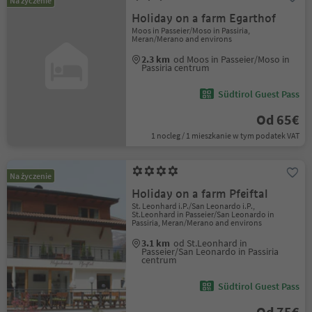
Na życzenie
Holiday on a farm Egarthof
Moos in Passeier/Moso in Passiria,
Meran/Merano and environs
2.3 km
od Moos in Passeier/Moso in
Passiria centrum
Südtirol Guest Pass
Od 65€
1 nocleg / 1 mieszkanie w tym podatek VAT
Na życzenie
Holiday on a farm Pfeiftal
St. Leonhard i.P./San Leonardo i.P.,
St.Leonhard in Passeier/San Leonardo in
Passiria, Meran/Merano and environs
3.1 km
od St.Leonhard in
Passeier/San Leonardo in Passiria
centrum
Südtirol Guest Pass
Od 75€