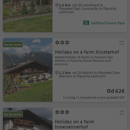
5.6 km
od St.Leonhard in
Passeier/San Leonardo in Passiria
centrum
Südtirol Guest Pass
Na życzenie
Holiday on a farm Krusterhof
Matatz/Matatz, St.Martin in Passeier/San
Martino in Passiria, Meran/Merano and
environs
1.2 km
od St.Martin in Passeier/San
Martino in Passiria centrum
Od 62€
1 nocleg / 1 mieszkanie w tym podatek VAT
Na życzenie
Holiday on a farm
Innersennerhof