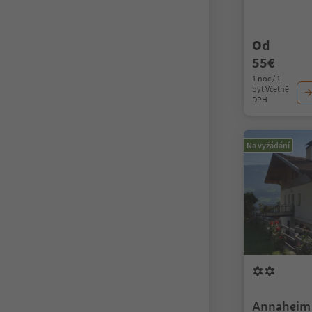
Od
55€
1 noc / 1
byt Včetně
DPH
Na vyžádání
Annaheim