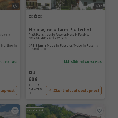
1/2
1/17
Holiday on a farm Pfeiferhof
artino in
Platt/Plata, Moos in Passeier/Moso in Passiria,
Meran/Merano and environs
n Martino in
1.8 km
z Moos in Passeier/Moso in Passiria
centrum
 Guest Pass
Südtirol Guest Pass
Od
60€
1 noc / 1
byt Včetně
stupnost
Zkontrolovat dostupnost
DPH
Na vyžádání