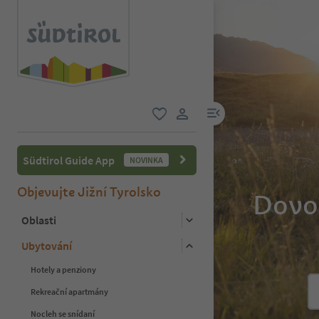
odkaz na menu
oblíbené
uživatelský odkaz
Südtirol Guide App
NOVINKA
Objevujte Jižní Tyrolsko
Dovol
Oblasti
Ubytování
Hotely a penziony
Rekreační apartmány
Nocleh se snídaní