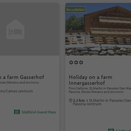
Na vyžádání
n a farm Gasserhof
Holiday on a farm
Innergasserhof
eran/Merano and environs
Flon/Vallone, St.Martin in Passeier/San Ma
ens/Caines centrum
Passiria, Meran/Merano and environs
2.2 km
z St.Martin in Passeier/Sa
Passiria centrum
Südtirol Guest Pass