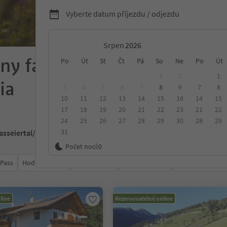
Vyberte datum příjezdu / odjezdu
Srpen
ny farmy v Passeiertal/Val
Po
Út
St
Čt
Pá
So
Ne
Po
Út
1
2
1
ia
3
4
5
6
7
8
9
7
8
10
11
12
13
14
15
16
14
15
17
18
19
20
21
22
23
21
22
24
25
26
27
28
29
30
28
29
31
Passeiertal/Val Passiria
Počet nocí:
0
 Pass
Hodnocení
Kategorie
Zpracovává
Udržitelné ubyt
line
Rezervovatelné online