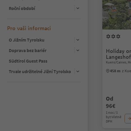
Roční období
Pro vaši informaci
O Jižním Tyrolsku
Doprava bez bariér
Holiday o
Langeshof
Südtirol Guest Pass
Kuens/Caines, M
458 m
z Ku
Trvale udržitelné Jižní Tyrolsko
Od
96€
1 noc / 1
byt Včetně
DPH