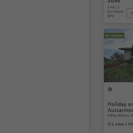
105€
1 noc / 1
byt Včetně
DPH
Na vyžádání
Holiday o
Aussermo
Riffian/Rifiano,
1.2 km
z Ri