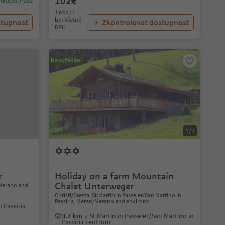
102€
 Guest Pass
1 noc / 1
byt Včetně
stupnost
Zkontrolovat dostupnost
DPH
Na vyžádání
1/7
r
Holiday on a farm Mountain
Chalet Unterweger
/Merano and
Christl/Cresta, St.Martin in Passeier/San Martino in
Passiria, Meran/Merano and environs
 Passiria
3.7 km
z St.Martin in Passeier/San Martino in
Passiria centrum