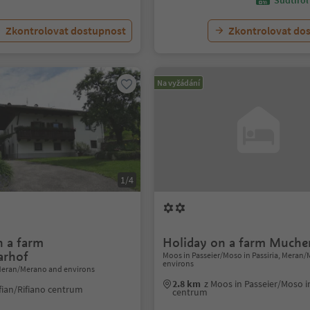
Südtirol
Zkontrolovat dostupnost
Zkontrolovat do
Na vyžádání
1/4
n a farm
Holiday on a farm Muche
arhof
Moos in Passeier/Moso in Passiria, Meran
environs
 Meran/Merano and environs
2.8 km
z Moos in Passeier/Moso in
ffian/Rifiano centrum
centrum