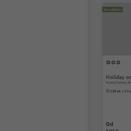
Na vyžádání
Holiday o
Kuens/Caines, M
128 m
z Ku
Od