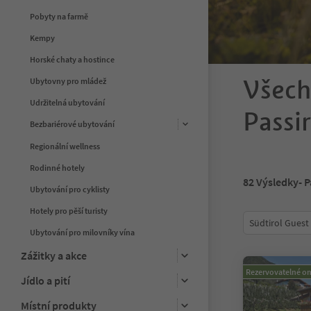
Pobyty na farmě
Kempy
Horské chaty a hostince
Všech
Ubytovny pro mládež
Udržitelná ubytování
Passir
Bezbariérové ubytování
Regionální wellness
Rodinné hotely
82
Výsledky
- 
Ubytování pro cyklisty
Hotely pro pěší turisty
Südtirol Guest
Ubytování pro milovníky vína
Zážitky a akce
Rezervovatelné on
Jídlo a pití
Místní produkty