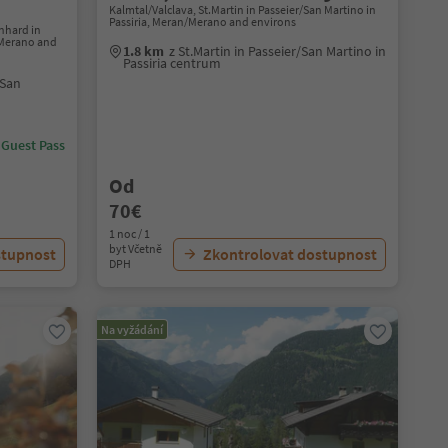
Kalmtal/Valclava, St.Martin in Passeier/San Martino in
Passiria, Meran/Merano and environs
onhard in
/Merano and
1.8 km
z St.Martin in Passeier/San Martino in
Passiria centrum
/San
 Guest Pass
Od
70€
1 noc / 1
byt Včetně
stupnost
Zkontrolovat dostupnost
DPH
Na vyžádání