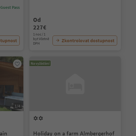
 Guest Pass
Od
227€
1 noc / 1
byt Včetně
stupnost
Zkontrolovat dostupnost
DPH
Na vyžádání
1/4
ain
Holiday on a farm Almbergerhof