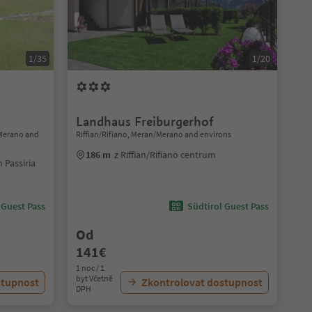
1/35
1/20
Landhaus Freiburgerhof
/Merano and
Riffian/Rifiano, Meran/Merano and environs
186 m
z Riffian/Rifiano centrum
 Passiria
 Guest Pass
Südtirol Guest Pass
Od
141€
1 noc / 1
byt Včetně
stupnost
Zkontrolovat dostupnost
DPH