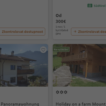
Südtirol
Od
300€
1 noc / 1
byt Včetně
Zkontrolovat dostupnost
Zkontrolovat do
DPH
Na vyžádání
1/9
 Panoramawohnung
Holiday on a farm Mount