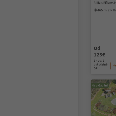
Riffian/Rifiano,
465 m
z Rif
Od
125€
1 noc / 1
byt Včetně
DPH
Na vyžádání