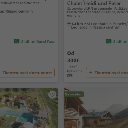
Chalet Heidi und Peter
 Meran/Merano and environs
St. Leonhard i.P./San Leonardo i.P., St.Le
fian/Rifiano centrum
Passeier/San Leonardo in Passiria, Meran
environs
1.4 km
z St.Leonhard in Passeier
Leonardo in Passiria centrum
Südtirol Guest Pass
Südtirol
Od
300€
1 noc / 1
byt Včetně
Zkontrolovat dostupnost
Zkontrolovat do
DPH
Na vyžádání