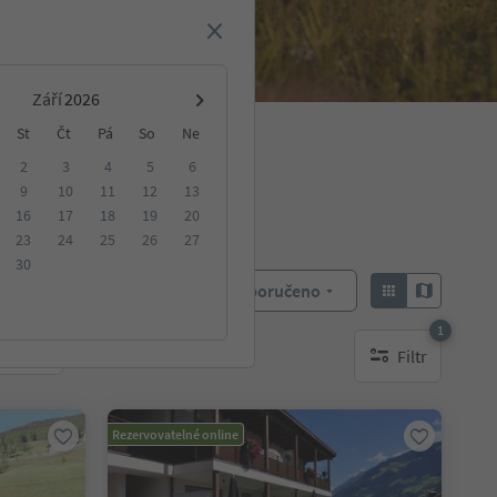
Září
St
Čt
Pá
So
Ne
2
3
4
5
6
9
10
11
12
13
16
17
18
19
20
23
24
25
26
27
30
Doporučeno
Objednat:
1
Filtr
ování
1 aktywny filtr
Rezervovatelné online