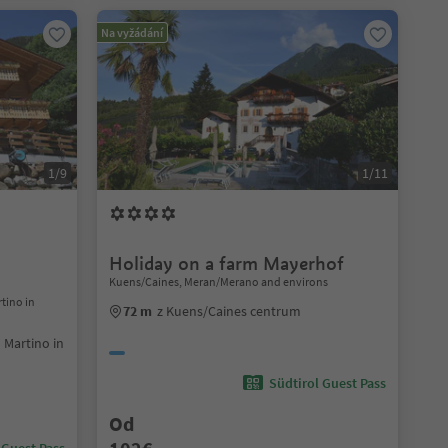
Na vyžádání
1/9
1/11
Holiday on a farm Mayerhof
Kuens/Caines, Meran/Merano and environs
rtino in
72 m
z Kuens/Caines centrum
n Martino in
Südtirol Guest Pass
Od