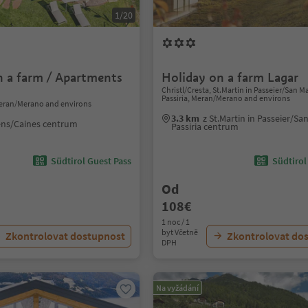
1/20
n a farm / Apartments
Holiday on a farm Lagar
Christl/Cresta, St.Martin in Passeier/San M
Passiria, Meran/Merano and environs
eran/Merano and environs
3.3 km
z St.Martin in Passeier/Sa
ens/Caines centrum
Passiria centrum
Südtirol Guest Pass
Südtirol
Od
108€
1 noc / 1
byt Včetně
Zkontrolovat dostupnost
Zkontrolovat do
DPH
Na vyžádání