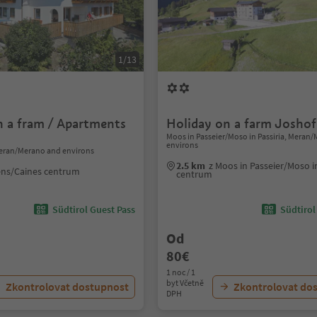
1/13
n a fram / Apartments
Holiday on a farm Joshof
Moos in Passeier/Moso in Passiria, Meran
environs
eran/Merano and environs
2.5 km
z Moos in Passeier/Moso in
ens/Caines centrum
centrum
Südtirol Guest Pass
Südtirol
Od
80€
1 noc / 1
byt Včetně
Zkontrolovat dostupnost
Zkontrolovat do
DPH