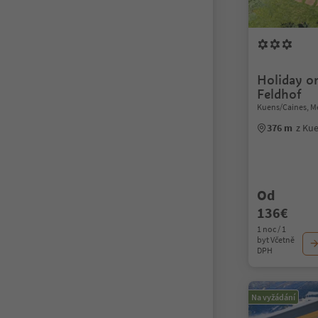
Holiday o
Feldhof
Kuens/Caines, M
376 m
z Ku
Od
136€
1 noc / 1
byt Včetně
DPH
Na vyžádání