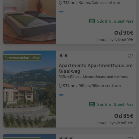
734 m
z Kuens/Caines centrum
Südtirol Guest Pass
Od 90€
1 noc / 1 byt Včetně DPH
Rezervovatelné online
Apartments Apartmenthaus am
Waalweg
Riffian/Rifiano, Meran/Merano and environs
572 m
z Riffian/Rifiano centrum
Südtirol Guest Pass
Od 85€
1 noc / 1 byt Včetně DPH