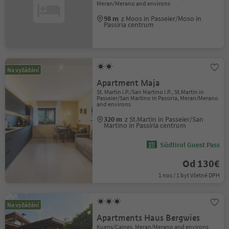
Meran/Merano and environs
98 m
z Moos in Passeier/Moso in
Passiria centrum
Na vyžádání
Apartment Maja
St. Martin i.P./San Martino i.P., St.Martin in
Passeier/San Martino in Passiria, Meran/Merano
and environs
320 m
z St.Martin in Passeier/San
Martino in Passiria centrum
Südtirol Guest Pass
Od 130€
1 noc / 1 byt Včetně DPH
Na vyžádání
Apartments Haus Bergwies
Kuens/Caines, Meran/Merano and environs