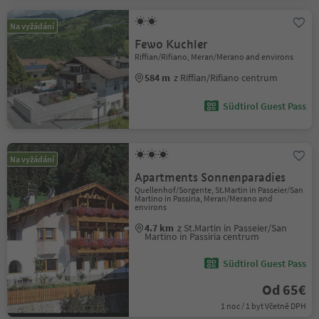
Na vyžádání
Fewo Kuchler
Riffian/Rifiano, Meran/Merano and environs
584 m
z Riffian/Rifiano centrum
Südtirol Guest Pass
Na vyžádání
Apartments Sonnenparadies
Quellenhof/Sorgente, St.Martin in Passeier/San
Martino in Passiria, Meran/Merano and
environs
4.7 km
z St.Martin in Passeier/San
Martino in Passiria centrum
Südtirol Guest Pass
Od 65€
1 noc / 1 byt Včetně DPH