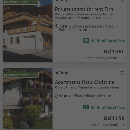
Rezervovatelné online
Private rooms for rent Firn
Pfelders/Plan, Moos in Passeier/Moso in
Passiria, Meran/Merano and environs
7.2 km
z Moos in Passeier/Moso in
Passiria centrum
Südtirol Guest Pass
Od 136€
1 noc / 2 osob(y) Včetně DPH
Rezervovatelné online
Apartments Haus Christine
Riffian/Rifiano, Meran/Merano and environs
97 m
z Riffian/Rifiano centrum
Südtirol Guest Pass
Od 115€
1 noc / 1 byt Včetně DPH