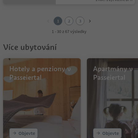
1
2
1
2
3
3
1 - 30 z 67 výsledky
Více ubytování
Hotely a penziony v
Apartmány v
Passeiertal
Passeiertal
Objevte
Objevte