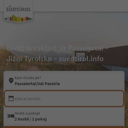
Bed&Breakfast in Passeiertal -
Jižní Tyrolsko - suedtirol.info
Kam chcete jet?
Passeiertal/Val Passiria
Vybrat termín
Hosté a pokoje
2 hosté / 1 pokoj