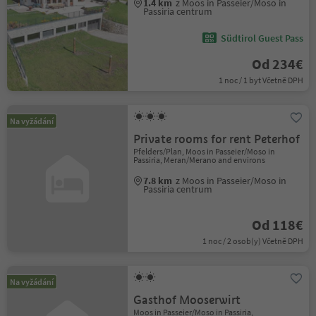
1.4 km
z Moos in Passeier/Moso in
Passiria centrum
Südtirol Guest Pass
Od 234€
1 noc / 1 byt Včetně DPH
Na vyžádání
Private rooms for rent Peterhof
Pfelders/Plan, Moos in Passeier/Moso in
Passiria, Meran/Merano and environs
7.8 km
z Moos in Passeier/Moso in
Passiria centrum
Od 118€
1 noc / 2 osob(y) Včetně DPH
Na vyžádání
Gasthof Mooserwirt
Moos in Passeier/Moso in Passiria,