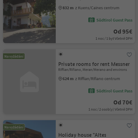
832 m
z Kuens/Caines centrum
Südtirol Guest Pass
Od 95€
1 noc / 1 byt Včetně DPH
Na vyžádání
Private rooms for rent Messner
Riffian/Rifiano, Meran/Merano and environs
624 m
z Riffian/Rifiano centrum
Südtirol Guest Pass
Od 70€
1 noc / 2 osob(y) Včetně DPH
Na vyžádání
Holiday house "Altes