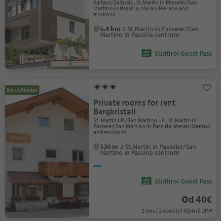
Saltaus/Saltusio, St.Martin in Passeier/San
Martino in Passiria, Meran/Merano and
environs
6.4 km
z St.Martin in Passeier/San
Martino in Passiria centrum
Südtirol Guest Pass
Na vyžádání
Private rooms for rent
Bergkristall
St. Martin i.P./San Martino i.P., St.Martin in
Passeier/San Martino in Passiria, Meran/Merano
and environs
520 m
z St.Martin in Passeier/San
Martino in Passiria centrum
Südtirol Guest Pass
Od 40€
1 noc / 2 osob(y) Včetně DPH