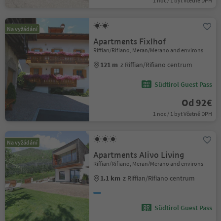
1 noc / 1 byt Včetně DPH
Na vyžádání
Apartments Fixlhof
Riffian/Rifiano, Meran/Merano and environs
121 m
z Riffian/Rifiano centrum
Südtirol Guest Pass
Od 92€
1 noc / 1 byt Včetně DPH
Na vyžádání
Apartments Alivo Living
Riffian/Rifiano, Meran/Merano and environs
1.1 km
z Riffian/Rifiano centrum
Südtirol Guest Pass