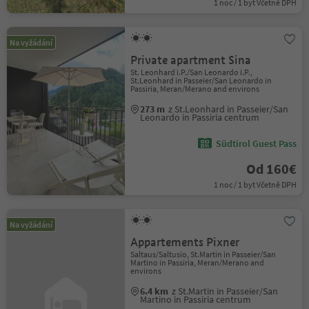
1 noc / 1 byt Včetně DPH
Na vyžádání
Private apartment Sina
St. Leonhard i.P./San Leonardo i.P.,
St.Leonhard in Passeier/San Leonardo in
Passiria, Meran/Merano and environs
273 m
z St.Leonhard in Passeier/San
Leonardo in Passiria centrum
Südtirol Guest Pass
Od 160€
1 noc / 1 byt Včetně DPH
Na vyžádání
Appartements Pixner
Saltaus/Saltusio, St.Martin in Passeier/San
Martino in Passiria, Meran/Merano and
environs
6.4 km
z St.Martin in Passeier/San
Martino in Passiria centrum