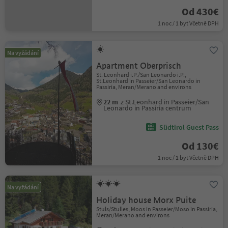
Od 430€
1 noc / 1 byt Včetně DPH
Na vyžádání
Apartment Oberprisch
St. Leonhard i.P./San Leonardo i.P.,
St.Leonhard in Passeier/San Leonardo in
Passiria, Meran/Merano and environs
22 m
z St.Leonhard in Passeier/San
Leonardo in Passiria centrum
Südtirol Guest Pass
Od 130€
1 noc / 1 byt Včetně DPH
Na vyžádání
Holiday house Morx Puite
Stuls/Stulles, Moos in Passeier/Moso in Passiria,
Meran/Merano and environs