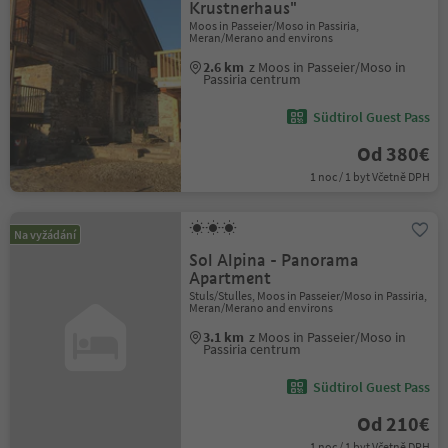
Krustnerhaus"
Moos in Passeier/Moso in Passiria,
Meran/Merano and environs
2.6 km
z Moos in Passeier/Moso in
Passiria centrum
Südtirol Guest Pass
Od 380€
1 noc / 1 byt Včetně DPH
Na vyžádání
Sol Alpina - Panorama
Apartment
Stuls/Stulles, Moos in Passeier/Moso in Passiria,
Meran/Merano and environs
3.1 km
z Moos in Passeier/Moso in
Passiria centrum
Südtirol Guest Pass
Od 210€
1 noc / 1 byt Včetně DPH