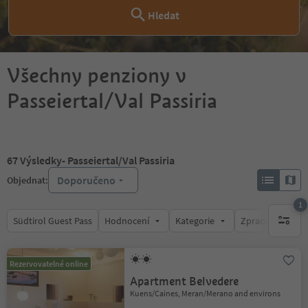
Hledat
Všechny penziony v
Passeiertal/Val Passiria
67
Výsledky
- Passeiertal/Val Passiria
Doporučeno
Objednat:
1
Südtirol Guest Pass
Hodnocení
Kategorie
Zpracovává
1 aktywn
Rezervovatelné online
Apartment Belvedere
Kuens/Caines, Meran/Merano and environs