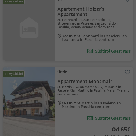
Na vyžádání
Apartement Holzer's
Appartement
St. Leonhard i.P./San Leonardo i.P.,
St.Leonhard in Passeier/San Leonardo in
Passiria, Meran/Merano and environs
327 m
z St.Leonhard in Passeier/San
Leonardo in Passiria centrum
Südtirol Guest Pass
Na vyžádání
Appartement Moosmair
St. Martin i.P./San Martino i.P., St.Martin in
Passeier/San Martino in Passiria, Meran/Merano
and environs
463 m
z St.Martin in Passeier/San
Martino in Passiria centrum
Südtirol Guest Pass
Od 65€