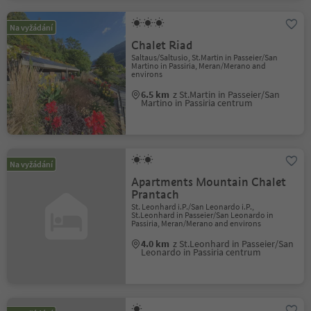
Na vyžádání
Chalet Riad
Saltaus/Saltusio, St.Martin in Passeier/San
Martino in Passiria, Meran/Merano and
environs
6.5 km
z St.Martin in Passeier/San
Martino in Passiria centrum
Na vyžádání
Apartments Mountain Chalet
Prantach
St. Leonhard i.P./San Leonardo i.P.,
St.Leonhard in Passeier/San Leonardo in
Passiria, Meran/Merano and environs
4.0 km
z St.Leonhard in Passeier/San
Leonardo in Passiria centrum