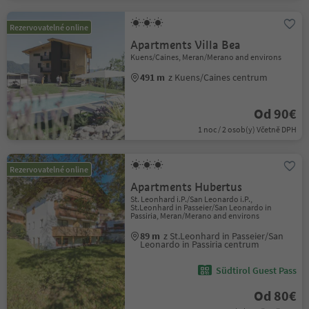
Rezervovatelné online
Apartments Villa Bea
Kuens/Caines, Meran/Merano and environs
491 m
z Kuens/Caines centrum
Od 90€
1 noc / 2 osob(y) Včetně DPH
Rezervovatelné online
Apartments Hubertus
St. Leonhard i.P./San Leonardo i.P.,
St.Leonhard in Passeier/San Leonardo in
Passiria, Meran/Merano and environs
89 m
z St.Leonhard in Passeier/San
Leonardo in Passiria centrum
Südtirol Guest Pass
Od 80€