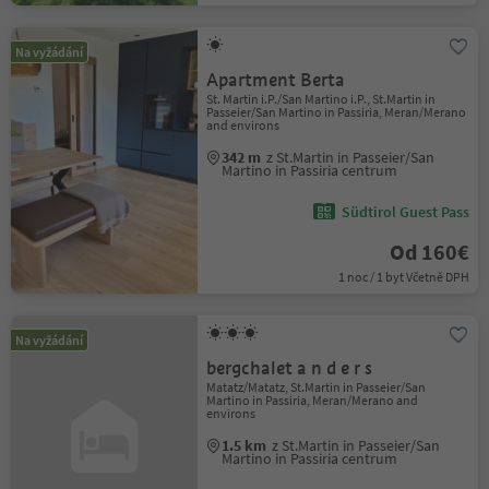
Na vyžádání
Apartment Berta
St. Martin i.P./San Martino i.P., St.Martin in
Passeier/San Martino in Passiria, Meran/Merano
and environs
342 m
z St.Martin in Passeier/San
Martino in Passiria centrum
Südtirol Guest Pass
Od 160€
1 noc / 1 byt Včetně DPH
Na vyžádání
bergchalet a n d e r s
Matatz/Matatz, St.Martin in Passeier/San
Martino in Passiria, Meran/Merano and
environs
1.5 km
z St.Martin in Passeier/San
Martino in Passiria centrum