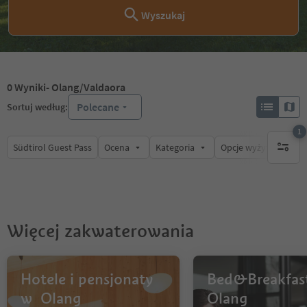
Wyszukaj
0
Wyniki
- Olang/Valdaora
Polecane
Sortuj według:
1
Südtirol Guest Pass
Ocena
Kategoria
Opcje wyżywienia
1 aktywn
Więcej zakwaterowania
Hotele i pensjonaty
Bed&Breakfas
w Olang
Olang