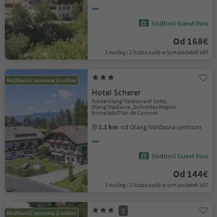
Südtirol Guest Pass
Od 168€
1 nocleg / 2 liczba osób w tym podatek VAT
Możliwość rezerwacji online
Hotel Scherer
Niederolang/Valdaora di Sotto,
Olang/Valdaora, Dolomites Region
Kronplatz/Plan de Corones
1.1 km
od Olang/Valdaora centrum
Südtirol Guest Pass
Od 144€
1 nocleg / 2 liczba osób w tym podatek VAT
S
Możliwość rezerwacji online