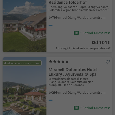
Residence Tolderhof
Oberolang/Valdaora di Sopra, Olang/Valdaora,
Dolomites Region Kronplatz/Plan de Corones
799 m
od Olang/Valdaora centrum
Südtirol Guest Pass
Od 101€
1 nocleg / 1 mieszkanie w tym podatek VAT
Możliwość rezerwacji online
Mirabell Dolomites Hotel .
Luxury . Ayurveda & Spa
Mitterolang/Valdaora di Mezzo,
Olang/Valdaora, Dolomites Region
Kronplatz/Plan de Corones
299 m
od Olang/Valdaora centrum
Südtirol Guest Pass