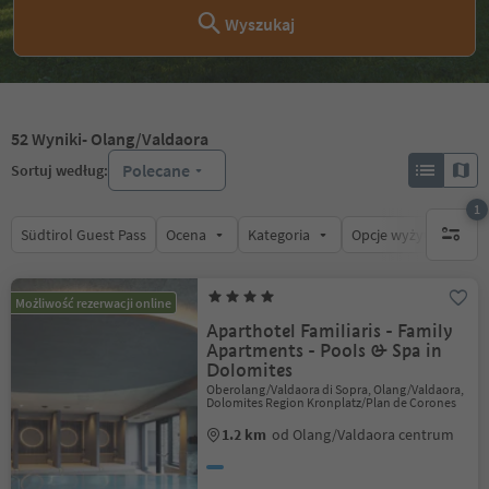
Wyszukaj
52
Wyniki
- Olang/Valdaora
Polecane
Sortuj według:
1
Südtirol Guest Pass
Ocena
Kategoria
Opcje wyżywienia
1 aktywn
Możliwość rezerwacji online
Aparthotel Familiaris - Family
Apartments - Pools & Spa in
Dolomites
Oberolang/Valdaora di Sopra, Olang/Valdaora,
Dolomites Region Kronplatz/Plan de Corones
1.2 km
od Olang/Valdaora centrum