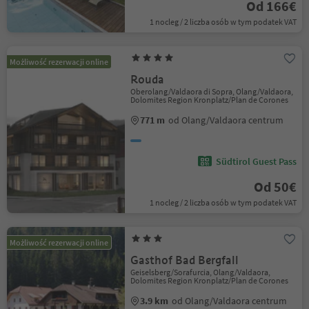
Od 166€
1 nocleg / 2 liczba osób w tym podatek VAT
Możliwość rezerwacji online
Rouda
Oberolang/Valdaora di Sopra, Olang/Valdaora,
Dolomites Region Kronplatz/Plan de Corones
771 m
od Olang/Valdaora centrum
Südtirol Guest Pass
Od 50€
1 nocleg / 2 liczba osób w tym podatek VAT
Możliwość rezerwacji online
Gasthof Bad Bergfall
Geiselsberg/Sorafurcia, Olang/Valdaora,
Dolomites Region Kronplatz/Plan de Corones
3.9 km
od Olang/Valdaora centrum