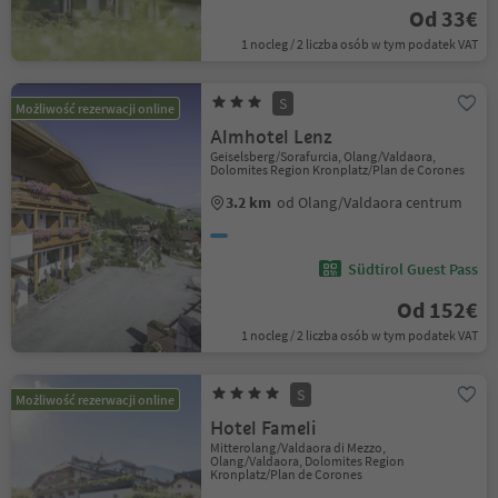
Od 33€
1 nocleg / 2 liczba osób w tym podatek VAT
S
Możliwość rezerwacji online
Almhotel Lenz
Geiselsberg/Sorafurcia, Olang/Valdaora,
Dolomites Region Kronplatz/Plan de Corones
3.2 km
od Olang/Valdaora centrum
Südtirol Guest Pass
Od 152€
1 nocleg / 2 liczba osób w tym podatek VAT
S
Możliwość rezerwacji online
Hotel Fameli
Mitterolang/Valdaora di Mezzo,
Olang/Valdaora, Dolomites Region
Kronplatz/Plan de Corones