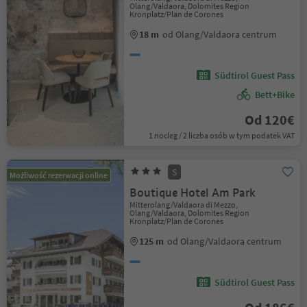
Olang/Valdaora, Dolomites Region
Kronplatz/Plan de Corones
18 m
od Olang/Valdaora centrum
Südtirol Guest Pass
Bett+Bike
Od 120€
1 nocleg / 2 liczba osób w tym podatek VAT
S
Możliwość rezerwacji online
Boutique Hotel Am Park
Mitterolang/Valdaora di Mezzo,
Olang/Valdaora, Dolomites Region
Kronplatz/Plan de Corones
125 m
od Olang/Valdaora centrum
Südtirol Guest Pass