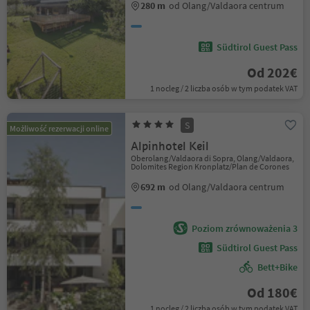
280 m
od Olang/Valdaora centrum
Südtirol Guest Pass
Od 202€
1 nocleg / 2 liczba osób w tym podatek VAT
S
Możliwość rezerwacji online
Alpinhotel Keil
Oberolang/Valdaora di Sopra, Olang/Valdaora,
Dolomites Region Kronplatz/Plan de Corones
692 m
od Olang/Valdaora centrum
Poziom zrównoważenia 3
Südtirol Guest Pass
Bett+Bike
Od 180€
1 nocleg / 2 liczba osób w tym podatek VAT