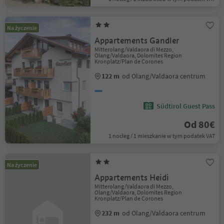
Na życzenie
Appartements Gandler
Mitterolang/Valdaora di Mezzo,
Olang/Valdaora, Dolomites Region
Kronplatz/Plan de Corones
122 m
od Olang/Valdaora centrum
Südtirol Guest Pass
Od 80€
1 nocleg / 1 mieszkanie w tym podatek VAT
Na życzenie
Appartements Heidi
Mitterolang/Valdaora di Mezzo,
Olang/Valdaora, Dolomites Region
Kronplatz/Plan de Corones
232 m
od Olang/Valdaora centrum