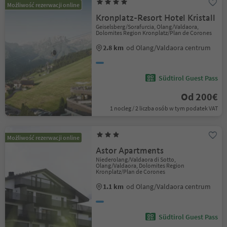
Możliwość rezerwacji online
Kronplatz-Resort Hotel Kristall
Geiselsberg/Sorafurcia, Olang/Valdaora,
Dolomites Region Kronplatz/Plan de Corones
2.8 km
od Olang/Valdaora centrum
Südtirol Guest Pass
Od 200€
1 nocleg / 2 liczba osób w tym podatek VAT
Możliwość rezerwacji online
Astor Apartments
Niederolang/Valdaora di Sotto,
Olang/Valdaora, Dolomites Region
Kronplatz/Plan de Corones
1.1 km
od Olang/Valdaora centrum
Südtirol Guest Pass