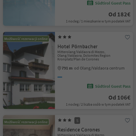
Südtirol Guest Pass
Od 182€
1 nocleg / 1 mieszkanie w tym podatek VAT
Możliwość rezerwacji online
Hotel Pörnbacher
Mitterolang/Valdaora di Mezzo,
Olang/Valdaora, Dolomites Region
Kronplatz/Plan de Corones
791 m
od Olang/Valdaora centrum
Südtirol Guest Pass
Od 106€
1 nocleg / 2 liczba osób w tym podatek VAT
S
Możliwość rezerwacji online
Residence Corones
Mitterolang/Valdaora di Mezzo,