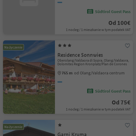
Südtirol Guest Pass
Od 100€
1 nocleg / 1 mieszkanie w tym podatek VAT
Na życzenie
Residence Sonnwies
Oberolang/Valdaora di Sopra, Olang/Valdaora,
Dolomites Region Kronplatz/Plan de Corones
765 m
od Olang/Valdaora centrum
Südtirol Guest Pass
Od 75€
1 nocleg / 1 mieszkanie w tym podatek VAT
Na życzenie
Garni Kruma