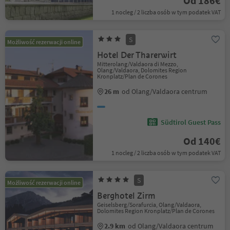
Od 186€
1 nocleg / 2 liczba osób w tym podatek VAT
S
Możliwość rezerwacji online
Hotel Der Tharerwirt
Mitterolang/Valdaora di Mezzo,
Olang/Valdaora, Dolomites Region
Kronplatz/Plan de Corones
26 m
od Olang/Valdaora centrum
Südtirol Guest Pass
Od 140€
1 nocleg / 2 liczba osób w tym podatek VAT
S
Możliwość rezerwacji online
Berghotel Zirm
Geiselsberg/Sorafurcia, Olang/Valdaora,
Dolomites Region Kronplatz/Plan de Corones
2.9 km
od Olang/Valdaora centrum