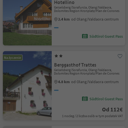
Hotellino
Geiselsberg/Sorafurcia, Olang/Valdaora,
Dolomites Region Kronplatz/Plan de Corones
2.4 km
od Olang/Valdaora centrum
Südtirol Guest Pass
Na życzenie
Berggasthof Trattes
Geiselsberg/Sorafurcia, Olang/Valdaora,
Dolomites Region Kronplatz/Plan de Corones
4.8 km
od Olang/Valdaora centrum
Südtirol Guest Pass
Od 112€
1 nocleg / 2 liczba osób w tym podatek VAT