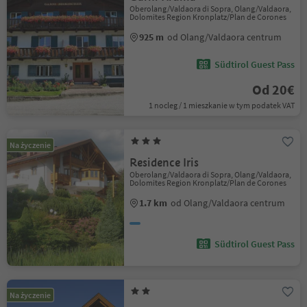
Oberolang/Valdaora di Sopra, Olang/Valdaora,
Dolomites Region Kronplatz/Plan de Corones
925 m
od Olang/Valdaora centrum
Südtirol Guest Pass
Od 20€
1 nocleg / 1 mieszkanie w tym podatek VAT
Na życzenie
Residence Iris
Oberolang/Valdaora di Sopra, Olang/Valdaora,
Dolomites Region Kronplatz/Plan de Corones
1.7 km
od Olang/Valdaora centrum
Südtirol Guest Pass
Na życzenie