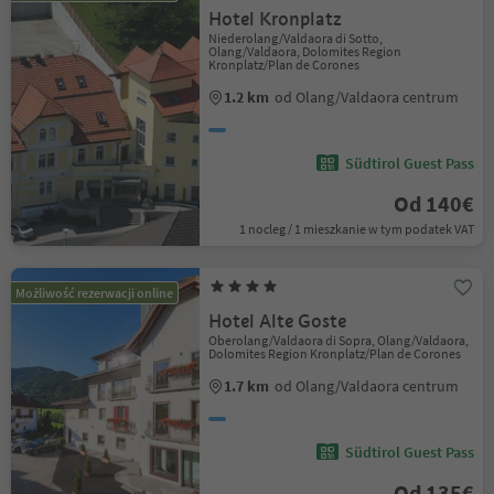
Hotel Kronplatz
Niederolang/Valdaora di Sotto,
Olang/Valdaora, Dolomites Region
Kronplatz/Plan de Corones
1.2 km
od Olang/Valdaora centrum
Südtirol Guest Pass
Od 140€
1 nocleg / 1 mieszkanie w tym podatek VAT
Możliwość rezerwacji online
Hotel Alte Goste
Oberolang/Valdaora di Sopra, Olang/Valdaora,
Dolomites Region Kronplatz/Plan de Corones
1.7 km
od Olang/Valdaora centrum
Südtirol Guest Pass
Od 135€