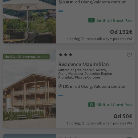
830 m
od Olang/Valdaora centrum
Südtirol Guest Pass
Od 192€
1 nocleg / 2 liczba osób w tym podatek VAT
Możliwość rezerwacji online
Residence Maximilian
Mitterolang/Valdaora di Mezzo,
Olang/Valdaora, Dolomites Region
Kronplatz/Plan de Corones
101 m
od Olang/Valdaora centrum
Südtirol Guest Pass
Od 50€
1 nocleg / 2 liczba osób w tym podatek VAT