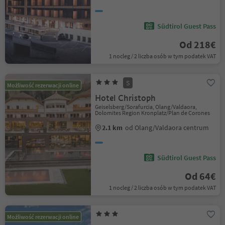
Südtirol Guest Pass
Od 218€
1 nocleg / 2 liczba osób w tym podatek VAT
S
Możliwość rezerwacji online
Hotel Christoph
Geiselsberg/Sorafurcia, Olang/Valdaora,
Dolomites Region Kronplatz/Plan de Corones
2.1 km
od Olang/Valdaora centrum
Südtirol Guest Pass
Od 64€
1 nocleg / 2 liczba osób w tym podatek VAT
Możliwość rezerwacji online