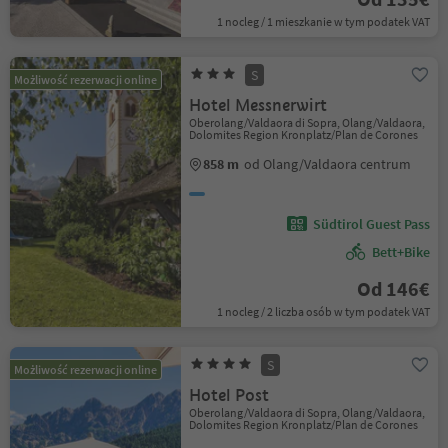
1 nocleg / 1 mieszkanie w tym podatek VAT
S
Możliwość rezerwacji online
Hotel Messnerwirt
Oberolang/Valdaora di Sopra, Olang/Valdaora,
Dolomites Region Kronplatz/Plan de Corones
858 m
od Olang/Valdaora centrum
Südtirol Guest Pass
Bett+Bike
Od 146€
1 nocleg / 2 liczba osób w tym podatek VAT
S
Możliwość rezerwacji online
Hotel Post
Oberolang/Valdaora di Sopra, Olang/Valdaora,
Dolomites Region Kronplatz/Plan de Corones