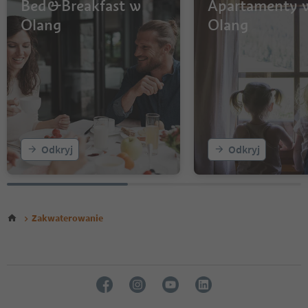
Bed&Breakfast w
Apartamenty 
Olang
Olang
Odkryj
Odkryj
Zakwaterowanie