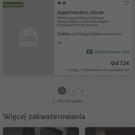
Na życzenie
Appartements Moser
Mitterolang/Valdaora di Mezzo,
Olang/Valdaora, Dolomites Region
Kronplatz/Plan de Corones
60 m
od Olang/Valdaora centrum
Südtirol Guest Pass
Od 72€
1 nocleg / 1 mieszkanie w tym podatek VAT
1
2
1
2
1 - 30 z 52 wyniki
Więcej zakwaterowania