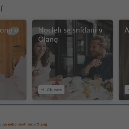
í
iony v
Nocleh se snídaní v
A
Olang
Objevte
ulna nebo hostinec v Olang