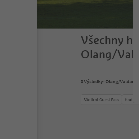
Všechny ho
Olang/Val
0
Výsledky
- Olang/Valdaora
Südtirol Guest Pass
Hodnoc