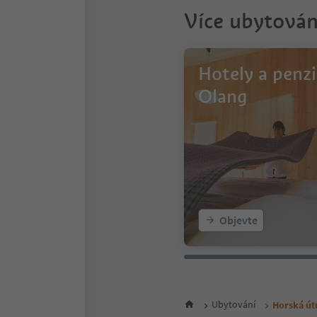
Více ubytován
Hotely a penz
Olang
Objevte
Ubytování
Horská út