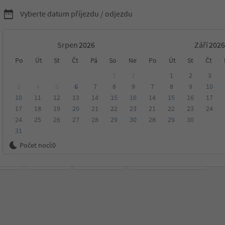
Vyberte datum příjezdu / odjezdu
Srpen
Září
rské chaty v
Po
Út
St
Čt
Pá
So
Ne
Po
Út
St
Čt
1
2
1
2
3
daora
3
4
5
6
7
8
9
7
8
9
10
10
11
12
13
14
15
16
14
15
16
17
17
18
19
20
21
22
23
21
22
23
24
24
25
26
27
28
29
30
28
29
30
31
Počet nocí:
0
ení
Kategorie
Zpracovává
Udržitelné ubytování