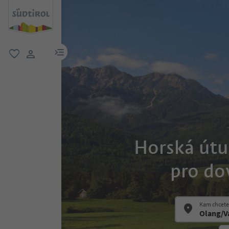
odkaz na menu
oblíbené
uživatelský odkaz
Horská útul
pro do
Kam chcete 