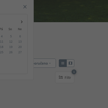
Pá
So
Ne
4
5
6
11
12
13
18
19
20
25
26
27
Doporučeno
Objednat:
1
Filtr
1 aktywny filtr