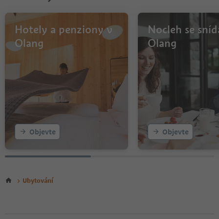
Hotely a penziony v
Nocleh se sníd
Olang
Olang
Objevte
Objevte
Ubytování