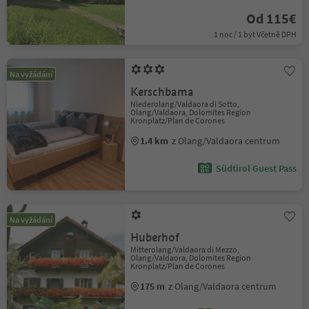
Od 115€
1 noc / 1 byt Včetně DPH
Na vyžádání
Kerschbama
Niederolang/Valdaora di Sotto,
Olang/Valdaora, Dolomites Region
Kronplatz/Plan de Corones
1.4 km
z Olang/Valdaora centrum
Südtirol Guest Pass
Na vyžádání
Huberhof
Mitterolang/Valdaora di Mezzo,
Olang/Valdaora, Dolomites Region
Kronplatz/Plan de Corones
175 m
z Olang/Valdaora centrum