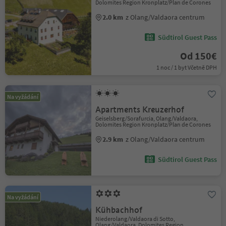
Dolomites Region Kronplatz/Plan de Corones
2.0 km
z Olang/Valdaora centrum
Südtirol Guest Pass
Od 150€
1 noc / 1 byt Včetně DPH
Na vyžádání
Apartments Kreuzerhof
Geiselsberg/Sorafurcia, Olang/Valdaora,
Dolomites Region Kronplatz/Plan de Corones
2.9 km
z Olang/Valdaora centrum
Südtirol Guest Pass
Na vyžádání
Kühbachhof
Niederolang/Valdaora di Sotto,
Olang/Valdaora, Dolomites Region