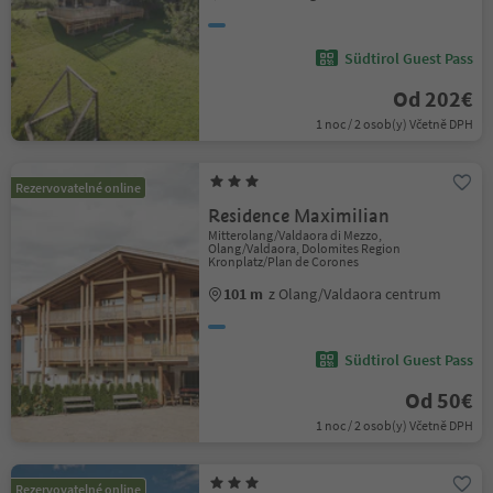
Südtirol Guest Pass
Od 202€
1 noc / 2 osob(y) Včetně DPH
Rezervovatelné online
Residence Maximilian
Mitterolang/Valdaora di Mezzo,
Olang/Valdaora, Dolomites Region
Kronplatz/Plan de Corones
101 m
z Olang/Valdaora centrum
Südtirol Guest Pass
Od 50€
1 noc / 2 osob(y) Včetně DPH
Rezervovatelné online