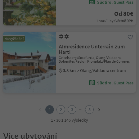
Südtirol Guest Pass
Od 80€
1 noc / 1 byt Včetně DPH
Na vyžádání
Almresidence Unterrain zum
Hartl
Geiselsberg/Sorafurcia, Olang/Valdaora,
Dolomites Region Kronplatz/Plan de Corones
3.8 km
z Olang/Valdaora centrum
Südtirol Guest Pass
1
2
...
1
2
3
5
3
4
1 - 30 z 146 výsledky
5
Více ubytování