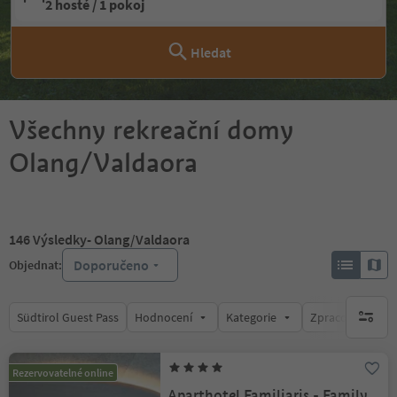
2 hosté / 1 pokoj
Hledat
Všechny rekreační domy
Olang/Valdaora
146
Výsledky
- Olang/Valdaora
Doporučeno
Objednat:
Südtirol Guest Pass
Hodnocení
Kategorie
Zpracovává
brak ak
Rezervovatelné online
Aparthotel Familiaris - Family