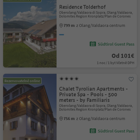
Residence Tolderhof
Oberolang/Valdaora di Sopra, Olang/Valdaora,
Dolomites Region Kronplatz/Plan de Corones
799 m
z Olang/Valdaora centrum
Südtirol Guest Pass
Od 101€
1 noc / 1 byt Včetně DPH
Rezervovatelné online
Chalet Tyrolian Apartments -
Private Spa - Pools - 500
meters - by Familiaris
Oberolang/Valdaora di Sopra, Olang/Valdaora,
Dolomites Region Kronplatz/Plan de Corones
756 m
z Olang/Valdaora centrum
Südtirol Guest Pass