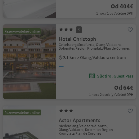
Od 404€
1 noc / 1 byt Včetně DPH
S
Rezervovatelné online
Hotel Christoph
Geiselsberg/Sorafurcia, Olang/Valdaora,
Dolomites Region Kronplatz/Plan de Corones
2.1 km
z Olang/Valdaora centrum
Südtirol Guest Pass
Od 64€
1 noc / 2 osob(y) Včetně DPH
Rezervovatelné online
Astor Apartments
Niederolang/Valdaora di Sotto,
Olang/Valdaora, Dolomites Region
Kronplatz/Plan de Corones