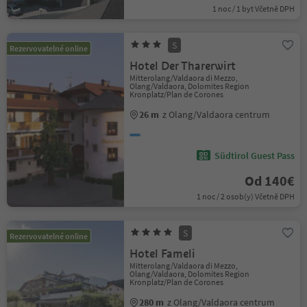
1 noc / 1 byt Včetně DPH
S
Rezervovatelné online
Hotel Der Tharerwirt
Mitterolang/Valdaora di Mezzo,
Olang/Valdaora, Dolomites Region
Kronplatz/Plan de Corones
26 m
z Olang/Valdaora centrum
Südtirol Guest Pass
Od 140€
1 noc / 2 osob(y) Včetně DPH
S
Rezervovatelné online
Hotel Fameli
Mitterolang/Valdaora di Mezzo,
Olang/Valdaora, Dolomites Region
Kronplatz/Plan de Corones
280 m
z Olang/Valdaora centrum