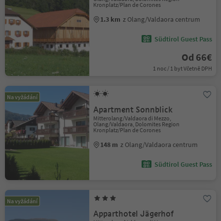
Kronplatz/Plan de Corones
1.3 km
z Olang/Valdaora centrum
Südtirol Guest Pass
Od 66€
1 noc / 1 byt Včetně DPH
Na vyžádání
Apartment Sonnblick
Mitterolang/Valdaora di Mezzo,
Olang/Valdaora, Dolomites Region
Kronplatz/Plan de Corones
148 m
z Olang/Valdaora centrum
Südtirol Guest Pass
Na vyžádání
Apparthotel Jägerhof