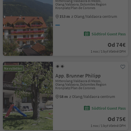
Mitterolang/Valdaora di Mezzo,
Olang/Valdaora, Dolomites Region
Kronplatz/Plan de Corones
153 m
z Olang/Valdaora centrum
Südtirol Guest Pass
Od 74€
1 noc / 1 byt Včetně DPH
Na vyžádání
App. Brunner Philipp
Mitterolang/Valdaora di Mezzo,
Olang/Valdaora, Dolomites Region
Kronplatz/Plan de Corones
58 m
z Olang/Valdaora centrum
Südtirol Guest Pass
Od 75€
1 noc / 1 byt Včetně DPH