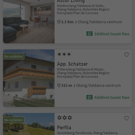
Astor Living
Niederolang/Valdaora di Sotto,
Olang/Valdaora, Dolomites Region
Kronplatz/Plan de Corones
1.1 km
z Olang/Valdaora centrum
Südtirol Guest Pass
Na vyžádání
App. Schatzer
Mitterolang/Valdaora di Mezzo,
Olang/Valdaora, Dolomites Region
Kronplatz/Plan de Corones
315 m
z Olang/Valdaora centrum
Südtirol Guest Pass
Na vyžádání
Perfila
Geiselsberg/Sorafurcia, Olang/Valdaora,