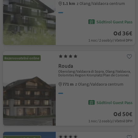
1.1 km
z Olang/Valdaora centrum
Südtirol Guest Pass
Od 36€
1 noc / 2 osob(y) Včetně DPH
Rezervovatelné online
Rouda
Oberolang/Valdaora di Sopra, Olang/Valdaora,
Dolomites Region Kronplatz/Plan de Corones
771 m
z Olang/Valdaora centrum
Südtirol Guest Pass
Od 50€
1 noc / 2 osob(y) Včetně DPH