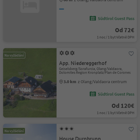
Südtirol Guest Pass
Od 72€
1 noc / 1 byt Včetně DPH
Na vyžádání
App. Niedereggerhof
Geiselsberg/Sorafurcia, Olang/Valdaora,
Dolomites Region Kronplatz/Plan de Corones
3.0 km
z Olang/Valdaora centrum
Südtirol Guest Pass
Od 120€
1 noc / 1 byt Včetně DPH
Na vyžádání
House Durnbrunn