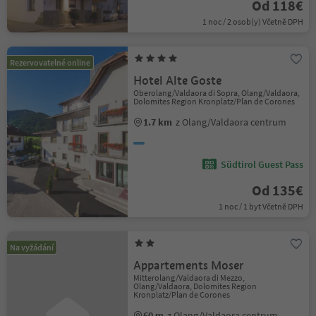
Od 118€
1 noc / 2 osob(y) Včetně DPH
Rezervovatelné online
Hotel Alte Goste
Oberolang/Valdaora di Sopra, Olang/Valdaora,
Dolomites Region Kronplatz/Plan de Corones
1.7 km
z Olang/Valdaora centrum
Südtirol Guest Pass
Od 135€
1 noc / 1 byt Včetně DPH
Na vyžádání
Appartements Moser
Mitterolang/Valdaora di Mezzo,
Olang/Valdaora, Dolomites Region
Kronplatz/Plan de Corones
60 m
z Olang/Valdaora centrum