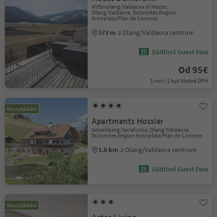
Mitterolang/Valdaora di Mezzo,
Olang/Valdaora, Dolomites Region
Kronplatz/Plan de Corones
373 m
z Olang/Valdaora centrum
Südtirol Guest Pass
Od 95€
1 noc / 1 byt Včetně DPH
Na vyžádání
Apartments Hossler
Geiselsberg/Sorafurcia, Olang/Valdaora,
Dolomites Region Kronplatz/Plan de Corones
1.8 km
z Olang/Valdaora centrum
Südtirol Guest Pass
Na vyžádání