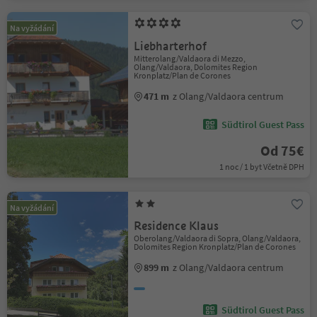
Na vyžádání
Liebharterhof
Mitterolang/Valdaora di Mezzo,
Olang/Valdaora, Dolomites Region
Kronplatz/Plan de Corones
471 m
z Olang/Valdaora centrum
Südtirol Guest Pass
Od 75€
1 noc / 1 byt Včetně DPH
Na vyžádání
Residence Klaus
Oberolang/Valdaora di Sopra, Olang/Valdaora,
Dolomites Region Kronplatz/Plan de Corones
899 m
z Olang/Valdaora centrum
Südtirol Guest Pass