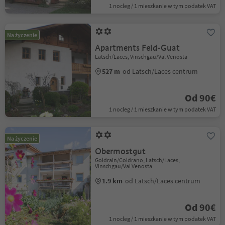
1 nocleg / 1 mieszkanie w tym podatek VAT
Na życzenie
Apartments Feld-Guat
Latsch/Laces, Vinschgau/Val Venosta
527 m
od Latsch/Laces centrum
Od 90€
1 nocleg / 1 mieszkanie w tym podatek VAT
Na życzenie
Obermostgut
Goldrain/Coldrano, Latsch/Laces,
Vinschgau/Val Venosta
1.9 km
od Latsch/Laces centrum
Od 90€
1 nocleg / 1 mieszkanie w tym podatek VAT