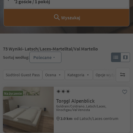
2 goście / 1 pokój
Wyszukaj
73
Wyniki
- Latsch/Laces-Martelltal/Val Martello
Polecane
Sortuj według:
Südtirol Guest Pass
Ocena
Kategoria
Opcje wyżywienia
brak ak
Na życzenie
Torggl Alpenblick
Goldrain/Coldrano, Latsch/Laces,
Vinschgau/Val Venosta
2.0 km
od Latsch/Laces centrum