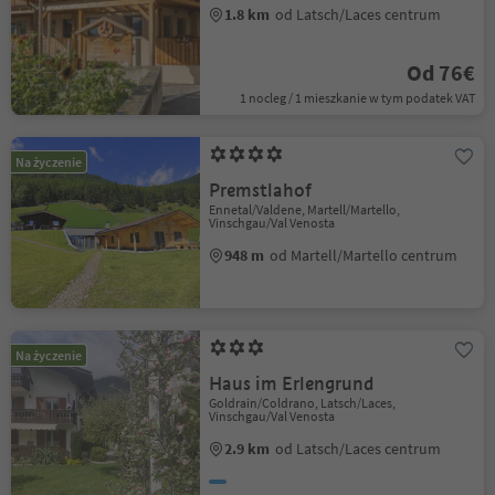
1.8 km
od Latsch/Laces centrum
Od 76€
1 nocleg / 1 mieszkanie w tym podatek VAT
Na życzenie
Premstlahof
Ennetal/Valdene, Martell/Martello,
Vinschgau/Val Venosta
948 m
od Martell/Martello centrum
Na życzenie
Haus im Erlengrund
Goldrain/Coldrano, Latsch/Laces,
Vinschgau/Val Venosta
2.9 km
od Latsch/Laces centrum