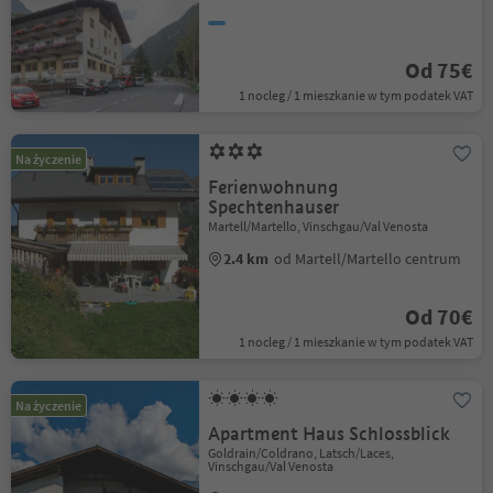
Od 75€
1 nocleg / 1 mieszkanie w tym podatek VAT
Na życzenie
Ferienwohnung
Spechtenhauser
Martell/Martello, Vinschgau/Val Venosta
2.4 km
od Martell/Martello centrum
Od 70€
1 nocleg / 1 mieszkanie w tym podatek VAT
Na życzenie
Apartment Haus Schlossblick
Goldrain/Coldrano, Latsch/Laces,
Vinschgau/Val Venosta