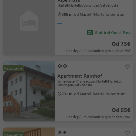
Alpenrose
Martell/Martello, Vinschgau/Val Venosta
386 m
od Martell/Martello centrum
Südtirol Guest Pass
Od 75€
1 nocleg / 1 mieszkanie w tym podatek VAT
Na życzenie
Apartment Rainhof
Ennewasser/Transacqua, Martell/Martello,
Vinschgau/Val Venosta
731 m
od Martell/Martello centrum
Od 65€
1 nocleg / 1 mieszkanie w tym podatek VAT
Na życzenie