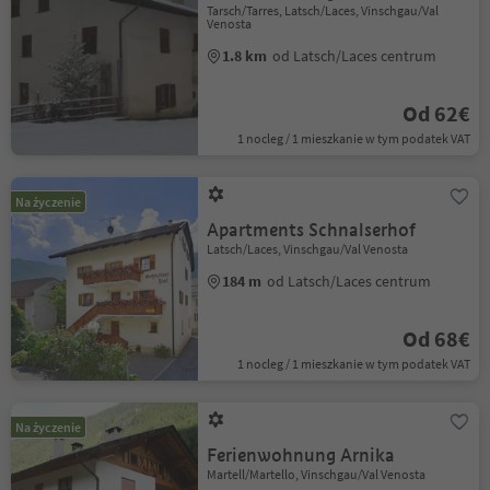
Tarsch/Tarres, Latsch/Laces, Vinschgau/Val
Venosta
1.8 km
od Latsch/Laces centrum
Od 62€
1 nocleg / 1 mieszkanie w tym podatek VAT
Na życzenie
Apartments Schnalserhof
Latsch/Laces, Vinschgau/Val Venosta
184 m
od Latsch/Laces centrum
Od 68€
1 nocleg / 1 mieszkanie w tym podatek VAT
Na życzenie
Ferienwohnung Arnika
Martell/Martello, Vinschgau/Val Venosta