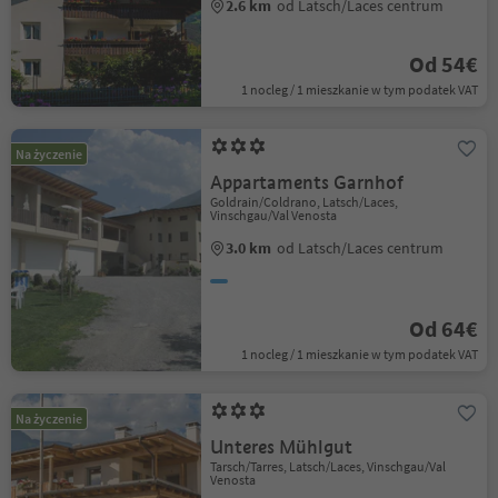
2.6 km
od Latsch/Laces centrum
Od 54€
1 nocleg / 1 mieszkanie w tym podatek VAT
Na życzenie
Appartaments Garnhof
Goldrain/Coldrano, Latsch/Laces,
Vinschgau/Val Venosta
3.0 km
od Latsch/Laces centrum
Od 64€
1 nocleg / 1 mieszkanie w tym podatek VAT
Na życzenie
Unteres Mühlgut
Tarsch/Tarres, Latsch/Laces, Vinschgau/Val
Venosta