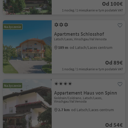
Od 100€
1 nocleg / 1 mieszkanie w tym podatek VAT
Na życzenie
Apartments Schlosshof
Latsch/Laces, Vinschgau/Val Venosta
189 m
od Latsch/Laces centrum
Od 89€
1 nocleg / 1 mieszkanie w tym podatek VAT
Na życzenie
Appartement Haus von Spinn
Goldrain/Coldrano, Latsch/Laces,
Vinschgau/Val Venosta
2.7 km
od Latsch/Laces centrum
Od 54€