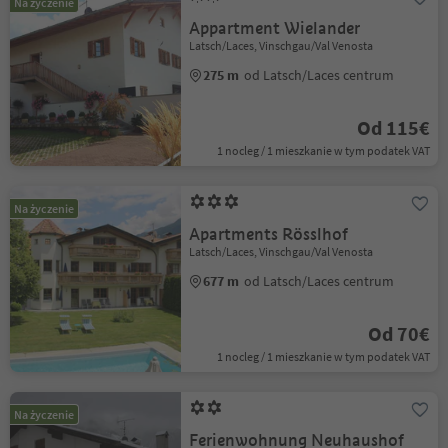
Na życzenie
Appartment Wielander
Latsch/Laces, Vinschgau/Val Venosta
275 m
od Latsch/Laces centrum
Od 115€
1 nocleg / 1 mieszkanie w tym podatek VAT
Na życzenie
Apartments Rösslhof
Latsch/Laces, Vinschgau/Val Venosta
677 m
od Latsch/Laces centrum
Od 70€
1 nocleg / 1 mieszkanie w tym podatek VAT
Na życzenie
Ferienwohnung Neuhaushof