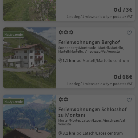
Od 73€
1 nocleg / 1 mieszkanie w tym podatek VAT
Na życzenie
Ferienwohnungen Berghof
Sonnenberg/Montesole - Martell/Martello,
Martell/Martello, Vinschgau/Val Venosta
1.1 km
od Martell/Martello centrum
Od 68€
1 nocleg / 1 mieszkanie w tym podatek VAT
Na życzenie
Ferienwohnungen Schlosshof
zu Montani
Morter/Morter, Latsch/Laces, Vinschgau/Val
Venosta
3.1 km
od Latsch/Laces centrum