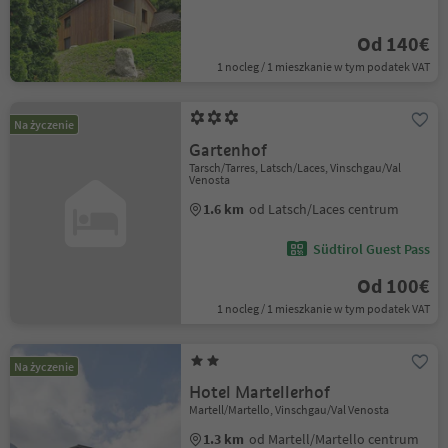
Od 140€
1 nocleg / 1 mieszkanie w tym podatek VAT
Na życzenie
Gartenhof
Tarsch/Tarres, Latsch/Laces, Vinschgau/Val
Venosta
1.6 km
od Latsch/Laces centrum
Südtirol Guest Pass
Od 100€
1 nocleg / 1 mieszkanie w tym podatek VAT
Na życzenie
Hotel Martellerhof
Martell/Martello, Vinschgau/Val Venosta
1.3 km
od Martell/Martello centrum