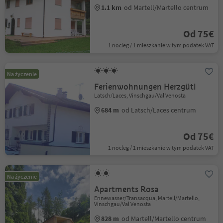
1.1 km
od Martell/Martello centrum
Od 75€
1 nocleg / 1 mieszkanie w tym podatek VAT
Na życzenie
Ferienwohnungen Herzgütl
Latsch/Laces, Vinschgau/Val Venosta
684 m
od Latsch/Laces centrum
Od 75€
1 nocleg / 1 mieszkanie w tym podatek VAT
Na życzenie
Apartments Rosa
Ennewasser/Transacqua, Martell/Martello,
Vinschgau/Val Venosta
828 m
od Martell/Martello centrum