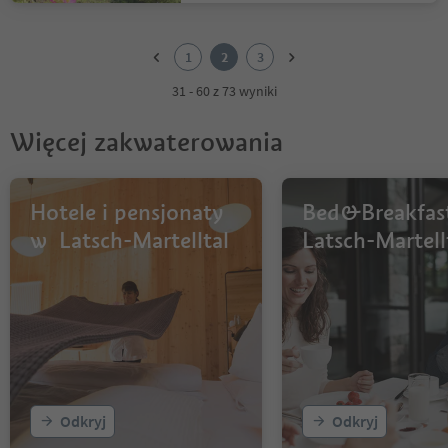
1
2
1
2
3
3
31 - 60 z 73 wyniki
Więcej zakwaterowania
Hotele i pensjonaty
Bed&Breakfas
w Latsch-Martelltal
Latsch-Martell
Odkryj
Odkryj