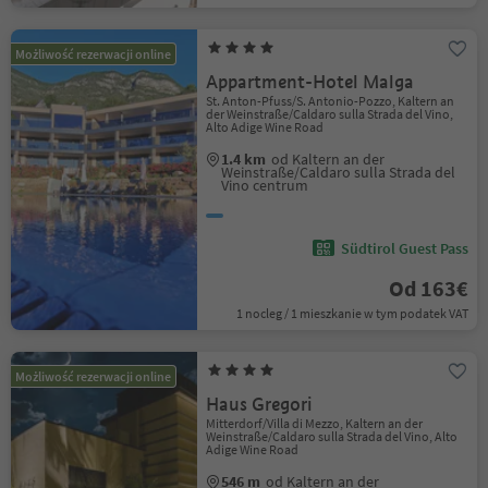
Możliwość rezerwacji online
Appartment-Hotel Malga
St. Anton-Pfuss/S. Antonio-Pozzo, Kaltern an
der Weinstraße/Caldaro sulla Strada del Vino,
Alto Adige Wine Road
1.4 km
od Kaltern an der
Weinstraße/Caldaro sulla Strada del
Vino centrum
Südtirol Guest Pass
Od 163€
1 nocleg / 1 mieszkanie w tym podatek VAT
Możliwość rezerwacji online
Haus Gregori
Mitterdorf/Villa di Mezzo, Kaltern an der
Weinstraße/Caldaro sulla Strada del Vino, Alto
Adige Wine Road
546 m
od Kaltern an der