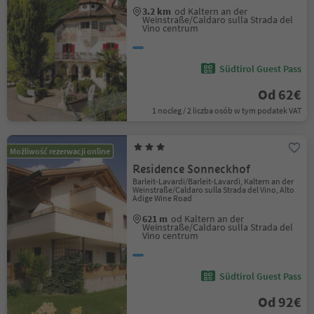
3.2 km
od Kaltern an der
Weinstraße/Caldaro sulla Strada del
Vino centrum
Südtirol Guest Pass
Od 62€
1 nocleg / 2 liczba osób w tym podatek VAT
Możliwość rezerwacji online
Residence Sonneckhof
Barleit-Lavardi/Barleit-Lavardi, Kaltern an der
Weinstraße/Caldaro sulla Strada del Vino, Alto
Adige Wine Road
621 m
od Kaltern an der
Weinstraße/Caldaro sulla Strada del
Vino centrum
Südtirol Guest Pass
Od 92€