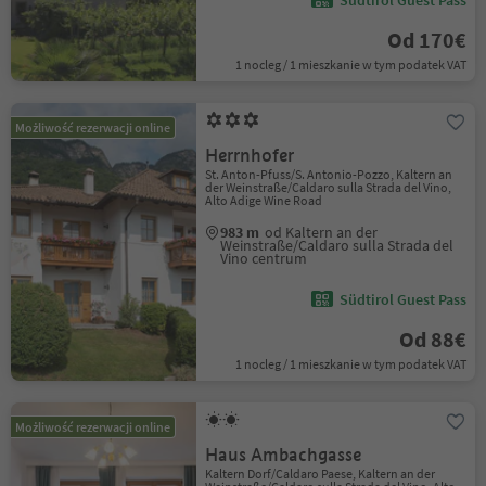
Südtirol Guest Pass
Od 170€
1 nocleg / 1 mieszkanie w tym podatek VAT
Możliwość rezerwacji online
Herrnhofer
St. Anton-Pfuss/S. Antonio-Pozzo, Kaltern an
der Weinstraße/Caldaro sulla Strada del Vino,
Alto Adige Wine Road
983 m
od Kaltern an der
Weinstraße/Caldaro sulla Strada del
Vino centrum
Südtirol Guest Pass
Od 88€
1 nocleg / 1 mieszkanie w tym podatek VAT
Możliwość rezerwacji online
Haus Ambachgasse
Kaltern Dorf/Caldaro Paese, Kaltern an der