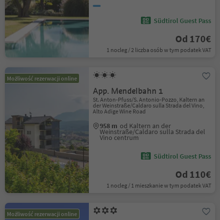
Südtirol Guest Pass
Od 170€
1 nocleg / 2 liczba osób w tym podatek VAT
Możliwość rezerwacji online
App. Mendelbahn 1
St. Anton-Pfuss/S. Antonio-Pozzo, Kaltern an
der Weinstraße/Caldaro sulla Strada del Vino,
Alto Adige Wine Road
958 m
od Kaltern an der
Weinstraße/Caldaro sulla Strada del
Vino centrum
Südtirol Guest Pass
Od 110€
1 nocleg / 1 mieszkanie w tym podatek VAT
Możliwość rezerwacji online