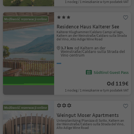
1 nocleg / 1 mieszkanie w tym podatek VAT
Możliwość rezerwacji online
Residence Haus Kalterer See
Kalterer Klughammer/Caldaro Campi al lago,
Kaltern an der Weinstraße/Caldaro sulla Strada
del Vino, Alto Adige Wine Road
3.7 km
od Kaltern an der
Weinstraße/Caldaro sulla Strada del
Vino centrum
Südtirol Guest Pass
Od 119€
1 nocleg / 1 mieszkanie w tym podatek VAT
Możliwość rezerwacji online
Weingut Moser Apartments
Unterplanitzing/Pianizza di Sotto, Kaltern an
der Weinstraße/Caldaro sulla Strada del Vino,
Alto Adige Wine Road