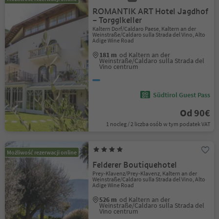
ROMANTIK ART Hotel Jagdhof
– Torgglkeller
Kaltern Dorf/Caldaro Paese, Kaltern an der
Weinstraße/Caldaro sulla Strada del Vino, Alto
Adige Wine Road
181 m
od Kaltern an der
Weinstraße/Caldaro sulla Strada del
Vino centrum
Südtirol Guest Pass
Od 90€
1 nocleg / 2 liczba osób w tym podatek VAT
Możliwość rezerwacji online
Felderer Boutiquehotel
Prey-Klavenz/Prey-Klavenz, Kaltern an der
Weinstraße/Caldaro sulla Strada del Vino, Alto
Adige Wine Road
526 m
od Kaltern an der
Weinstraße/Caldaro sulla Strada del
Vino centrum