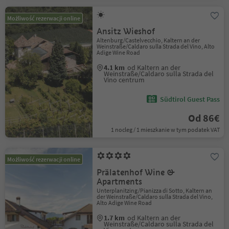
Możliwość rezerwacji online
Ansitz Wieshof
Altenburg/Castelvecchio, Kaltern an der
Weinstraße/Caldaro sulla Strada del Vino, Alto
Adige Wine Road
4.1 km
od Kaltern an der
Weinstraße/Caldaro sulla Strada del
Vino centrum
Südtirol Guest Pass
Od 86€
1 nocleg / 1 mieszkanie w tym podatek VAT
Możliwość rezerwacji online
Prälatenhof Wine &
Apartments
Unterplanitzing/Pianizza di Sotto, Kaltern an
der Weinstraße/Caldaro sulla Strada del Vino,
Alto Adige Wine Road
1.7 km
od Kaltern an der
Weinstraße/Caldaro sulla Strada del