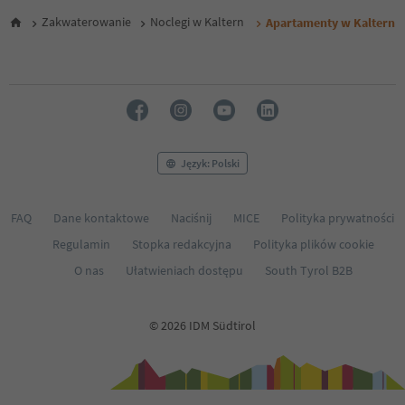
Zakwaterowanie
Noclegi w Kaltern
Apartamenty w Kaltern
Język: Polski
FAQ
Dane kontaktowe
Naciśnij
MICE
Polityka prywatności
Regulamin
Stopka redakcyjna
Polityka plików cookie
O nas
Ułatwieniach dostępu
South Tyrol B2B
© 2026 IDM Südtirol