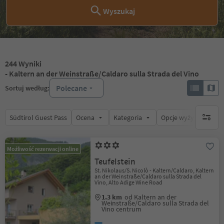
Wyszukaj
244
Wyniki
- Kaltern an der Weinstraße/Caldaro sulla Strada del Vino
Polecane
Sortuj według:
Südtirol Guest Pass
Ocena
Kategoria
Opcje wyżywienia
brak ak
Możliwość rezerwacji online
Teufelstein
St. Nikolaus/S. Nicolò - Kaltern/Caldaro, Kaltern
an der Weinstraße/Caldaro sulla Strada del
Vino, Alto Adige Wine Road
1.3 km
od Kaltern an der
Weinstraße/Caldaro sulla Strada del
Vino centrum