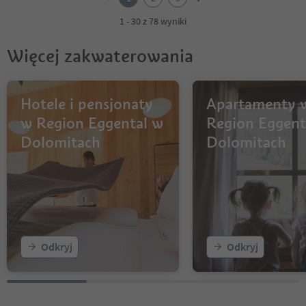
3
1 - 30 z 78 wyniki
Więcej zakwaterowania
Hotele i pensjonaty
Apartamenty 
w Region Eggental w
Region Eggent
Dolomitach
Dolomitach
Odkryj
Odkryj