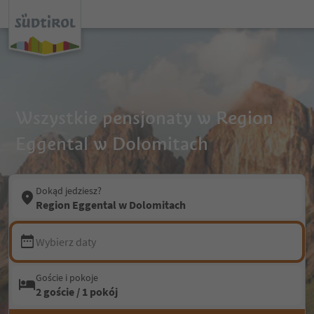
Wszystkie pensjonaty w Region
Eggental w Dolomitach
Dokąd jedziesz?
Region Eggental w Dolomitach
Wybierz daty
Goście i pokoje
2 goście / 1 pokój