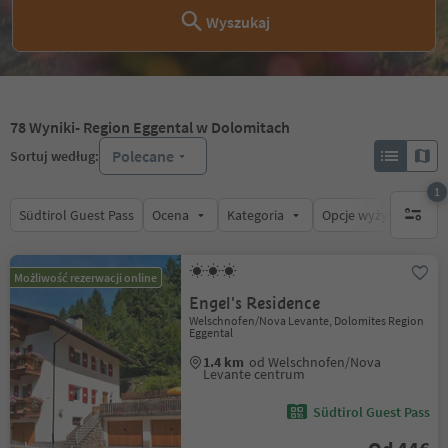
Wyszukaj
78
Wyniki
- Region Eggental w Dolomitach
Polecane
Sortuj według:
1
Südtirol Guest Pass
Ocena
Kategoria
Opcje wyżywienia
1 aktywn
Możliwość rezerwacji online
Engel's Residence
Welschnofen/Nova Levante, Dolomites Region
Eggental
1.4 km
od Welschnofen/Nova
Levante centrum
Südtirol Guest Pass