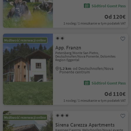
Südtirol Guest Pass
Od 120€
1 nocleg / 1 mieszkanie w tym podatek VAT
Możliwość rezerwacji online
App. Franzn
Petersberg/Monte San Pietro,
Deutschnofen/Nova Ponente, Dolomites
Region Eggental
5.2 km
od Deutschnofen/Nova
Ponente centrum
Südtirol Guest Pass
Od 110€
1 nocleg / 1 mieszkanie w tym podatek VAT
Możliwość rezerwacji online
Sirena Carezza Apartments
Karersee/Carezza, Welschnofen/Nova Levante,