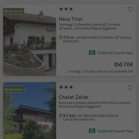
Na życzenie
Haus Tirol
Steinegg/Collepietra, Karneid/Cornedo
all'Isarco, Dolomites Region Eggental
721 m
od Karneid/Cornedo all'Isarco
centrum
Südtirol Guest Pass
Od 70€
1 nocleg / 2 liczba osób w tym podatek VAT
Na życzenie
Chalet Zeller
Karersee/Carezza, Welschnofen/Nova Levante,
Dolomites Region Eggental
4.5 km
od Welschnofen/Nova
Levante centrum
Südtirol Guest Pass