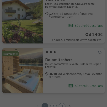
Eggen/Ega, Deutschnofen/Nova Ponente,
Dolomites Region Eggental
6.2 km
od Deutschnofen/Nova
Ponente centrum
Südtirol Guest Pass
Od 240€
1 nocleg / 1 mieszkanie w tym podatek VAT
Na życzenie
Dolomitenherz
Welschnofen/Nova Levante, Dolomites Region
Eggental
682 m
od Welschnofen/Nova Levante
centrum
Südtirol Guest Pass
1
2
1
2
3