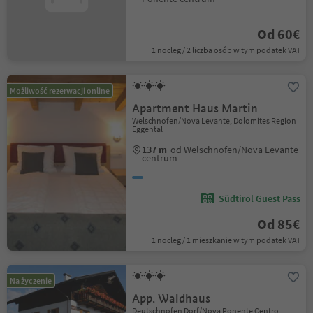
Od 60€
1 nocleg / 2 liczba osób w tym podatek VAT
Możliwość rezerwacji online
Apartment Haus Martin
Welschnofen/Nova Levante, Dolomites Region
Eggental
137 m
od Welschnofen/Nova Levante
centrum
Südtirol Guest Pass
Od 85€
1 nocleg / 1 mieszkanie w tym podatek VAT
Na życzenie
App. Waldhaus
Deutschnofen Dorf/Nova Ponente Centro,