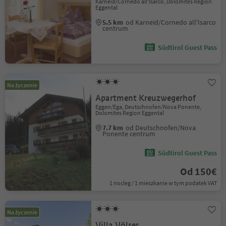
Karneid/Cornedo all'Isarco, Dolomites Region
Eggental
5.5 km
od Karneid/Cornedo all'Isarco
centrum
Südtirol Guest Pass
Na życzenie
Apartment Kreuzwegerhof
Eggen/Ega, Deutschnofen/Nova Ponente,
Dolomites Region Eggental
7.7 km
od Deutschnofen/Nova
Ponente centrum
Südtirol Guest Pass
Od 150€
1 nocleg / 1 mieszkanie w tym podatek VAT
Na życzenie
Villa Völser