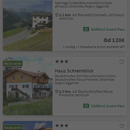
Steinegg/Collepietra, Karneid/Cornedo
all'Isarco, Dolomites Region Eggental
2.1 km
od Karneid/Cornedo all'Isarco
centrum
Südtirol Guest Pass
Od 120€
1 nocleg / 1 mieszkanie w tym podatek VAT
Na życzenie
Haus Schlernblick
Deutschnofen Dorf/Nova Ponente Centro,
Deutschnofen/Nova Ponente, Dolomites
Region Eggental
2.3 km
od Deutschnofen/Nova
Ponente centrum
Südtirol Guest Pass
Na życzenie