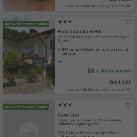
1 nocleg / 1 mieszkanie w tym podatek VAT
Możliwość rezerwacji online
Haus Claudia B&B
Welschnofen/Nova Levante, Dolomites Region
Eggental
433 m
od Welschnofen/Nova Levante
centrum
Südtirol Guest Pass
Od 114€
1 nocleg / 2 liczba osób w tym podatek VAT
Możliwość rezerwacji online
Casa Lies
Eggen/Ega, Deutschnofen/Nova Ponente,
Dolomites Region Eggental
5.7 km
od Deutschnofen/Nova
Ponente centrum