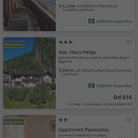
1.1 km
od Welschnofen/Nova
Levante centrum
Südtirol Guest Pass
Na życzenie
App. Haus Helga
Welschnofen/Nova Levante, Dolomites Region
Eggental
169 m
od Welschnofen/Nova Levante
centrum
Südtirol Guest Pass
Od 65€
1 nocleg / 1 mieszkanie w tym podatek VAT
Na życzenie
Apartment Panorama
Gummer/S.Valentino in Campo,