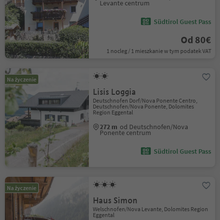
Levante centrum
Südtirol Guest Pass
Od 80€
1 nocleg / 1 mieszkanie w tym podatek VAT
Na życzenie
Lisis Loggia
Deutschnofen Dorf/Nova Ponente Centro,
Deutschnofen/Nova Ponente, Dolomites
Region Eggental
272 m
od Deutschnofen/Nova
Ponente centrum
Südtirol Guest Pass
Na życzenie
Haus Simon
Welschnofen/Nova Levante, Dolomites Region
Eggental