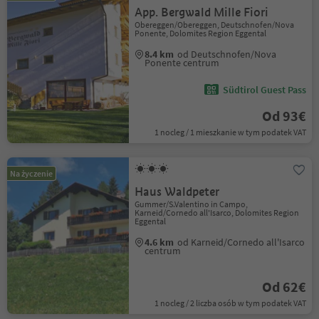
App. Bergwald Mille Fiori
Obereggen/Obereggen, Deutschnofen/Nova
Ponente, Dolomites Region Eggental
8.4 km
od Deutschnofen/Nova
Ponente centrum
Südtirol Guest Pass
Od 93€
1 nocleg / 1 mieszkanie w tym podatek VAT
Na życzenie
Haus Waldpeter
Gummer/S.Valentino in Campo,
Karneid/Cornedo all'Isarco, Dolomites Region
Eggental
4.6 km
od Karneid/Cornedo all'Isarco
centrum
Od 62€
1 nocleg / 2 liczba osób w tym podatek VAT