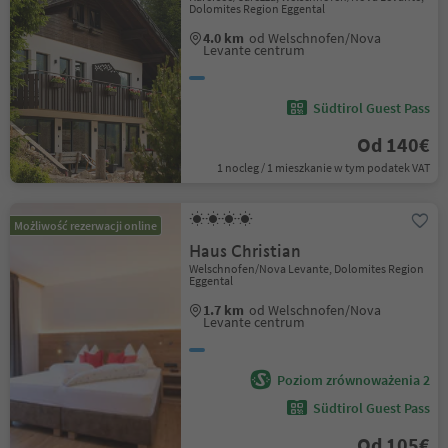
Dolomites Region Eggental
4.0 km
od Welschnofen/Nova
Levante centrum
Südtirol Guest Pass
Od 140€
1 nocleg / 1 mieszkanie w tym podatek VAT
Możliwość rezerwacji online
Haus Christian
Welschnofen/Nova Levante, Dolomites Region
Eggental
1.7 km
od Welschnofen/Nova
Levante centrum
Poziom zrównoważenia 2
Südtirol Guest Pass
Od 105€