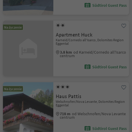
Südtirol Guest Pass
Na życzenie
Apartment Huck
Karneid/Cornedo all'Isarco, Dolomites Region
Eggental
3.8 km
od Karneid/Cornedo all'Isarco
centrum
Südtirol Guest Pass
Na życzenie
Haus Pattis
Welschnofen/Nova Levante, Dolomites Region
Eggental
718 m
od Welschnofen/Nova Levante
centrum
Südtirol Guest Pass