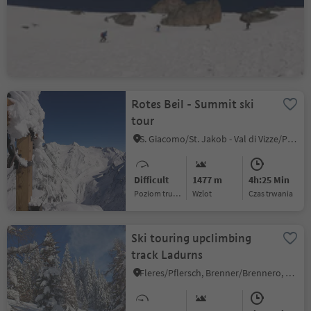
S. Giacomo/St. Jakob - Val di Vizze/Pfitsch, Pfitsch/Val di Vizze, Sterzing/Vipiteno and environs
Difficult
1572 m
4h:47 Min
Poziom trudności
Wzlot
czas trwania
Rotes Beil - Summit ski
tour
S. Giacomo/St. Jakob - Val di Vizze/Pfitsch, Pfitsch/Val di Vizze, Sterzing/Vipiteno and environs
Difficult
1477 m
4h:25 Min
Poziom trudności
Wzlot
czas trwania
Ski touring upclimbing
track Ladurns
Fleres/Pflersch, Brenner/Brennero, Sterzing/Vipiteno and environs