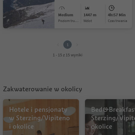
Medium
1447 m
4h:57 Min
Poziom trudności
Wzlot
czas trwania
1
1
1 - 15 z 15 wyniki
Zakwaterowanie w okolicy
Hotele i pensjonaty
Bed&Breakfas
w Sterzing/Vipiteno
Sterzing/Vipit
i okolice
okolice