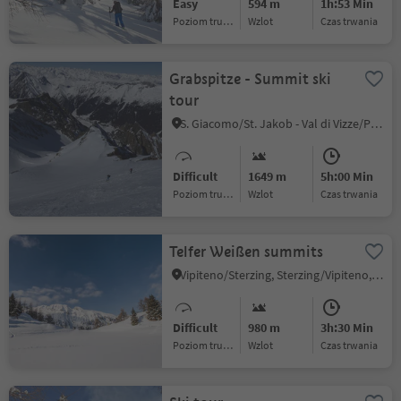
Easy
594 m
1h:53 Min
Poziom trudności
Wzlot
czas trwania
Grabspitze - Summit ski
tour
S. Giacomo/St. Jakob - Val di Vizze/Pfitsch, Pfitsch/Val di Vizze, Sterzing/Vipiteno and environs
Difficult
1649 m
5h:00 Min
Poziom trudności
Wzlot
czas trwania
Telfer Weißen summits
Vipiteno/Sterzing, Sterzing/Vipiteno, Sterzing/Vipiteno and environs
Difficult
980 m
3h:30 Min
Poziom trudności
Wzlot
czas trwania