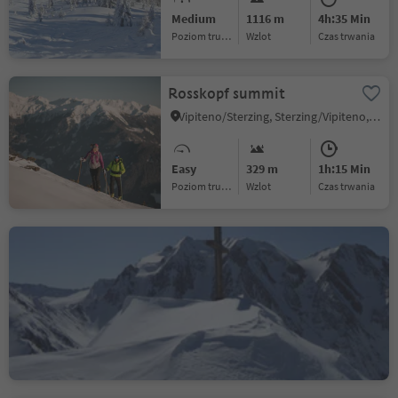
Medium
1116 m
4h:35 Min
Poziom trudności
Wzlot
czas trwania
Rosskopf summit
Vipiteno/Sterzing, Sterzing/Vipiteno, Sterzing/Vipiteno and environs
Easy
329 m
1h:15 Min
Poziom trudności
Wzlot
czas trwania
Rotbachl - Summit ski
tour
S. Giacomo/St. Jakob - Val di Vizze/Pfitsch, Pfitsch/Val di Vizze, Sterzing/Vipiteno and environs
Medium
1357 m
4h:22 Min
Poziom trudności
Wzlot
czas trwania