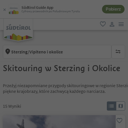
Südtirol Guide App
Pobierz
Cyfrowy przewodnik po Południowym Tyrolu
lin
ulubione
link uży
Sterzing/Vipiteno i okolice
brak ak
Skitouring w Sterzing i Okolice
Przeżyj niezapomniane przygody skitouringowe w regionie Sterzing
piękne krajobrazy, które zachwycą każdego narciarza.
15
Wyniki
Wilde Kreuzspitze -
Summit ski tour