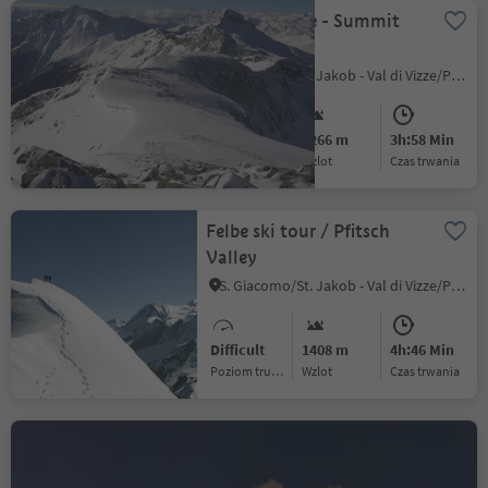
Wildseespitze - Summit
ski tour
S. Giacomo/St. Jakob - Val di Vizze/Pfitsch, Pfitsch/Val di Vizze, Sterzing/Vipiteno and environs
Medium
1266 m
3h:58 Min
Poziom trudności
Wzlot
czas trwania
Felbe ski tour / Pfitsch
Valley
S. Giacomo/St. Jakob - Val di Vizze/Pfitsch, Pfitsch/Val di Vizze, Sterzing/Vipiteno and environs
Difficult
1408 m
4h:46 Min
Poziom trudności
Wzlot
czas trwania
Kraxentrager - Summit ski
tour