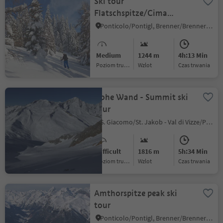
Ski tour
Flatschspitze/Cima
Vallaccia
Ponticolo/Pontigl, Brenner/Brennero, Sterzing/Vipiteno and environs
Medium
1244 m
4h:13 Min
Poziom trudności
Wzlot
czas trwania
Hohe Wand - Summit ski
tour
S. Giacomo/St. Jakob - Val di Vizze/Pfitsch, Pfitsch/Val di Vizze, Sterzing/Vipiteno and environs
Difficult
1816 m
5h:34 Min
Poziom trudności
Wzlot
czas trwania
Amthorspitze peak ski
tour
Ponticolo/Pontigl, Brenner/Brennero, Sterzing/Vipiteno and environs