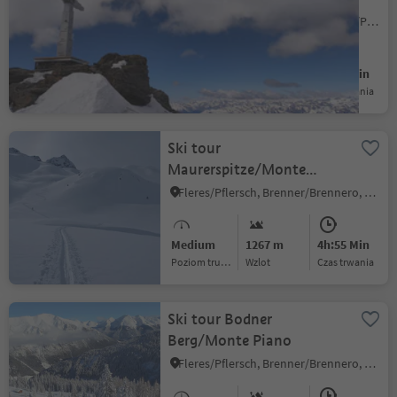
S. Giacomo/St. Jakob - Val di Vizze/Pfitsch, Pfitsch/Val di Vizze, Sterzing/Vipiteno and environs
Medium
1787 m
5h:34 Min
Poziom trudności
Wzlot
czas trwania
Ski tour
Maurerspitze/Monte
Muro
Fleres/Pflersch, Brenner/Brennero, Sterzing/Vipiteno and environs
Medium
1267 m
4h:55 Min
Poziom trudności
Wzlot
czas trwania
Ski tour Bodner
Berg/Monte Piano
Fleres/Pflersch, Brenner/Brennero, Sterzing/Vipiteno and environs