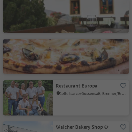
Jausenstation Braunhof
Smudres/Schmuders, Pfitsch/Val di Vizze, Sterzing/Vipiteno and environs
Restaurant Kolping
Vipiteno/Sterzing, Sterzing/Vipiteno, Sterzing/Vipiteno and environs
Restaurant Europa
Colle Isarco/Gossensaß, Brenner/Brennero, Sterzing/Vipiteno and environs
Walcher Bakery Shop &