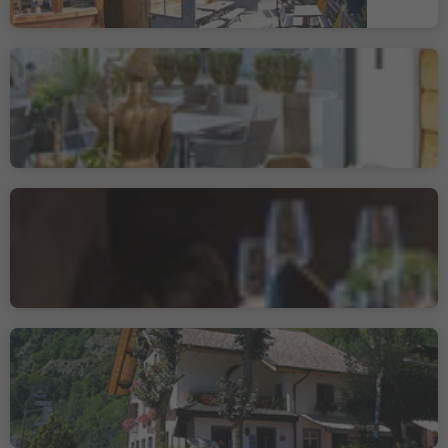
Nepomuk Restaurant
Pizzeria
Vipiteno/Sterzing, Sterzing/Vipiteno, Sterzing/Vipiteno and environs
Tenne Lodges
Racines di Dentro/Innerratschings, Ratschings/Racines, Sterzing/Vipiteno and environs
Gasthof Restaurant
Burgfrieden
Trens/Trens, Freienfeld/Campo di Trens, Sterzing/Vipiteno and environs