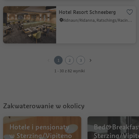
Hotel Resort Schneeberg
Ridnaun/Ridanna, Ratschings/Racines, Sterzing/Vipiteno and environs
1
2
1
2
3
3
1 - 30 z 82 wyniki
Zakwaterowanie w okolicy
Hotele i pensjonaty
Bed&Breakfas
w Sterzing/Vipiteno
Sterzing/Vipit