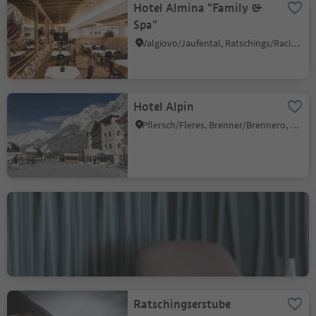
Hotel Almina "Family &
Spa"
Valgiovo/Jaufental, Ratschings/Racines, Sterzing/Vipiteno and environs
Hotel Alpin
Pflersch/Fleres, Brenner/Brennero, Sterzing/Vipiteno and environs
Gourmet restaurant
Artifex
Fleres/Pflersch, Brenner/Brennero, Sterzing/Vipiteno and environs
Ratschingserstube