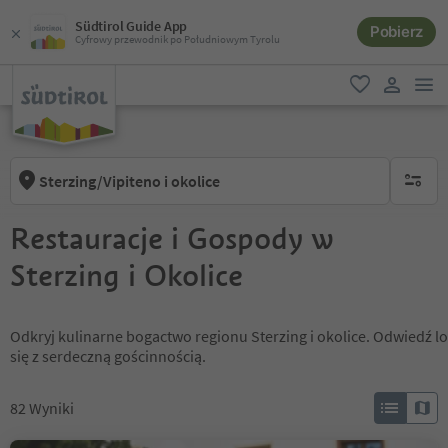
Südtirol Guide App
Pobierz
Cyfrowy przewodnik po Południowym Tyrolu
lin
ulubione
link uży
Sterzing/Vipiteno i okolice
brak ak
Restauracje i Gospody w
Sterzing i Okolice
Odkryj kulinarne bogactwo regionu Sterzing i okolice. Odwiedź lo
się z serdeczną gościnnością.
82
Wyniki