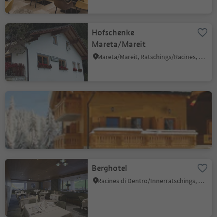
Hofschenke
Mareta/Mareit
Mareta/Mareit, Ratschings/Racines, Sterzing/Vipiteno and environs
Furlhütte
Vipiteno/Sterzing, Sterzing/Vipiteno, Sterzing/Vipiteno and environs
Berghotel
Racines di Dentro/Innerratschings, Ratschings/Racines, Sterzing/Vipiteno and environs