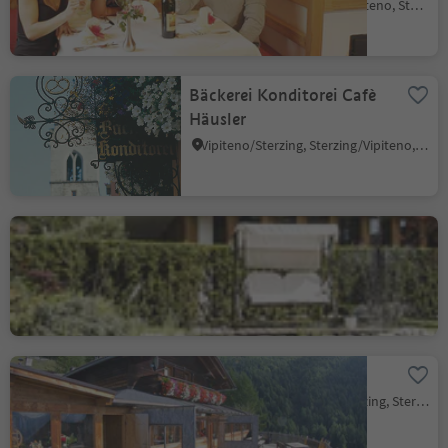
Tunes/Thuins, Sterzing/Vipiteno, Sterzing/Vipiteno and environs
Bäckerei Konditorei Cafè
Häusler
Vipiteno/Sterzing, Sterzing/Vipiteno, Sterzing/Vipiteno and environs
Hotel Engels Park
Vipiteno/Sterzing, Sterzing/Vipiteno, Sterzing/Vipiteno and environs
Prantneralm
Novale/Ried - Vipiteno/Sterzing, Sterzing/Vipiteno, Sterzing/Vipiteno and environs