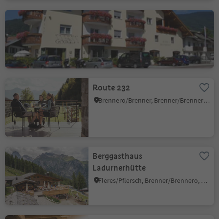
Gasthof Klammer
Vipiteno/Sterzing, Sterzing/Vipiteno, Sterzing/Vipiteno and environs
Route 232
Brennero/Brenner, Brenner/Brennero, Sterzing/Vipiteno and environs
Berggasthaus
Ladurnerhütte
Fleres/Pflersch, Brenner/Brennero, Sterzing/Vipiteno and environs